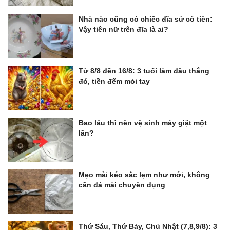
Nhà nào cũng có chiếc đĩa sứ cô tiên:
Vậy tiên nữ trên đĩa là ai?
Từ 8/8 đến 16/8: 3 tuổi làm đâu thắng
đó, tiền đếm mỏi tay
Bao lâu thì nên vệ sinh máy giặt một
lần?
Mẹo mài kéo sắc lẹm như mới, không
cần đá mài chuyên dụng
Thứ Sáu, Thứ Bảy, Chủ Nhật (7,8,9/8): 3