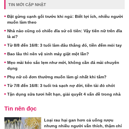
TIN MỚI CẬP NHẬT
Đặt gừng cạnh gối trước khi ngủ: Biết lợi ích, nhiều người
muốn làm theo
Nhà nào cũng có chiếc đĩa sứ cô tiên: Vậy tiên nữ trên đĩa
là ai?
Từ 8/8 đến 16/8: 3 tuổi làm đâu thắng đó, tiền đếm mỏi tay
Bao lâu thì nên vệ sinh máy giặt một lần?
Mẹo mài kéo sắc lẹm như mới, không cần đá mài chuyên
dụng
Phụ nữ cô đơn thường muốn làm gì nhất khi tắm?
Từ 7/8 đến 16/8: 3 tuổi trả sạch nợ đời, tiền tài đỏ chót
Tận dụng sữa tươi hết hạn, giải quyết 4 vấn đề trong nhà
Tin nên đọc
Loại rau hại gan hơn cả uống rượu
nhưng nhiều người vẫn thích, thậm chí