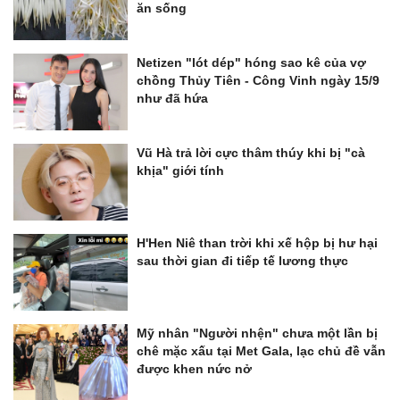
ăn sống
Netizen "lót dép" hóng sao kê của vợ
chồng Thủy Tiên - Công Vinh ngày 15/9
như đã hứa
Vũ Hà trả lời cực thâm thúy khi bị "cà
khịa" giới tính
H'Hen Niê than trời khi xế hộp bị hư hại
sau thời gian đi tiếp tế lương thực
Mỹ nhân "Người nhện" chưa một lần bị
chê mặc xấu tại Met Gala, lạc chủ đề vẫn
được khen nức nở