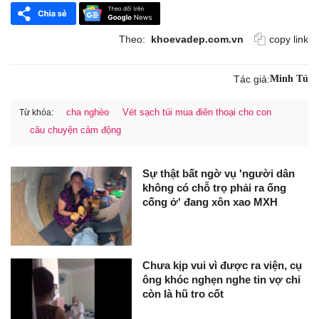
Theo:
khoevadep.com.vn
copy link
Tác giả:
Minh Tú
cha nghèo
Vét sạch túi mua điên thoại cho con
Từ khóa:
câu chuyện cảm động
Sự thật bất ngờ vụ 'người dân
không có chỗ trọ phải ra ống
cống ở' đang xôn xao MXH
Chưa kịp vui vì được ra viện, cụ
ông khóc nghẹn nghe tin vợ chỉ
còn là hũ tro cốt