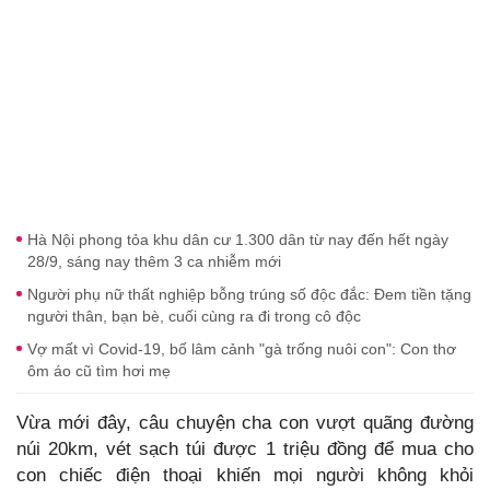
Hà Nội phong tỏa khu dân cư 1.300 dân từ nay đến hết ngày
28/9, sáng nay thêm 3 ca nhiễm mới
Người phụ nữ thất nghiệp bỗng trúng số độc đắc: Đem tiền tặng
người thân, bạn bè, cuối cùng ra đi trong cô độc
Vợ mất vì Covid-19, bố lâm cảnh "gà trống nuôi con": Con thơ
ôm áo cũ tìm hơi mẹ
Vừa mới đây, câu chuyện cha con vượt quãng đường
núi 20km, vét sạch túi được 1 triệu đồng để mua cho
con chiếc điện thoại khiến mọi người không khỏi