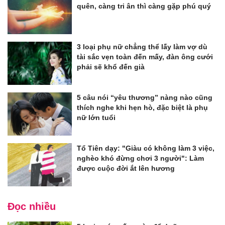
quên, càng tri ân thì càng gặp phú quý
3 loại phụ nữ chẳng thể lấy làm vợ dù
tài sắc vẹn toàn đến mấy, đàn ông cưới
phải sẽ khổ đến già
5 câu nói “yêu thương” nàng nào cũng
thích nghe khi hẹn hò, đặc biệt là phụ
nữ lớn tuổi
Tổ Tiên dạy: "Giàu có không làm 3 việc,
nghèo khó đừng chơi 3 người": Làm
được cuộc đời ắt lên hương
Đọc nhiều