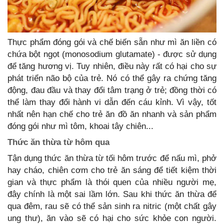
Thực phẩm đóng gói và chế biến sẵn như mì ăn liền có
chứa bột ngọt (monosodium glutamate) - được sử dụng
để tăng hương vị. Tuy nhiên, điều này rất có hại cho sự
phát triển não bộ của trẻ. Nó có thể gây ra chứng tăng
động, đau đầu và thay đổi tâm trạng ở trẻ; đồng thời có
thể làm thay đổi hành vi dẫn đến cáu kỉnh. Vì vậy, tốt
nhất nên hạn chế cho trẻ ăn đồ ăn nhanh và sản phẩm
đóng gói như mì tôm, khoai tây chiên...
Thức ăn thừa từ hôm qua
Tận dụng thức ăn thừa từ tối hôm trước để nấu mì, phở
hay cháo, chiên cơm cho trẻ ăn sáng để tiết kiệm thời
gian và thực phẩm là thói quen của nhiều người mẹ,
đây chính là một sai lầm lớn. Sau khi thức ăn thừa để
qua đêm, rau sẽ có thể sản sinh ra nitric (một chất gây
ung thư), ăn vào sẽ có hại cho sức khỏe con người.