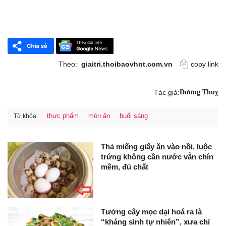
Theo:
giaitri.thoibaovhnt.com.vn
copy link
Tác giả:
Dương Thuỵ
thực phẩm
món ăn
buổi sáng
Từ khóa:
Thả miếng giấy ăn vào nồi, luộc
trứng không cần nước vẫn chín
mềm, đủ chất
Tưởng cây mọc dại hoá ra là
“kháng sinh tự nhiên”, xưa chỉ