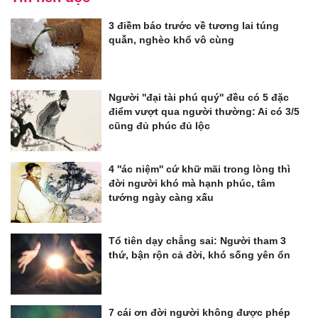
3 điềm báo trước về tương lai túng
quẫn, nghèo khổ vô cùng
Người ''đại tài phú quý'' đều có 5 đặc
điểm vượt qua người thường: Ai có 3/5
cũng đủ phúc đủ lộc
4 ''ác niệm'' cứ khữ mãi trong lòng thì
đời người khó mà hạnh phúc, tâm
tướng ngày càng xấu
Tổ tiên dạy chẳng sai: Người tham 3
thứ, bận rộn cả đời, khó sống yên ổn
7 cái ơn đời người không được phép