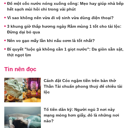
Đổ một cốc nước nóng xuống cống: Mẹo hay giúp nhà bếp
hết sạch mùi hôi chỉ trong vài phút
Vì sao không nên vừa đi vệ sinh vừa dùng điện thoại?
3 khung giờ thắp hương ngày Rằm mùng 1 tốt cho tài lộc:
Đừng dại bỏ qua
Nên vo gạo mấy lần khi nấu cơm là tốt nhất?
Bí quyết "luộc gà không cần 1 giọt nước": Da giòn sần sật,
thịt ngọt lịm
Tin nên đọc
Cách đặt Cóc ngậm tiền trên bàn thờ
Thần Tài chuẩn phong thuỷ để chiêu tài
lộc
Tổ tiên dăn kỹ: Người ngủ 3 nơi này
mạng mỏng hơn giấy, đó là những nơi
nào?