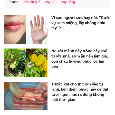
cây ăn quả
cây lựu
cây hồng
Từ khóa:
Vì sao người xưa hay nói: "Cưới
vợ xem miệng, lấy chồng nhìn
tay"?
Người mệnh này trồng cây khế
trước nhà, sớm ăn nên làm gia,
con cháu hưởng phúc lộc lâu
bền
Trước khi cho thịt lợn vào tủ
lạnh, làm thêm bước này để thịt
tươi ngon, lúc rã đông không
mất thời gian