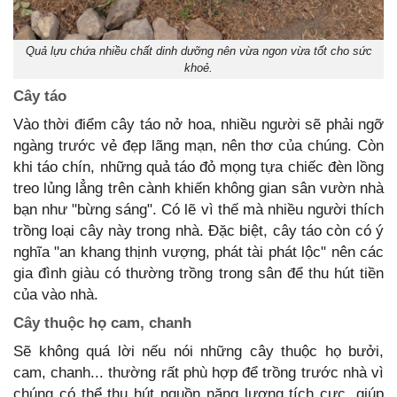
Quả lựu chứa nhiều chất dinh dưỡng nên vừa ngon vừa tốt cho sức
khoẻ.
Cây táo
Vào thời điểm cây táo nở hoa, nhiều người sẽ phải ngỡ
ngàng trước vẻ đẹp lãng mạn, nên thơ của chúng. Còn
khi táo chín, những quả táo đỏ mọng tựa chiếc đèn lồng
treo lủng lẳng trên cành khiến không gian sân vườn nhà
bạn như "bừng sáng". Có lẽ vì thế mà nhiều người thích
trồng loại cây này trong nhà. Đặc biệt, cây táo còn có ý
nghĩa "an khang thịnh vượng, phát tài phát lộc" nên các
gia đình giàu có thường trồng trong sân để thu hút tiền
của vào nhà.
Cây thuộc họ cam, chanh
Sẽ không quá lời nếu nói những cây thuộc họ bưởi,
cam, chanh... thường rất phù hợp để trồng trước nhà vì
chúng có thể thu hút nguồn năng lượng tích cực, giúp