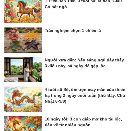
Từ 9/8 đến 19/8, 3 tuổi hái ra tiền, Giàu
Có bất ngờ
Trắc nghiệm chọn 1 chiếc lá
Người xưa dặn: Nếu sáng ngủ dậy thấy
3 điều này, cả ngày dễ gặp lộc
4 tuổi số đỏ, ôm trọn may mắn của thiên
hạ trong 2 ngày cuối tuần (thứ Bảy, Chủ
Nhật 8-9/8)
10 ngày tới: 3 con giáp mở kho tài lộc,
tiền về từ nhiều nguồn