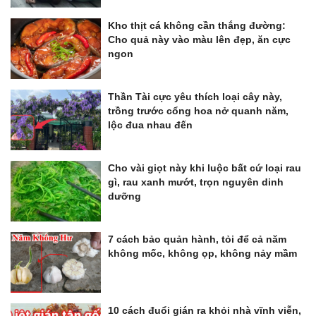
Kho thịt cá không cần thắng đường:
Cho quả này vào màu lên đẹp, ăn cực
ngon
Thần Tài cực yêu thích loại cây này,
trồng trước cổng hoa nở quanh năm,
lộc đua nhau đến
Cho vài giọt này khi luộc bất cứ loại rau
gì, rau xanh mướt, trọn nguyên dinh
dưỡng
7 cách bảo quản hành, tỏi để cả năm
không mốc, không ọp, không nảy mầm
10 cách đuổi gián ra khỏi nhà vĩnh viễn,