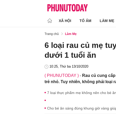
XÃ HỘI
TỔ ẤM
LÀM MẸ
Trang chủ
Làm Mẹ
6 loại rau củ mẹ t
dưới 1 tuổi ăn
10:25, Thứ ba 13/10/2020
( PHUNUTODAY )
-
Rau củ cung cấp 
trẻ nhỏ. Tuy nhiên, không phải loại 
7 loại thực phẩm mẹ không nên cho bé ăn
Cho bé ăn sáng đúng khung giờ vàng giúp t