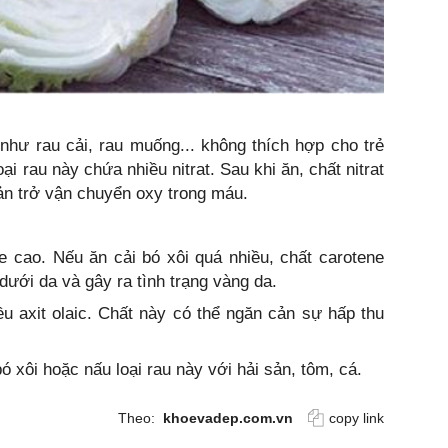
như rau cải, rau muống... không thích hợp cho trẻ
ại rau này chứa nhiều nitrat. Sau khi ăn, chất nitrat
cản trở vận chuyển oxy trong máu.
 cao. Nếu ăn cải bó xôi quá nhiều, chất carotene
dưới da và gây ra tình trạng vàng da.
ều axit olaic. Chất này có thể ngăn cản sự hấp thu
 xôi hoặc nấu loại rau này với hải sản, tôm, cá.
Theo:
khoevadep.com.vn
copy link