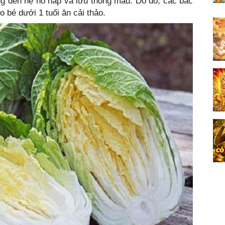
g đến hệ hô hấp và lưu thông máu. Do đó, các bác
 bé dưới 1 tuổi ăn cải thảo.