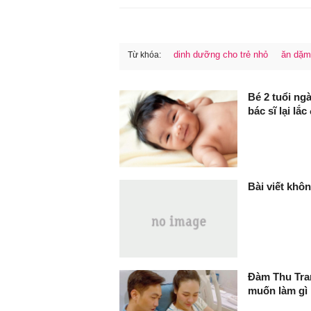
dinh dưỡng cho trẻ nhỏ
ăn dặm
Từ khóa:
FaceBook
Bé 2 tuổi ng
bác sĩ lại lắc
Bài viết khôn
Đàm Thu Tran
muốn làm gì