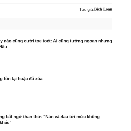
Tác giả:
Bích Loan
ày nào cũng cười toe toét: Ai cũng tưởng ngoan nhưng
 đầu
g tồn tại hoặc đã xóa
g bất ngờ than thở: "Nản và đau tới mức không
 khác"