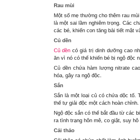
Rau mùi
Một số mẹ thường cho thêm rau mùi 
là một sai lầm nghiêm trọng. Các ch
các bé, khiến con tăng bài tiết mật v
Củ dền
Củ dền
có giá trị dinh dưỡng cao n
ăn vì nó có thể khiến bé bị ngộ độc 
Củ dền chứa hàm lượng nitrate cao
hóa, gây ra ngộ độc.
Sắn
Sắn là một loại củ có chứa dộc tố. 
thể tự giải độc một cách hoàn chỉnh
Ngộ độc sắn có thể bắt đầu từ các b
ra tình trạng hôn mê, co giật, suy hô
Cải thảo