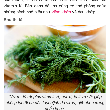
miễn dịch, vì nó chứa các chất béo lành mạnh và
vitamin K. Bên cạnh đó, nó cũng có thể phòng ngừa
những bệnh phổ biến như
viêm khớp
và đau khớp.
Rau thì là
Cây thì là rất giàu vitamin A, canxi, kali và sắt giúp
chống lại tất cả các loại bệnh do virus, giữ cho xương
chắc khỏe.