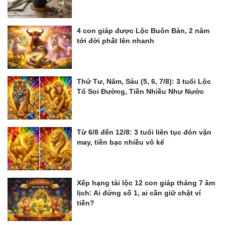
4 con giáp được Lộc Buôn Bán, 2 năm
tới đời phất lên nhanh
Thứ Tư, Năm, Sáu (5, 6, 7/8): 3 tuổi Lộc
Tổ Soi Đường, Tiền Nhiều Như Nước
Từ 6/8 đến 12/8: 3 tuổi liên tục đón vận
may, tiền bạc nhiều vô kể
Xếp hạng tài lộc 12 con giáp tháng 7 âm
lịch: Ai đứng số 1, ai cần giữ chặt ví
tiền?