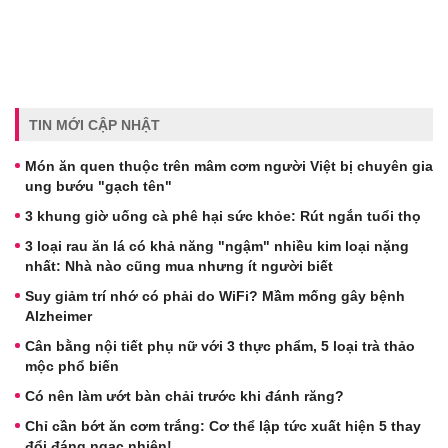
TIN MỚI CẬP NHẬT
Món ăn quen thuộc trên mâm cơm người Việt bị chuyên gia
ung bướu "gạch tên"
3 khung giờ uống cà phê hại sức khỏe: Rút ngắn tuổi thọ
3 loại rau ăn lá có khả năng "ngậm" nhiều kim loại nặng
nhất: Nhà nào cũng mua nhưng ít người biết
Suy giảm trí nhớ có phải do WiFi? Mầm mống gây bệnh
Alzheimer
Cân bằng nội tiết phụ nữ với 3 thực phẩm, 5 loại trà thảo
mộc phổ biến
Có nên làm ướt bàn chải trước khi đánh răng?
Chỉ cần bớt ăn cơm trắng: Cơ thể lập tức xuất hiện 5 thay
đổi đáng ngạc nhiên!