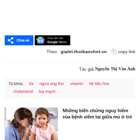
Theo:
giaitri.thoibaovhnt.vn
copy link
Tác giả:
Nguyễn Thị Vân Anh
tỏi
ngừa ung thư
vitamin
hệ tiêu hóa
Từ khóa:
cholesterol
lúa mạch
Những biến chứng nguy hiểm
của bệnh viêm tai giữa mủ ở trẻ