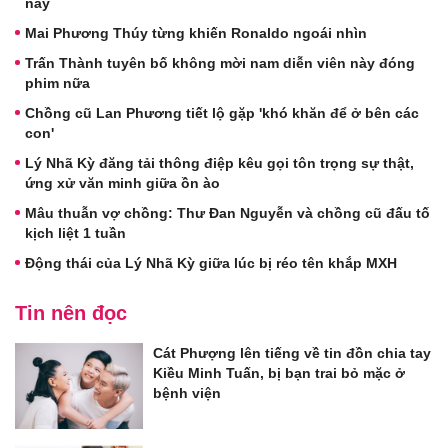
này
Mai Phương Thúy từng khiến Ronaldo ngoái nhìn
Trấn Thành tuyên bố không mời nam diễn viên này đóng
phim nữa
Chồng cũ Lan Phương tiết lộ gặp 'khó khăn để ở bên các
con'
Lý Nhã Kỳ đăng tải thông điệp kêu gọi tôn trọng sự thật,
ứng xử văn minh giữa ồn ào
Mâu thuẫn vợ chồng: Thư Đan Nguyễn và chồng cũ đấu tố
kịch liệt 1 tuần
Động thái của Lý Nhã Kỳ giữa lúc bị réo tên khắp MXH
Tin nên đọc
Cát Phượng lên tiếng về tin đồn chia tay
Kiều Minh Tuấn, bị bạn trai bỏ mặc ở
bệnh viện