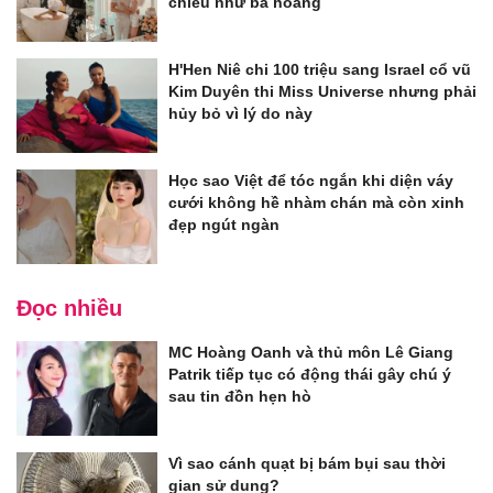
chiều như bà hoàng
H'Hen Niê chi 100 triệu sang Israel cổ vũ
Kim Duyên thi Miss Universe nhưng phải
hủy bỏ vì lý do này
Học sao Việt để tóc ngắn khi diện váy
cưới không hề nhàm chán mà còn xinh
đẹp ngút ngàn
Đọc nhiều
MC Hoàng Oanh và thủ môn Lê Giang
Patrik tiếp tục có động thái gây chú ý
sau tin đồn hẹn hò
Vì sao cánh quạt bị bám bụi sau thời
gian sử dung?