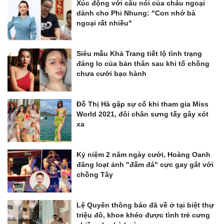
Xúc động với câu nói của cháu ngoại
dành cho Phi Nhung: "Con nhớ bà
ngoại rất nhiều"
Siêu mẫu Khả Trang tiết lộ tình trạng
đáng lo của bản thân sau khi tố chồng
chưa cưới bạo hành
Đỗ Thị Hà gặp sự cố khi tham gia Miss
World 2021, đôi chân sưng tấy gây xót
xa
Kỷ niệm 2 năm ngày cưới, Hoàng Oanh
đăng loạt ảnh "đấm đá" cực gay gắt với
chồng Tây
Lệ Quyên thông báo đã về ở tại biệt thự
triệu đô, khoe khéo được tình trẻ cưng