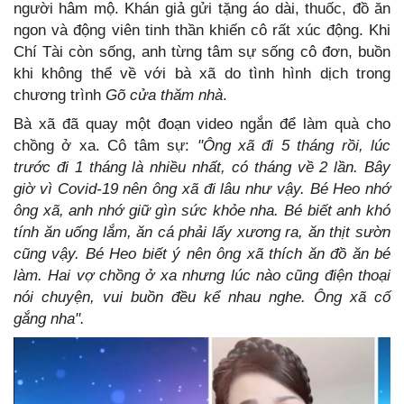
người hâm mộ. Khán giả gửi tặng áo dài, thuốc, đồ ăn
ngon và động viên tinh thần khiến cô rất xúc động. Khi
Chí Tài còn sống, anh từng tâm sự sống cô đơn, buồn
khi không thể về với bà xã do tình hình dịch trong
chương trình
Gõ cửa thăm nhà
.
Bà xã đã quay một đoạn video ngắn để làm quà cho
chồng ở xa. Cô tâm sự:
"Ông xã đi 5 tháng rồi, lúc
trước đi 1 tháng là nhiều nhất, có tháng về 2 lần. Bây
giờ vì Covid-19 nên ông xã đi lâu như vậy. Bé Heo nhớ
ông xã, anh nhớ giữ gìn sức khỏe nha.
Bé biết anh khó
tính ăn uống lắm, ăn cá phải lấy xương ra, ăn thịt sườn
cũng vậy. Bé Heo biết ý nên ông xã thích ăn đồ ăn bé
làm. Hai vợ chồng ở xa nhưng lúc nào cũng điện thoại
nói chuyện, vui buồn đều kể nhau nghe. Ông xã cố
gắng nha".