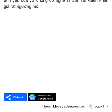
tình yêu của vợ chồng cố nghệ sĩ Chí Tài khiến khán
giả rất ngưỡng mộ.
Theo:
khoevadep.com.vn
copy link