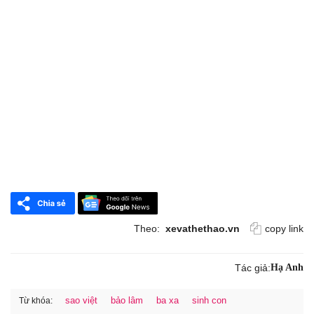
Theo:
xevathethao.vn
copy link
Tác giả:
Hạ Anh
sao việt
bảo lâm
ba xa
sinh con
Từ khóa: