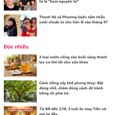
tử là "bom nguyên tử"
Thanh Hà và Phương Uyên sắm nhẫn
cưới chuẩn bị cho hôn lễ vào tháng 9?
Đọc nhiều
3 loại nước uống vào buổi sáng thanh
lọc cơ thể tốt cho sức khỏe
Cách trồng cây khế phong thủy: Đặt
đúng chỗ, chăm đúng cách để tránh
trồng rồi phải bỏ
Từ 9/8 đến 17/8, 3 tuổi ăn may Tiền cứ
vơi lại đầy