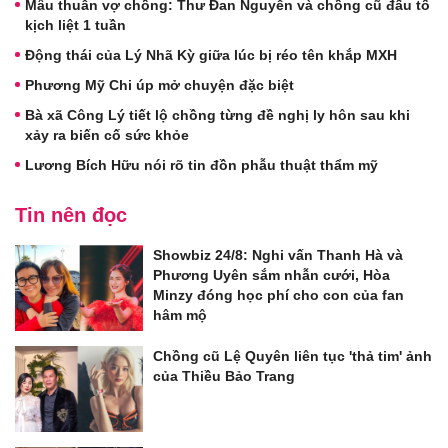
Mâu thuẫn vợ chồng: Thư Đan Nguyễn và chồng cũ đấu tố
kịch liệt 1 tuần
Động thái của Lý Nhã Kỳ giữa lúc bị réo tên khắp MXH
Phương Mỹ Chi úp mở chuyện đặc biệt
Bà xã Công Lý tiết lộ chồng từng đề nghị ly hôn sau khi
xảy ra biến cố sức khỏe
Lương Bích Hữu nói rõ tin đồn phẫu thuật thẩm mỹ
Tin nên đọc
Showbiz 24/8: Nghi vấn Thanh Hà và
Phương Uyên sắm nhẫn cưới, Hòa
Minzy đóng học phí cho con của fan
hâm mộ
Chồng cũ Lệ Quyên liên tục 'thả tim' ảnh
của Thiều Bảo Trang