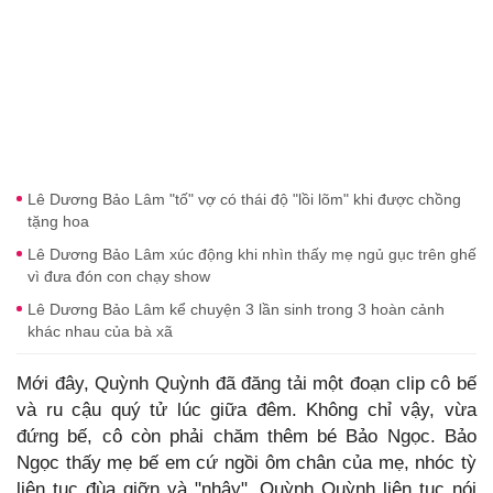
Lê Dương Bảo Lâm "tố" vợ có thái độ "lồi lõm" khi được chồng
tặng hoa
Lê Dương Bảo Lâm xúc động khi nhìn thấy mẹ ngủ gục trên ghế
vì đưa đón con chạy show
Lê Dương Bảo Lâm kể chuyện 3 lần sinh trong 3 hoàn cảnh
khác nhau của bà xã
Mới đây, Quỳnh Quỳnh đã đăng tải một đoạn clip cô bế
và ru cậu quý tử lúc giữa đêm. Không chỉ vậy, vừa
đứng bế, cô còn phải chăm thêm bé Bảo Ngọc. Bảo
Ngọc thấy mẹ bế em cứ ngồi ôm chân của mẹ, nhóc tỳ
liên tục đùa giỡn và "nhây". Quỳnh Quỳnh liên tục nói