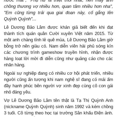
nước mắt", "Phụ nữ là thiệt thòi nhất, nên mấy anh
chồng thương vợ nhiều hơn, quan tâm nhiều hơn nha",
"Em cũng từng trải qua giai đoạn này, cố gắng lên
Quỳnh Quỳnh"...
Lê Dương Bảo Lâm được khán giả biết đến khi đạt
thành tích quán quân Cười xuyên Việt năm 2015. Từ
một anh chàng tỉnh lẻ quê mùa, Lê Dương Bảo Lâm giờ
bỗng trở nên giàu có. Nam diễn viên hài phủ sóng kín
các chương trình gameshow truyền hình, nhận được
hàng loạt lời mời đi diễn cũng như quảng cáo cho các
nhãn hàng.
Ngoài sự nghiệp đang có nhiều cơ hội phát triển, nhiều
người cũng ấn tượng khi nam nghệ sĩ đang có mái ấm
đầy hạnh phúc bên người vợ xinh đẹp cùng cô con gái
nhỏ đáng yêu.
Vợ Lê Dương Bảo Lâm tên thật là Tạ Thị Quỳnh Anh
(nickname Quỳnh Quỳnh) sinh năm 1992 và kém chồng
3 tuổi. Cô từng theo học tại trường Sân khấu Điện ảnh.