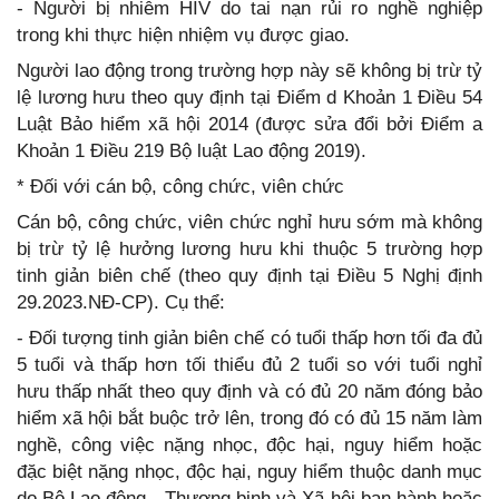
- Người bị nhiễm HIV do tai nạn rủi ro nghề nghiệp
trong khi thực hiện nhiệm vụ được giao.
Người lao động trong trường hợp này sẽ không bị trừ tỷ
lệ lương hưu theo quy định tại Điểm d Khoản 1 Điều 54
Luật Bảo hiểm xã hội 2014 (được sửa đổi bởi Điểm a
Khoản 1 Điều 219 Bộ luật Lao động 2019).
* Đối với cán bộ, công chức, viên chức
Cán bộ, công chức, viên chức nghỉ hưu sớm mà không
bị trừ tỷ lệ hưởng lương hưu khi thuộc 5 trường hợp
tinh giản biên chế (theo quy định tại Điều 5 Nghị định
29.2023.NĐ-CP). Cụ thể:
- Đối tượng tinh giản biên chế có tuổi thấp hơn tối đa đủ
5 tuổi và thấp hơn tối thiểu đủ 2 tuổi so với tuổi nghỉ
hưu thấp nhất theo quy định và có đủ 20 năm đóng bảo
hiểm xã hội bắt buộc trở lên, trong đó có đủ 15 năm làm
nghề, công việc nặng nhọc, độc hại, nguy hiểm hoặc
đặc biệt nặng nhọc, độc hại, nguy hiểm thuộc danh mục
do Bộ Lao động - Thương binh và Xã hội ban hành hoặc