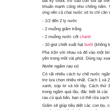
bất kỳ thuốc trừ sâu còn sót lại trê
khuẩn mạnh cũng như chống nấm. V
ứng nên cả chai nước xịt to chỉ cần
- 1/2 đến 2 ly nước
- 2 muỗng giấm trắng
- 2 muỗng nước cốt
chanh
- 10 giọt chiết xuất hạt
bưởi
(không b
Pha trộn với nhau và đổ vào một bìn
yên trong một vài phút. Dùng tay xoa
Nước ngâm rau củ
Có rất nhiều cách tự chế nước ngâ
trợ lựa chọn nhiều nhất. Cách 1 và 
xanh, súp lơ và tỏi tây. Cách thứ 
trong ngâm quá lâu, đặc biệt là các
rau củ quá bẩn, bạn có thể rửa sạch
Giấm sẽ giúp tiêu diệt các con bọ, 