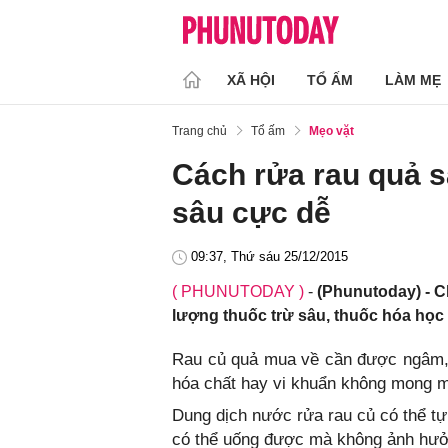
XÃ HỘI
TỔ ẤM
LÀM MẸ
Trang chủ
Tổ ấm
Mẹo vặt
Cách rửa rau quả s
sâu cực dễ
09:37, Thứ sáu 25/12/2015
( PHUNUTODAY )
-
(Phunutoday) - Ch
lượng thuốc trừ sâu, thuốc hóa học 
Rau củ quả mua về cần được ngâm, r
hóa chất hay vi khuẩn không mong m
Dung dịch nước rửa rau củ có thể tự
có thể uống được mà không ảnh hưở