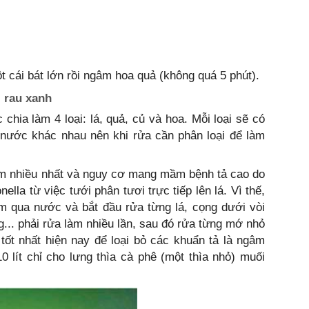
t cái bát lớn rồi ngâm hoa quả (không quá 5 phút).
i rau xanh
chia làm 4 loại: lá, quả, củ và hoa. Mỗi loại sẽ có
nước khác nhau nên khi rửa cần phân loại để làm
m nhiều nhất và nguy cơ mang mầm bệnh tả cao do
lla từ việc tưới phân tươi trực tiếp lên lá. Vì thế,
m qua nước và bắt đầu rửa từng lá, cọng dưới vòi
... phải rửa làm nhiều lần, sau đó rửa từng mớ nhỏ
ốt nhất hiện nay để loại bỏ các khuẩn tả là ngâm
lít chỉ cho lưng thìa cà phê (một thìa nhỏ) muối