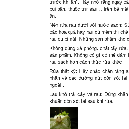
trước khi ăn”. Hãy nhớ rằng ngay cả 
bụi bẩn, thuốc trừ sâu… trên bề mặt
ăn.
Nên rửa rau dưới vòi nước sạch: S
các hoa quả hay rau củ mềm thì chà 
rau củ bị nát. Những sản phẩm khó c
Không dùng xà phòng, chất tẩy rửa,
sản phẩm. Không có gì có thể đảm b
rau sạch hơn cách thức rửa khác
Rửa thật kỹ: Hãy chắc chắn rằng s
nhăn và các đường nứt còn sót lại 
ngoài…
Lau khô trái cây và rau: Dùng khăn 
khuẩn còn sót lại sau khi rửa.