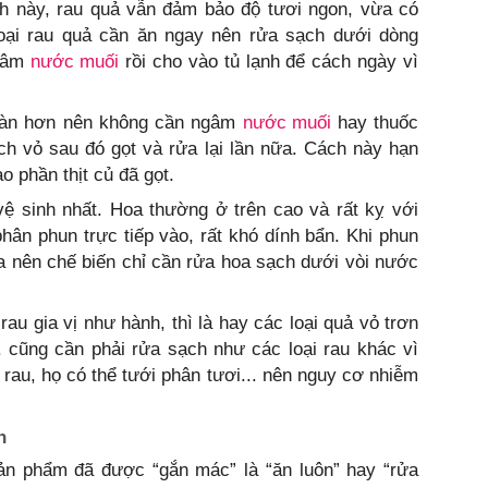
ch này, rau quả vẫn đảm bảo độ tươi ngon, vừa có
loại rau quả cần ăn ngay nên rửa sạch dưới dòng
ngâm
nước muối
rồi cho vào tủ lạnh để cách ngày vì
oàn hơn nên không cần ngâm
nước muối
hay thuốc
ch vỏ sau đó gọt và rửa lại lần nữa. Cách này hạn
o phần thịt củ đã gọt.
 sinh nhất. Hoa thường ở trên cao và rất kỵ với
phân phun trực tiếp vào, rất khó dính bẩn. Khi phun
a nên chế biến chỉ cần rửa hoa sạch dưới vòi nước
rau gia vị như hành, thì là hay các loại quả vỏ trơn
. cũng cần phải rửa sạch như các loại rau khác vì
 rau, họ có thể tưới phân tươi... nên nguy cơ nhiễm
n
ản phẩm đã được “gắn mác” là “ăn luôn” hay “rửa