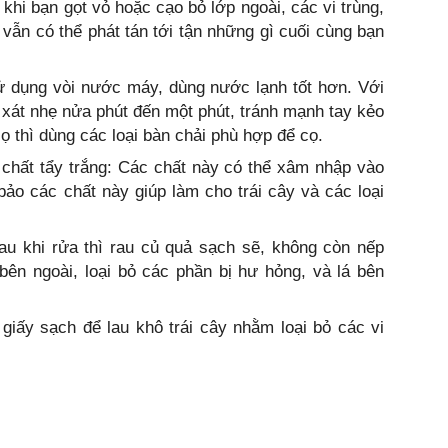
khi bạn gọt vỏ hoặc cạo bỏ lớp ngoài, các vi trùng,
 vẫn có thể phát tán tới tận những gì cuối cùng bạn
ử dụng vòi nước máy, dùng nước lạnh tốt hơn. Với
xát nhẹ nửa phút đến một phút, tránh mạnh tay kẻo
ọ thì dùng các loại bàn chải phù hợp để cọ.
 chất tẩy trắng: Các chất này có thể xâm nhập vào
ảo các chất này giúp làm cho trái cây và các loại
au khi rửa thì rau củ quả sạch sẽ, không còn nếp
bên ngoài, loại bỏ các phần bị hư hỏng, và lá bên
giấy sạch để lau khô trái cây nhằm loại bỏ các vi