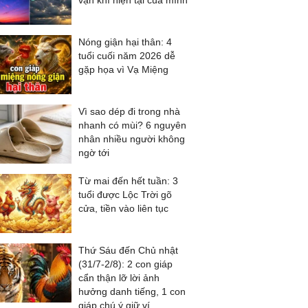
vận khí hiện tại của mình
Nóng giận hại thân: 4
tuổi cuối năm 2026 dễ
gặp họa vì Vạ Miệng
Vì sao dép đi trong nhà
nhanh có mùi? 6 nguyên
nhân nhiều người không
ngờ tới
Từ mai đến hết tuần: 3
tuổi được Lộc Trời gõ
cửa, tiền vào liên tục
Thứ Sáu đến Chủ nhật
(31/7-2/8): 2 con giáp
cẩn thận lỡ lời ảnh
hưởng danh tiếng, 1 con
giáp chú ý giữ ví