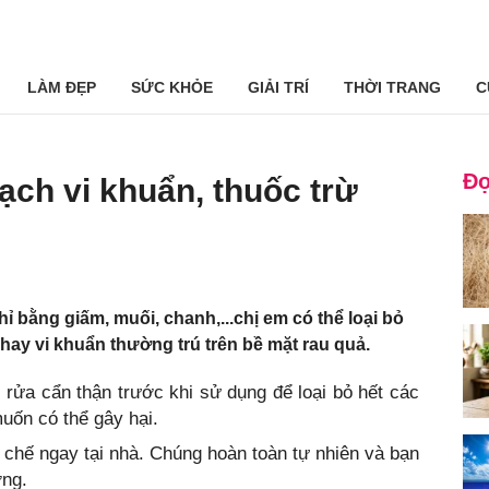
LÀM ĐẸP
SỨC KHỎE
GIẢI TRÍ
THỜI TRANG
C
Đọ
ạch vi khuẩn, thuốc trừ
ỉ bằng giấm, muối, chanh,...chị em có thể loại bỏ
hay vi khuẩn thường trú trên bề mặt rau quả.
ửa cẩn thận trước khi sử dụng để loại bỏ hết các
uốn có thể gây hại.
 chế ngay tại nhà. Chúng hoàn toàn tự nhiên và bạn
ng.