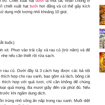
n vỏ. Chiết xuất hạt
bưởi
là một tác nhân chống vi
ì chiết xuất hạt
bưởi
hơi đắng và có thể gây kích
 sử dụng một lượng nhỏ khoảng 10 giọt.
ắt buộc)
h xịt. Phun vào trái cây và rau củ (trừ nấm) và để
 nhẹ nếu cần thiết rồi rửa sạch.
m rau củ. Dưới đây là 3 cách hay được các bà nội
2 thích hợp cho rau xanh, bao gồm xà lách, bông cải
3 thích hợp với quả tươi, chỉ cần không để chúng
 loại quả mọng. Ba mươi giây đến vài phút đủ. Nếu
 trước khi ngâm dung dịch.
côn trùng nhỏ sống ẩn nấp trong rau xanh. Muối diệt