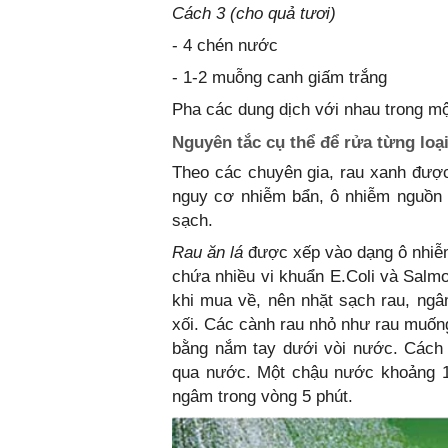
Cách 3 (cho quả tươi)
- 4 chén nước
- 1-2 muỗng canh giấm trắng
Pha các dung dịch với nhau trong mộ
Nguyên tắc cụ thể để rửa từng loạ
Theo các chuyên gia, rau xanh được 
nguy cơ nhiễm bẩn, ô nhiễm nguồn 
sạch.
Rau ăn lá
được xếp vào dạng ô nhiễ
chứa nhiều vi khuẩn E.Coli và Salmone
khi mua về, nên nhặt sạch rau, ngâ
xối. Các cành rau nhỏ như rau muống
bằng nắm tay dưới vòi nước. Cách t
qua nước. Một chậu nước khoảng 10 
ngâm trong vòng 5 phút.