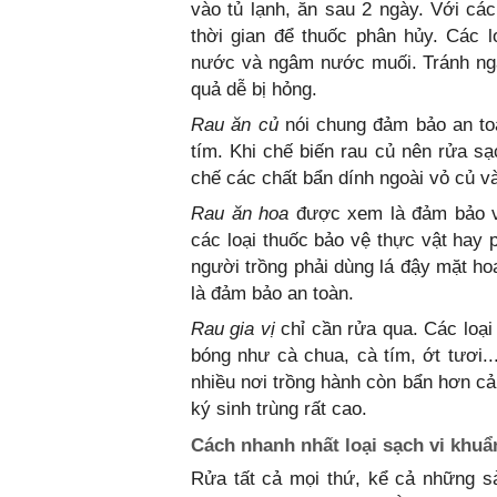
vào tủ lạnh, ăn sau 2 ngày. Với cá
thời gian để thuốc phân hủy. Các 
nước và ngâm nước muối. Tránh 
quả dễ bị hỏng.
Rau ăn củ
nói chung đảm bảo an t
tím. Khi chế biến rau củ nên rửa sạ
chế các chất bẩn dính ngoài vỏ củ và
Rau ăn hoa
được xem là đảm bảo vệ
các loại thuốc bảo vệ thực vật hay 
người trồng phải dùng lá đậy mặt ho
là đảm bảo an toàn.
Rau gia vị
chỉ cần rửa qua. Các loại 
bóng như cà chua, cà tím, ớt tươi..
nhiều nơi trồng hành còn bẩn hơn cả
ký sinh trùng rất cao.
Cách nhanh nhất loại sạch vi khuẩ
Rửa tất cả mọi thứ, kể cả những s