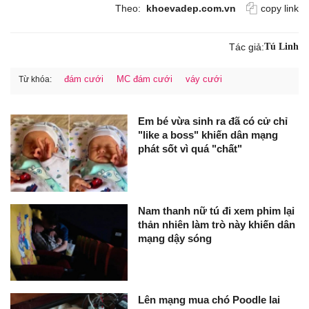
Theo:
khoevadep.com.vn
copy link
Tác giả:
Tú Linh
đám cưới
MC đám cưới
váy cưới
Từ khóa:
Em bé vừa sinh ra đã có cử chỉ
"like a boss" khiến dân mạng
phát sốt vì quá "chất"
Nam thanh nữ tú đi xem phim lại
thản nhiên làm trò này khiến dân
mạng dậy sóng
Lên mạng mua chó Poodle lai