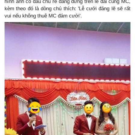
hình ảnh cô dâu chú rể đang đứng trên lễ đài cùng MC,
kèm theo đó là dòng chú thích: 'Lễ cưới đáng lẽ sẽ rất
vui nếu không thuê MC đám cưới'.