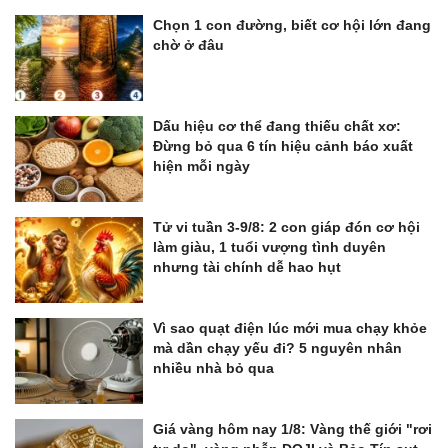
Chọn 1 con đường, biết cơ hội lớn đang
chờ ở đâu
Dấu hiệu cơ thể đang thiếu chất xơ:
Đừng bỏ qua 6 tín hiệu cảnh báo xuất
hiện mỗi ngày
Tử vi tuần 3-9/8: 2 con giáp đón cơ hội
làm giàu, 1 tuổi vượng tình duyên
nhưng tài chính dễ hao hụt
Vì sao quạt điện lúc mới mua chạy khỏe
mà dần chạy yếu đi? 5 nguyên nhân
nhiều nhà bỏ qua
Giá vàng hôm nay 1/8: Vàng thế giới "rơi