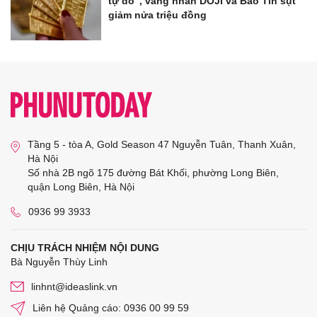
tự do", vàng nhẫn DOJI và Bảo Tín sụt
giảm nửa triệu đồng
Tầng 5 - tòa A, Gold Season 47 Nguyễn Tuân, Thanh Xuân,
Hà Nội
Số nhà 2B ngõ 175 đường Bát Khối, phường Long Biên,
quận Long Biên, Hà Nội
0936 99 3933
CHỊU TRÁCH NHIỆM NỘI DUNG
Bà Nguyễn Thùy Linh
linhnt@ideaslink.vn
Liên hệ Quảng cáo: 0936 00 99 59