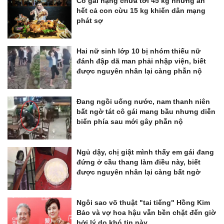
Cô gái nặng chưa tới 45 kg nhưng ăn
hết cả con cừu 15 kg khiến dân mạng
phát sợ
Hai nữ sinh lớp 10 bị nhóm thiếu nữ
đánh đập dã man phải nhập viện, biết
được nguyên nhân lại càng phẫn nộ
Đang ngồi uống nước, nam thanh niên
bất ngờ tát cô gái mang bầu nhưng diễn
biến phía sau mới gây phẫn nộ
Ngủ dậy, chị giật mình thấy em gái đang
đứng ở cầu thang làm điều này, biết
được nguyên nhân lại càng bất ngờ
Ngôi sao võ thuật "tai tiếng" Hồng Kim
Bảo và vợ hoa hậu vẫn bền chặt đến giờ
bởi lý do khó tin này