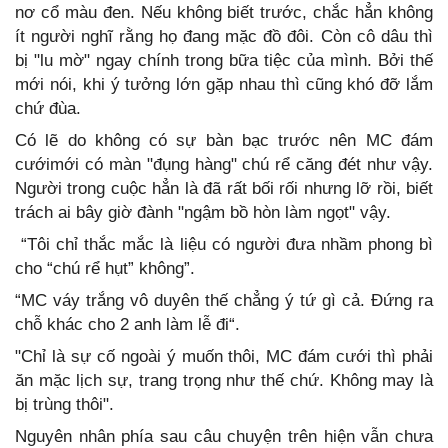
nơ cổ màu đen. Nếu không biết trước, chắc hẳn không
ít người nghĩ rằng họ đang mặc đồ đôi. Còn cô dâu thì
bị "lu mờ" ngay chính trong bữa tiệc của mình. Bởi thế
mới nói, khi ý tưởng lớn gặp nhau thì cũng khó đỡ lắm
chứ đùa.
Có lẽ do không có sự bàn bạc trước nên MC đám
cướimới có màn "đụng hàng" chú rể căng đét như vậy.
Người trong cuộc hẳn là đã rất bối rối nhưng lỡ rồi, biết
trách ai bây giờ đành "ngậm bồ hòn làm ngọt" vậy.
“Tôi chỉ thắc mắc là liệu có người đưa nhầm phong bì
cho “chú rể hụt” không”.
“MC váy trắng vô duyên thế chẳng ý tứ gì cả. Đứng ra
chỗ khác cho 2 anh làm lễ đi“.
"Chỉ là sự cố ngoài ý muốn thôi, MC đám cưới thì phải
ăn mặc lịch sự, trang trọng như thế chứ. Không may là
bị trùng thôi".
Nguyên nhân phía sau câu chuyện trên hiện vẫn chưa