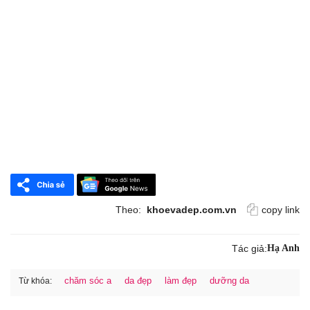
Theo:
khoevadep.com.vn
copy link
Tác giả:
Hạ Anh
chăm sóc a
da đẹp
làm đẹp
dưỡng da
Từ khóa: