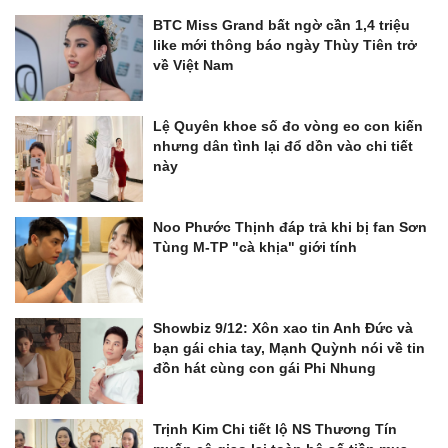
BTC Miss Grand bất ngờ cần 1,4 triệu
like mới thông báo ngày Thùy Tiên trở
về Việt Nam
Lệ Quyên khoe số đo vòng eo con kiến
nhưng dân tình lại đổ dồn vào chi tiết
này
Noo Phước Thịnh đáp trả khi bị fan Sơn
Tùng M-TP "cà khịa" giới tính
Showbiz 9/12: Xôn xao tin Anh Đức và
bạn gái chia tay, Mạnh Quỳnh nói về tin
đồn hát cùng con gái Phi Nhung
Trịnh Kim Chi tiết lộ NS Thương Tín