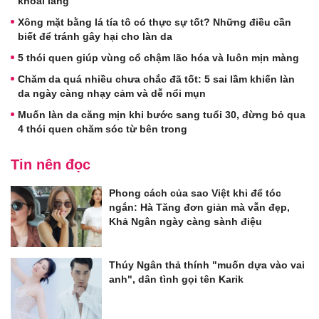
khoai lang
Xông mặt bằng lá tía tô có thực sự tốt? Những điều cần
biết để tránh gây hại cho làn da
5 thói quen giúp vùng cổ chậm lão hóa và luôn mịn màng
Chăm da quá nhiều chưa chắc đã tốt: 5 sai lầm khiến làn
da ngày càng nhạy cảm và dễ nổi mụn
Muốn làn da căng mịn khi bước sang tuổi 30, đừng bỏ qua
4 thói quen chăm sóc từ bên trong
Tin nên đọc
Phong cách của sao Việt khi để tóc
ngắn: Hà Tăng đơn giản mà vẫn đẹp,
Khả Ngân ngày càng sành điệu
Thúy Ngân thả thính "muốn dựa vào vai
anh", dân tình gọi tên Karik