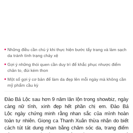
Những điều cần chú ý khi thực hiện bước tẩy trang và làm sạch
da tránh tình trạng chảy xệ
Gợi ý những thói quen cần duy trì để khắc phục nhược điểm
chân to, đùi kém thon
Một số gợi ý cơ bản để làm da đẹp lên mỗi ngày mà không cần
mỹ phẩm cầu kỳ
Đào Bá Lộc sau hơn 9 năm lăn lộn trong showbiz, ngày
càng nữ tính, xinh đẹp hết phần chị em. Đào Bá
Lộc ngày chứng minh rằng nhan sắc của mình hoàn
toàn tự nhiên. Giọng ca Thanh Xuân thừa nhận do biết
cách tút tát dung nhan bằng chăm sóc da, trang điểm