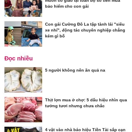
muốn cô giao lại toàn bộ số tiền mua
bảo hiểm cho con gái
Con gái Cường Đô La tập tành lái "siêu
xe nhí", động tác chuyên nghiệp chẳng
kém gì bố
Đọc nhiều
5 người không nên ăn quả na
Thịt lợn mua ở chợ: 5 dấu hiệu nhìn qua
tưởng tươi nhưng chưa chắc
4 vật vào nhà báo hiệu Tiền Tài sắp cạn