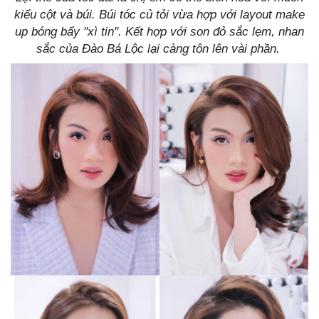
kiểu cột và búi. Búi tóc củ tỏi vừa hợp với layout make
up bóng bẩy "xì tin". Kết hợp với son đỏ sắc lẹm, nhan
sắc của Đào Bá Lộc lại càng tôn lên vài phần.