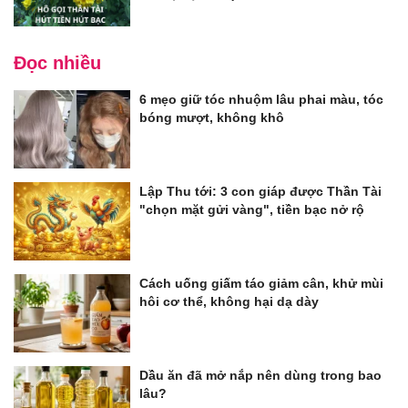
Đọc nhiều
6 mẹo giữ tóc nhuộm lâu phai màu, tóc
bóng mượt, không khô
Lập Thu tới: 3 con giáp được Thần Tài
"chọn mặt gửi vàng", tiền bạc nở rộ
Cách uống giấm táo giảm cân, khử mùi
hôi cơ thể, không hại dạ dày
Dầu ăn đã mở nắp nên dùng trong bao
lâu?