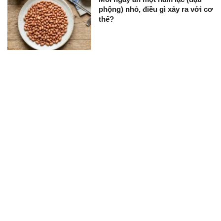
phộng) nhỏ, điều gì xảy ra với cơ
thể?