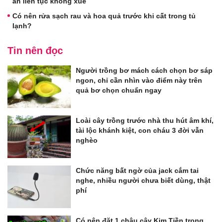
ăn liên tục không xuể
Có nên rửa sạch rau và hoa quả trước khi cất trong tủ
lạnh?
Tin nên đọc
Người trồng bơ mách cách chọn bơ sáp
ngon, chỉ cần nhìn vào điểm này trên
quả bơ chọn chuẩn ngay
Loài cây trồng trước nhà thu hút âm khí,
tài lộc khánh kiệt, con cháu 3 đời vẫn
nghèo
Chức năng bất ngờ của jack cắm tai
nghe, nhiều người chưa biết dùng, thật
phí
Có nên đặt 1 chậu cây Kim Tiền trong