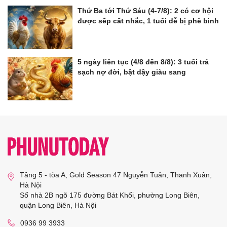
Thứ Ba tới Thứ Sáu (4-7/8): 2 có cơ hội
được sếp cất nhắc, 1 tuổi dễ bị phê bình
5 ngày liên tục (4/8 đến 8/8): 3 tuổi trả
sạch nợ đời, bật dậy giàu sang
Tầng 5 - tòa A, Gold Season 47 Nguyễn Tuân, Thanh Xuân,
Hà Nội
Số nhà 2B ngõ 175 đường Bát Khối, phường Long Biên,
quận Long Biên, Hà Nội
0936 99 3933