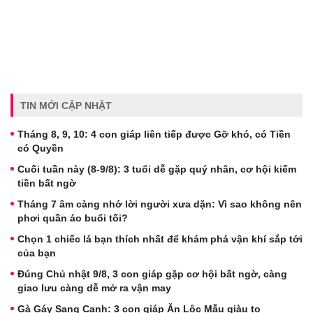
TIN MỚI CẬP NHẬT
Tháng 8, 9, 10: 4 con giáp liên tiếp được Gỡ khó, có Tiền
có Quyền
Cuối tuần này (8-9/8): 3 tuổi dễ gặp quý nhân, cơ hội kiếm
tiền bất ngờ
Tháng 7 âm càng nhớ lời người xưa dặn: Vì sao không nên
phơi quần áo buổi tối?
Chọn 1 chiếc lá bạn thích nhất để khám phá vận khí sắp tới
của bạn
Đúng Chủ nhật 9/8, 3 con giáp gặp cơ hội bất ngờ, càng
giao lưu càng dễ mở ra vận may
Gà Gáy Sang Canh: 3 con giáp Ăn Lộc Mẫu giàu to