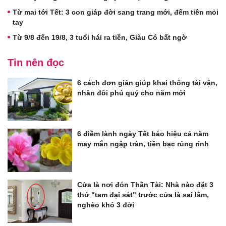
Từ mai tới Tết: 3 con giáp đời sang trang mới, đếm tiền mỏi
tay
Từ 9/8 đến 19/8, 3 tuổi hái ra tiền, Giàu Có bất ngờ
Tin nên đọc
6 cách đơn giản giúp khai thông tài vận,
nhân đôi phú quý cho năm mới
6 điềm lành ngày Tết báo hiệu cả năm
may mắn ngập tràn, tiền bạc rủng rỉnh
Cửa là nơi đón Thần Tài: Nhà nào đặt 3
thứ "tam đại sát" trước cửa là sai lầm,
nghèo khó 3 đời