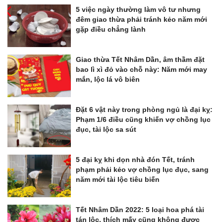
5 việc ngày thường làm vô tư nhưng
đêm giao thừa phải tránh kẻo năm mới
gặp điều chẳng lành
Giao thừa Tết Nhâm Dần, âm thầm đặt
bao lì xì đỏ vào chỗ này: Năm mới may
mắn, lộc lá vô biên
Đặt 6 vật này trong phòng ngủ là đại kỵ:
Phạm 1/6 điều cũng khiến vợ chồng lục
đục, tài lộc sa sút
5 đại kỵ khi dọn nhà đón Tết, tránh
phạm phải kẻo vợ chồng lục đục, sang
năm mới tài lộc tiêu biến
Tết Nhâm Dần 2022: 5 loại hoa phá tài
tán lộc, thích mấy cũng không được