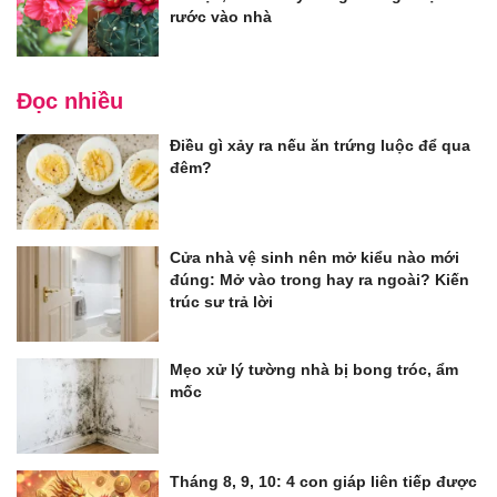
rước vào nhà
Đọc nhiều
Điều gì xảy ra nếu ăn trứng luộc để qua
đêm?
Cửa nhà vệ sinh nên mở kiểu nào mới
đúng: Mở vào trong hay ra ngoài? Kiến
trúc sư trả lời
Mẹo xử lý tường nhà bị bong tróc, ẩm
mốc
Tháng 8, 9, 10: 4 con giáp liên tiếp được