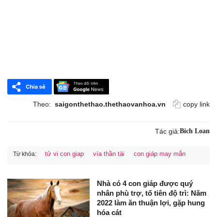
Theo:
saigonthethao.thethaovanhoa.vn
copy link
Tác giả:
Bích Loan
tử vi con giap
vía thần tài
con giáp may mắn
Từ khóa:
Nhà có 4 con giáp được quý
nhân phù trợ, tổ tiên độ trì: Năm
2022 làm ăn thuận lợi, gặp hung
hóa cát