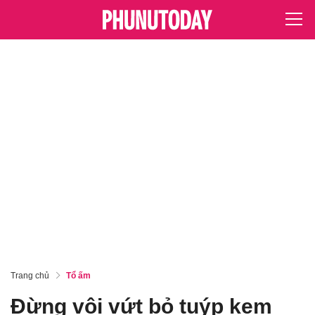
Trang chủ
Tổ ấm
Đừng vội vứt bỏ tuýp kem