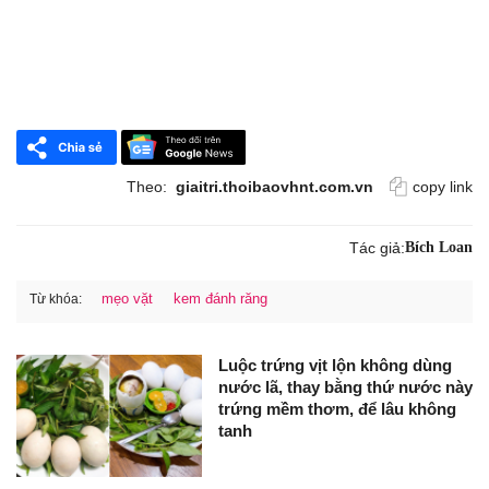
Theo:
giaitri.thoibaovhnt.com.vn
copy link
Tác giả:
Bích Loan
mẹo vặt
kem đánh răng
Từ khóa:
Luộc trứng vịt lộn không dùng
nước lã, thay bằng thứ nước này
trứng mềm thơm, để lâu không
tanh