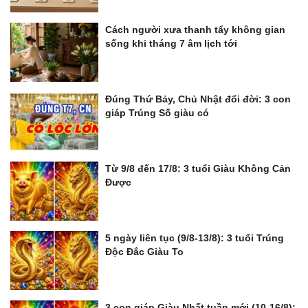
Cách người xưa thanh tẩy không gian
sống khi tháng 7 âm lịch tới
Đúng Thứ Bảy, Chủ Nhật đổi đời: 3 con
giáp Trúng Số giàu có
Từ 9/8 đến 17/8: 3 tuổi Giàu Không Cản
Được
5 ngày liên tục (9/8-13/8): 3 tuổi Trúng
Độc Đắc Giàu To
3 con giáp Giàu Nhất tuần mới (10-16/8):