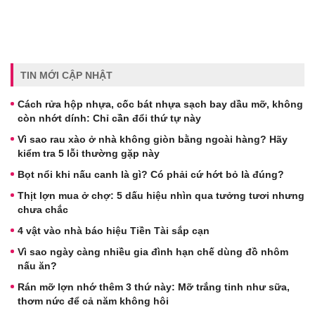
TIN MỚI CẬP NHẬT
Cách rửa hộp nhựa, cốc bát nhựa sạch bay dầu mỡ, không
còn nhớt dính: Chỉ cần đổi thứ tự này
Vì sao rau xào ở nhà không giòn bằng ngoài hàng? Hãy
kiểm tra 5 lỗi thường gặp này
Bọt nổi khi nấu canh là gì? Có phải cứ hớt bỏ là đúng?
Thịt lợn mua ở chợ: 5 dấu hiệu nhìn qua tưởng tươi nhưng
chưa chắc
4 vật vào nhà báo hiệu Tiền Tài sắp cạn
Vì sao ngày càng nhiều gia đình hạn chế dùng đồ nhôm
nấu ăn?
Rán mỡ lợn nhớ thêm 3 thứ này: Mỡ trắng tinh như sữa,
thơm nức để cả năm không hôi