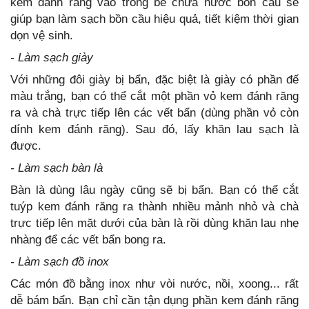
kem đánh răng vào trong bể chứa nước bồn cầu sẽ
giúp bạn làm sạch bồn cầu hiệu quả, tiết kiệm thời gian
dọn vệ sinh.
- Làm sạch giày
Với những đôi giày bị bẩn, đặc biệt là giày có phần đế
màu trắng, bạn có thể cắt một phần vỏ kem đánh răng
ra và chà trực tiếp lên các vết bẩn (dùng phần vỏ còn
dính kem đánh răng). Sau đó, lấy khăn lau sạch là
được.
- Làm sạch bàn là
Bàn là dùng lâu ngày cũng sẽ bị bẩn. Bạn có thể cắt
tuýp kem đánh răng ra thành nhiều mảnh nhỏ và chà
trực tiếp lên mặt dưới của bàn là rồi dùng khăn lau nhẹ
nhàng để các vết bẩn bong ra.
- Làm sạch đồ inox
Các món đồ bằng inox như vòi nước, nồi, xoong... rất
dễ bám bẩn. Bạn chỉ cần tận dụng phần kem đánh răng