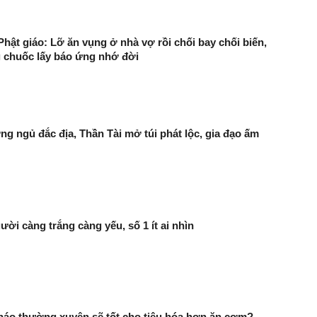
hật giáo: Lỡ ăn vụng ở nhà vợ rồi chối bay chối biến,
 chuốc lấy báo ứng nhớ đời
ờng ngủ đắc địa, Thần Tài mở túi phát lộc, gia đạo ấm
ười càng trắng càng yếu, số 1 ít ai nhìn
háo thường xuyên sẽ tốt cho tiêu hóa hơn ăn cơm?