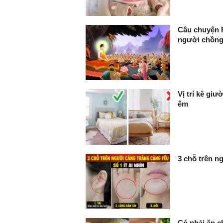
Câu chuyện P
người chồng
Vị trí kê giư
êm
3 chỗ trên ng
Có phải ăn c