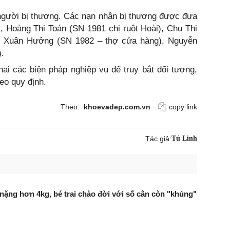
 người bị thương. Các nạn nhân bị thương được đưa
, Hoàng Thị Toán (SN 1981 chị ruột Hoài), Chu Thị
ũ Xuân Hưởng (SN 1982 – thợ cửa hàng), Nguyễn
.
ai các biện pháp nghiệp vụ để truy bắt đối tượng,
heo quy định.
Theo:
khoevadep.com.vn
copy link
Tác giả:
Tú Linh
 nặng hơn 4kg, bé trai chào đời với số cân còn "khủng"