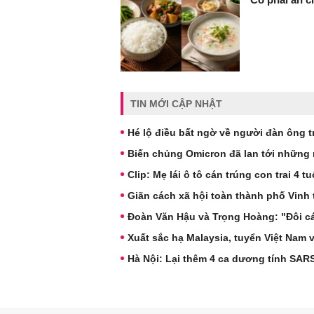
TIN MỚI CẬP NHẬT
Hé lộ điều bất ngờ về người đàn ông t
Biến chủng Omicron đã lan tới những
Clip: Mẹ lái ô tô cán trúng con trai 4
Giãn cách xã hội toàn thành phố Vinh
Đoàn Văn Hậu và Trọng Hoàng: "Đôi cá
Xuất sắc hạ Malaysia, tuyển Việt Nam
Hà Nội: Lại thêm 4 ca dương tính SAR