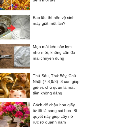
đếm mỏi tay
Bao lâu thì nên vệ sinh
máy giặt một lần?
Mẹo mài kéo sắc lẹm
như mới, không cần đá
mài chuyên dụng
Thứ Sáu, Thứ Bảy, Chủ
Nhật (7,8,9/8): 3 con giáp
giữ ví, chủ quan là mất
tiền không đáng
Cách để chậu hoa giấy
từ tốt lá sang sai hoa: Bí
quyết này giúp cây nở
rực rỡ quanh năm