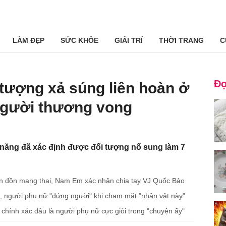
LÀM ĐẸP
SỨC KHỎE
GIẢI TRÍ
THỜI TRANG
C
Đọ
 tượng xả súng liên hoàn ở
người thương vong
năng đã xác định được đối tượng nổ sung làm 7
 tin đồn mang thai, Nam Em xác nhận chia tay VJ Quốc Bảo
g, người phụ nữ "đứng người" khi chạm mặt "nhân vật này"
 chính xác đâu là người phụ nữ cực giỏi trong "chuyện ấy"