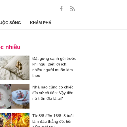
UỘC SỐNG
KHÁM PHÁ
c nhiều
Đặt gừng cạnh gối trước
khi ngủ: Biết lợi ích,
nhiều người muốn làm
theo
Nhà nào cũng có chiếc
đĩa sứ cô tiên: Vậy tiên
nữ trên đĩa là ai?
Từ 8/8 đến 16/8: 3 tuổi
làm đâu thắng đó, tiền