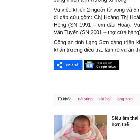
Vụ việc khiến 2 người tử vong và 5
đi cấp cứu gồm: Chị Hoàng Thị Hoài
Hồng (SN 1991 – em dâu Hoài), V
Văn Tuyển (SN 2001 – thợ cửa hàng)
Công an tỉnh Lạng Sơn đang triển kh
khẩn trương điều tra, làm rõ vụ án t
nổ súng
sát hại
lạng sơn
Từ khóa:
FaceBook
Siêu âm thai
hơn thế