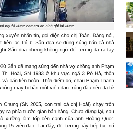
ọi người được camera an ninh ghi lại được.
ng xuyên nhắn tin, gọi điện cho chị Toán. Đáng nói,
ắt liên lạc thì bị Sắn dọa sẽ dùng súng bắn cả nhà
nghĩ Sắn dọa nhưng không ngờ đối tượng đã ra tay
/2020 Sắn đã mang súng đến nhà vợ chồng anh Phạm
Thị Hoài, SN 1983 ở khu vực ngã 3 Pò Hà, thôn
 và bắn liên hoàn. Thời điểm đó, cháu Phạm Thanh
 không may bị bắn một viên đạn trúng đầu nên đã tử
 Chung (SN 2005, con trai cả chị Hoài) chạy trốn
hạy ra phía trước gian bán hàng. Chưa dừng lại, sau
nhà xưởng làm lốp bên cạnh của anh Hoàng Quốc
g 15 viên đạn. Tại đây, đối tượng này tiếp tục nổ