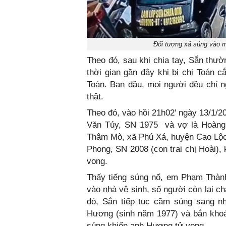
Đối tượng xả súng vào m
Theo đó, sau khi chia tay, Sắn thườ
thời gian gần đây khi bị chị Toán c
Toán. Ban đầu, mọi người đều chỉ 
thật.
Theo đó, vào hồi 21h02' ngày 13/1
Văn Túy, SN 1975 và vợ là Hoàng 
Thâm Mò, xã Phú Xá, huyện Cao Lộc
Phong, SN 2008 (con trai chị Hoài),
vong.
Thấy tiếng súng nổ, em Phạm Thành
vào nhà vệ sinh, số người còn lại c
đó, Sắn tiếp tục cầm súng sang 
Hương (sinh năm 1977) và bắn khoản
súng khiến anh Hương tử vong.