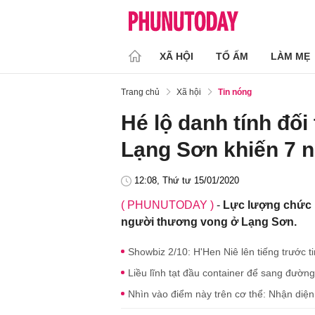
XÃ HỘI
TỔ ẤM
LÀM MẸ
Trang chủ
Xã hội
Tin nóng
Hé lộ danh tính đối
Lạng Sơn khiến 7 
12:08, Thứ tư 15/01/2020
( PHUNUTODAY )
-
Lực lượng chức 
người thương vong ở Lạng Sơn.
Showbiz 2/10: H'Hen Niê lên tiếng trước
Liều lĩnh tạt đầu container để sang đườn
Nhìn vào điểm này trên cơ thể: Nhận diện