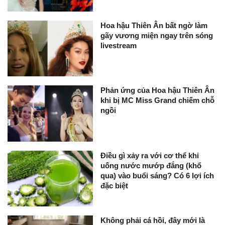
Hoa hậu Thiên Ân bất ngờ làm
gãy vương miện ngay trên sóng
livestream
Phản ứng của Hoa hậu Thiên Ân
khi bị MC Miss Grand chiếm chỗ
ngồi
Điều gì xảy ra với cơ thể khi
uống nước mướp đắng (khổ
qua) vào buổi sáng? Có 6 lợi ích
đặc biệt
Không phải cá hồi, đây mới là