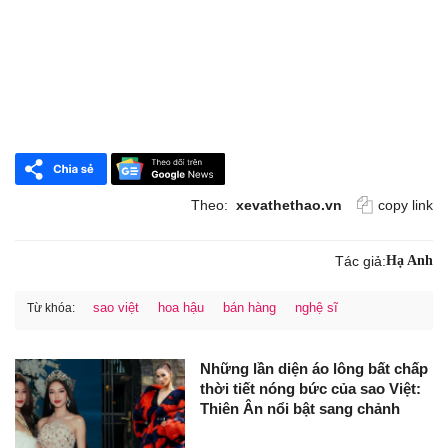
Theo:
xevathethao.vn
copy link
Tác giả:
Hạ Anh
sao việt
hoa hậu
bán hàng
nghệ sĩ
Từ khóa:
Những lần diện áo lông bất chấp
thời tiết nóng bức của sao Việt:
Thiên Ân nổi bật sang chảnh