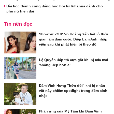
Bài học thành công đáng học hỏi từ Rihanna dành cho
phụ nữ hiện đại
Tin nên đọc
Showbiz 7/10: Võ Hoàng Yến tiết lộ thời
gian làm đám cưới, Diệp Lâm Anh nhập
viện sau khi phát hiện bị theo dõi
Lệ Quyên đáp trả cực gắt khi bị mỉa mai
'chẳng đẹp hơn ai'
Đàm Vĩnh Hưng "hờn dỗi" khi bị nhân
vật này chiếm spotlight trong đêm sinh
nhật
Phản ứng của Mỹ Tâm khi Đàm Vĩnh