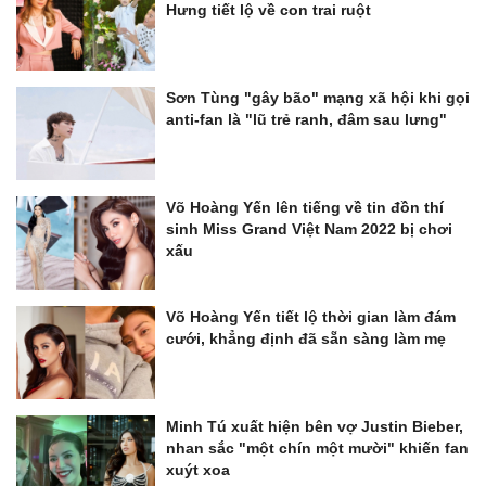
Hưng tiết lộ về con trai ruột
Sơn Tùng "gây bão" mạng xã hội khi gọi
anti-fan là "lũ trẻ ranh, đâm sau lưng"
Võ Hoàng Yến lên tiếng về tin đồn thí
sinh Miss Grand Việt Nam 2022 bị chơi
xấu
Võ Hoàng Yến tiết lộ thời gian làm đám
cưới, khẳng định đã sẵn sàng làm mẹ
Minh Tú xuất hiện bên vợ Justin Bieber,
nhan sắc "một chín một mười" khiến fan
xuýt xoa