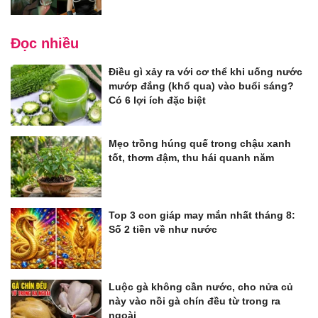
Đọc nhiều
Điều gì xảy ra với cơ thể khi uống nước
mướp đắng (khổ qua) vào buổi sáng?
Có 6 lợi ích đặc biệt
Mẹo trồng húng quế trong chậu xanh
tốt, thơm đậm, thu hái quanh năm
Top 3 con giáp may mắn nhất tháng 8:
Số 2 tiền về như nước
Luộc gà không cần nước, cho nửa củ
này vào nồi gà chín đều từ trong ra
ngoài