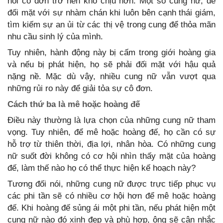
nỗi cô đơn trở nên khó chịu hơn. Một số cung nữ, để
đối mặt với sự nhàm chán khi luôn bên cạnh thái giám,
tìm kiếm sự an ủi từ các thị vệ trong cung để thỏa mãn
nhu cầu sinh lý của mình.
Tuy nhiên, hành động này bị cấm trong giới hoàng gia
và nếu bị phát hiện, họ sẽ phải đối mặt với hậu quả
nặng nề. Mặc dù vậy, nhiều cung nữ vẫn vượt qua
những rủi ro này để giải tỏa sự cô đơn.
Cách thứ ba là mê hoặc hoàng đế
Điều này thường là lựa chọn của những cung nữ tham
vọng. Tuy nhiên, để mê hoặc hoàng đế, họ cần có sự
hỗ trợ từ thiên thời, địa lợi, nhân hòa. Có những cung
nữ suốt đời không có cơ hội nhìn thấy mặt của hoàng
đế, làm thế nào họ có thể thực hiện kế hoạch này?
Tương đối nói, những cung nữ được trực tiếp phục vụ
các phi tần sẽ có nhiều cơ hội hơn để mê hoặc hoàng
đế. Khi hoàng đế sủng ái một phi tần, nếu phát hiện một
cung nữ nào đó xinh đẹp và phù hợp, ông sẽ cân nhắc