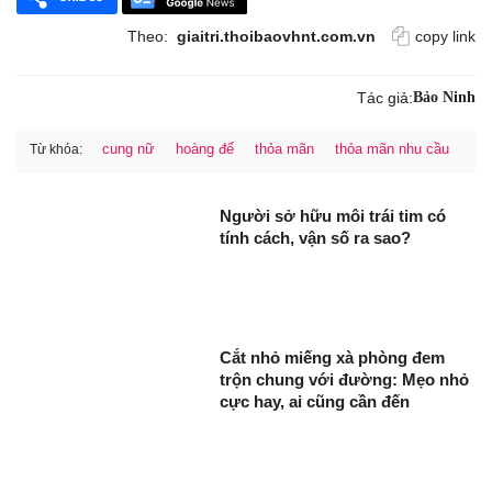
Theo:
giaitri.thoibaovhnt.com.vn
copy link
Tác giả:
Bảo Ninh
cung nữ
hoàng đế
thỏa mãn
thỏa mãn nhu cầu
Từ khóa:
Người sở hữu môi trái tim có
tính cách, vận số ra sao?
Cắt nhỏ miếng xà phòng đem
trộn chung với đường: Mẹo nhỏ
cực hay, ai cũng cần đến