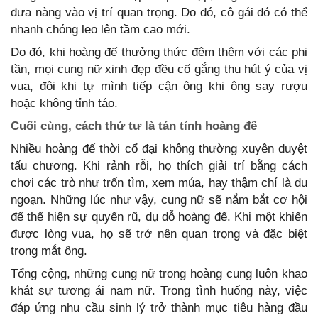
đưa nàng vào vị trí quan trọng. Do đó, cô gái đó có thể
nhanh chóng leo lên tầm cao mới.
Do đó, khi hoàng đế thưởng thức đêm thêm với các phi
tần, mọi cung nữ xinh đẹp đều cố gắng thu hút ý của vị
vua, đôi khi tự mình tiếp cận ông khi ông say rượu
hoặc không tỉnh táo.
Cuối cùng, cách thứ tư là tán tỉnh hoàng đế
Nhiều hoàng đế thời cổ đại không thường xuyên duyệt
tấu chương. Khi rảnh rỗi, họ thích giải trí bằng cách
chơi các trò như trốn tìm, xem múa, hay thậm chí là du
ngoạn. Những lúc như vậy, cung nữ sẽ nắm bắt cơ hội
để thể hiện sự quyến rũ, dụ dỗ hoàng đế. Khi một khiến
được lòng vua, họ sẽ trở nên quan trọng và đặc biệt
trong mắt ông.
Tổng cộng, những cung nữ trong hoàng cung luôn khao
khát sự tương ái nam nữ. Trong tình huống này, việc
đáp ứng nhu cầu sinh lý trở thành mục tiêu hàng đầu