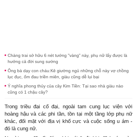
Chàng trai sở hữu 6 nét tướng "vàng" này, phụ nữ lấy được là
hưởng cả đời sung sướng
Ông bà dạy con cháu:Kê giường ngủ những chỗ này vợ chồng
lục đục, ốm đau triền miên, giàu cũng dễ lụi bại
Ý nghĩa phong thủy của cây Kim Tiền: Tại sao nhà giàu nào
cũng có 1 chậu cây?
Trong triều đại cổ đại, ngoài tam cung lục viện với
hoàng hậu và các phi tần, tồn tại một tầng lớp phụ nữ
khác, đối mặt với địa vị khổ cực và cuộc sống u ám -
đó là cung nữ.