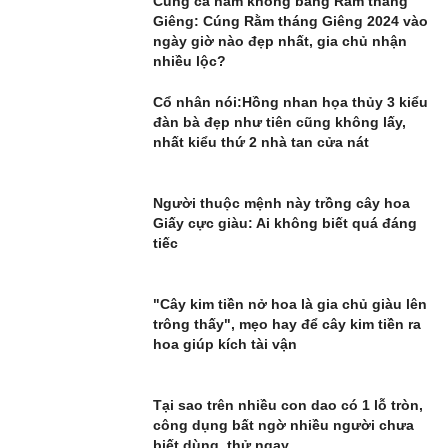
Cúng cả năm không bằng Rằm tháng
Giêng: Cúng Rằm tháng Giêng 2024 vào
ngày giờ nào đẹp nhất, gia chủ nhận
nhiều lộc?
Cổ nhân nói:Hồng nhan họa thủy 3 kiểu
đàn bà đẹp như tiên cũng không lấy,
nhất kiểu thứ 2 nhà tan cửa nát
Người thuộc mệnh này trồng cây hoa
Giấy cực giàu: Ai không biết quá đáng
tiếc
"Cây kim tiền nở hoa là gia chủ giàu lên
trông thấy", mẹo hay để cây kim tiền ra
hoa giúp kích tài vận
Tại sao trên nhiều con dao có 1 lỗ tròn,
công dụng bất ngờ nhiều người chưa
biết dùng, thử ngay