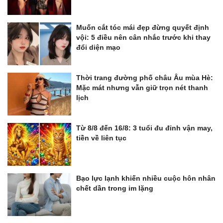
Muốn cắt tóc mái đẹp đừng quyết định
vội: 5 điều nên cân nhắc trước khi thay
đổi diện mạo
Thời trang đường phố châu Âu mùa Hè:
Mặc mát nhưng vẫn giữ trọn nét thanh
lịch
Từ 8/8 đến 16/8: 3 tuổi đu đỉnh vận may,
tiền về liên tục
Bạo lực lạnh khiến nhiều cuộc hôn nhân
chết dần trong im lặng