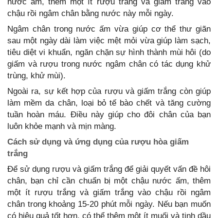
nước ấm, thêm một ít rượu trắng và giấm trắng vào
chậu rồi ngâm chân bằng nước này mỗi ngày.
Ngâm chân trong nước ấm vừa giúp cơ thể thư giãn
sau một ngày dài làm việc mệt mỏi vừa giúp làm sạch,
tiêu diệt vi khuẩn, ngăn chặn sự hình thành mùi hôi (do
giấm và rượu trong nước ngâm chân có tác dụng khử
trùng, khử mùi).
Ngoài ra, sự kết hợp của rượu và giấm trắng còn giúp
làm mềm da chân, loại bỏ tế bào chết và tăng cường
tuần hoàn máu. Điều này giúp cho đôi chân của bạn
luôn khỏe mạnh và mịn màng.
Cách sử dụng và ứng dụng của rượu hòa giấm
trắng
Để sử dụng rượu và giấm trắng để giải quyết vấn đề hôi
chân, bạn chỉ cần chuẩn bị một chậu nước ấm, thêm
một ít rượu trắng và giấm trắng vào chậu rồi ngâm
chân trong khoảng 15-20 phút mỗi ngày. Nếu bạn muốn
có hiệu quả tốt hơn, có thể thêm một ít muối và tinh dầu