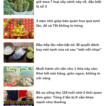
giờ mua 7 loại cây cảnh này về, đặc biệt
là số 3
3 mẹo nhỏ giúp bảo quản hoa quả tươi
lâu, để cả Tết không lo hỏng
Đầu bếp lâu năm bật mí: Bí quyết đánh
bay mùi tanh của cá sau "một nốt nhạc"
Muối hành chỉ cần cho 1 thìa này vào:
Khử hết mùi hăng, giòn ngon, không lo
nổi váng
Bà cụ sống thọ 119 tuổi nhờ 2 thói quen
đơn giản: Từng 2 lần bị K vẫn khỏe
mạnh như thường