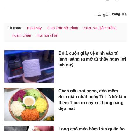
Tác giả:
Trang Hạ
mẹo hay
mẹo khử hôi chân
rượu và giấm trắng
Từ khóa:
ngâm chân
mùi hôi chân
Bỏ 1 cuộn giấy vệ sinh vào tủ
lạnh, sáng ra mở tủ thấy ngay lợi
ích quý
Cách nấu xôi ngon, dẻo mềm
đơn giản nhất ngày Tết: Nhớ làm
thêm 1 bước này xôi bóng căng
đẹp mắt
Lông chó mèo bám trên quần áo