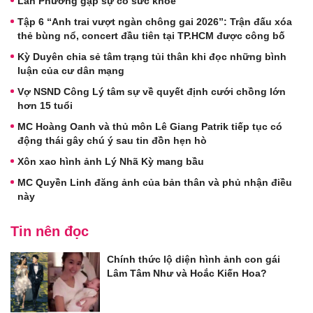
Lan Phương gặp sự cố sức khoẻ
Tập 6 “Anh trai vượt ngàn chông gai 2026”: Trận đấu xóa
thẻ bùng nổ, concert đầu tiên tại TP.HCM được công bố
Kỳ Duyên chia sẻ tâm trạng tủi thân khi đọc những bình
luận của cư dân mạng
Vợ NSND Công Lý tâm sự về quyết định cưới chồng lớn
hơn 15 tuổi
MC Hoàng Oanh và thủ môn Lê Giang Patrik tiếp tục có
động thái gây chú ý sau tin đồn hẹn hò
Xôn xao hình ảnh Lý Nhã Kỳ mang bầu
MC Quyền Linh đăng ảnh của bản thân và phủ nhận điều
này
Tin nên đọc
Chính thức lộ diện hình ảnh con gái
Lâm Tâm Như và Hoắc Kiến Hoa?