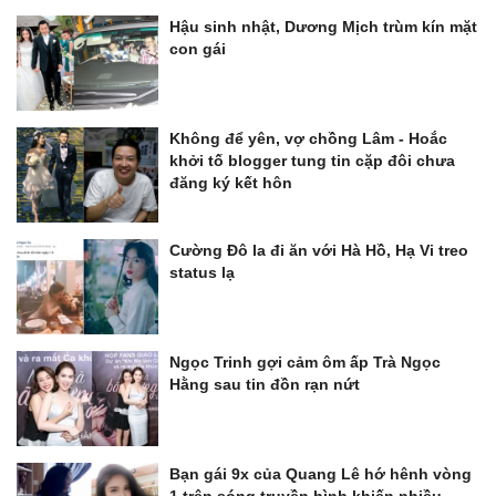
Hậu sinh nhật, Dương Mịch trùm kín mặt
con gái
Không để yên, vợ chồng Lâm - Hoắc
khởi tố blogger tung tin cặp đôi chưa
đăng ký kết hôn
Cường Đô la đi ăn với Hà Hồ, Hạ Vi treo
status lạ
Ngọc Trinh gợi cảm ôm ấp Trà Ngọc
Hằng sau tin đồn rạn nứt
Bạn gái 9x của Quang Lê hớ hênh vòng