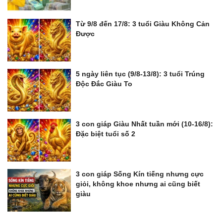
Từ 9/8 đến 17/8: 3 tuổi Giàu Không Cản
Được
5 ngày liên tục (9/8-13/8): 3 tuổi Trúng
Độc Đắc Giàu To
3 con giáp Giàu Nhất tuần mới (10-16/8):
Đặc biệt tuổi số 2
3 con giáp Sống Kín tiếng nhưng cực
giỏi, không khoe nhưng ai cũng biết
giàu