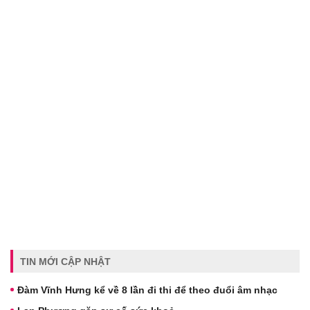
TIN MỚI CẬP NHẬT
Đàm Vĩnh Hưng kể về 8 lần đi thi để theo đuổi âm nhạc