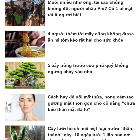
Muỗi nhiều như ong, tại sao chúng
không đốt người châu Phi? Có 1 bí mật
rất ít người biết
4 người thèm tới mấy cũng không được
ăn mì tôm kẻo rất hại cho sức khỏe
5 cây trồng trước cửa phú quý không
ngừng chảy vào nhà
Cách hay để uổi mỡ thừa, nọng cằm tạo
gương mặt thon gọn cho cô nàng "chưa
béo thân mặt đã to"
Cây lưỡi hổ chỉ mê mệt loại nước "thần
thánh" này: 10 ngày tưới 1 lần hoa nở