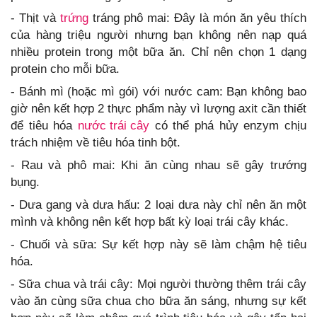
- Thịt và
trứng
tráng phô mai: Đây là món ăn yêu thích
của hàng triệu người nhưng bạn không nên nạp quá
nhiều protein trong một bữa ăn. Chỉ nên chọn 1 dạng
protein cho mỗi bữa.
- Bánh mì (hoặc mì gói) với nước cam: Bạn không bao
giờ nên kết hợp 2 thực phẩm này vì lượng axit cần thiết
để tiêu hóa
nước trái cây
có thể phá hủy enzym chịu
trách nhiệm về tiêu hóa tinh bột.
- Rau và phô mai: Khi ăn cùng nhau sẽ gây trướng
bụng.
- Dưa gang và dưa hấu: 2 loại dưa này chỉ nên ăn một
mình và không nên kết hợp bất kỳ loại trái cây khác.
- Chuối và sữa: Sự kết hợp này sẽ làm chậm hệ tiêu
hóa.
- Sữa chua và trái cây: Mọi người thường thêm trái cây
vào ăn cùng sữa chua cho bữa ăn sáng, nhưng sự kết