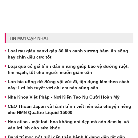
TIN MỚI CẬP NHẬT
Loại rau giàu canxi gấp 36 lần canh xương hầm, ăn sống
hay chín đều cực tốt
Loại quả có giá bình dân nhưng giúp bảo vệ đường ruột,
tim mạch, tốt cho người muốn giảm cân
Lon bia uống dở đừng vội vứt đi, tận dụng làm theo cách
này: Lợi ích tuyệt vời chị em nào cũng cần
Nha Khoa Việt Pháp - Nơi Kiến Tạo Nụ Cười Hoàn Mỹ
CEO Thoan Japan và hành trình viết nên câu chuyện riêng
cho NMN Quattro Liquid 15000
Hoa atiso - một loài hoa không chỉ đẹp mà còn đem lại vô
vàn lợi ích cho sức khỏe
Ba vị trí mọc nốt ruồi cẩn thận bệnh K đang đến rất gần