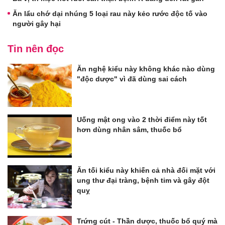
Ăn lẩu chớ dại nhúng 5 loại rau này kẻo rước độc tố vào
người gây hại
Tin nên đọc
Ăn nghệ kiểu này không khác nào dùng
"độc dược" vì đã dùng sai cách
Uống mật ong vào 2 thời điểm này tốt
hơn dùng nhân sâm, thuốc bổ
Ăn tối kiểu này khiến cả nhà đối mặt với
ung thư đại tràng, bệnh tim và gây đột
quỵ
Trứng cút - Thần dược, thuốc bổ quý mà