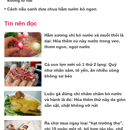
không lo nát
Cách nấu canh dưa chua hầm sườn bò ngon
Tin nên đọc
Hầm xương chỉ bỏ nước và muối thôi là
dại: Hòa thêm củ này nước trong veo,
thơm ngon, ngọt nước
Cả con lợn mới có 1 thứ 2 lạng: Quý
như nhân sâm, tổ yến, ăn nhiều cũng
không sợ béo
Luộc gà đừng chỉ chăm chăm bỏ nước
và hành là đủ: Hòa thêm thứ này da giòn
sần sật, chặt không vỡ nát
Ra chợ mua ngay loại “hạt trường thọ”,
chỉ 15 ngàn một rổ, bổ hơn táo tàu, chế