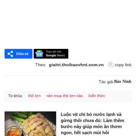
Theo:
giaitri.thoibaovhnt.com.vn
copy link
Tác giả:
Bảo Ninh
thịt lợn
nên mua thịt lợn nào
kiến thức
Từ khóa:
Luộc vịt chỉ bỏ nước lạnh và
gừng thôi chưa đủ: Làm thêm
bước này giúp món ăn thơm
ngon, hết sạch mùi hôi