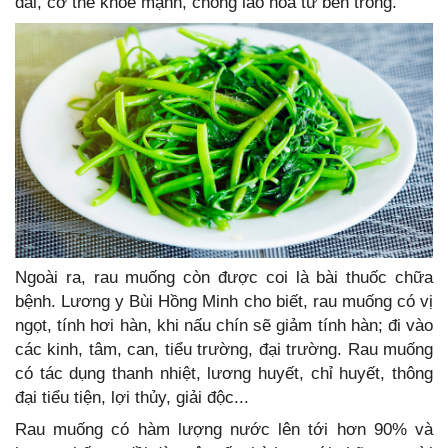
dai, cơ thể khỏe mạnh, chống lão hóa từ bên trong.
Ngoài ra, rau muống còn được coi là bài thuốc chữa
bệnh. Lương y Bùi Hồng Minh cho biết, rau muống có vị
ngọt, tính hơi hàn, khi nấu chín sẽ giảm tính hàn; đi vào
các kinh, tâm, can, tiểu trường, đại trường. Rau muống
có tác dụng thanh nhiệt, lương huyết, chỉ huyết, thông
đại tiểu tiện, lợi thủy, giải độc...
Rau muống có hàm lượng nước lên tới hơn 90% và