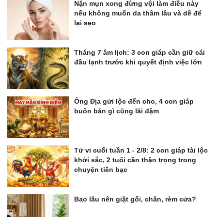
Nặn mụn xong đừng vội làm điều này
nếu không muốn da thâm lâu và dễ để
lại sẹo
Tháng 7 âm lịch: 3 con giáp cần giữ cái
đầu lạnh trước khi quyết định việc lớn
Ông Địa gửi lộc đến cho, 4 con giáp
buôn bán gì cũng lãi đậm
Tử vi cuối tuần 1 - 2/8: 2 con giáp tài lộc
khởi sắc, 2 tuổi cần thận trọng trong
chuyện tiền bạc
Bao lâu nên giặt gối, chăn, rèm cửa?