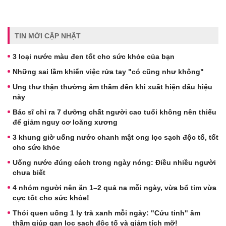
TIN MỚI CẬP NHẬT
3 loại nước màu đen tốt cho sức khỏe của bạn
Những sai lầm khiến việc rửa tay "có cũng như không"
Ung thư thận thường âm thầm đến khi xuất hiện dấu hiệu
này
Bác sĩ chỉ ra 7 dưỡng chất người cao tuổi không nên thiếu
để giảm nguy cơ loãng xương
3 khung giờ uống nước chanh mật ong lọc sạch độc tố, tốt
cho sức khỏe
Uống nước đúng cách trong ngày nóng: Điều nhiều người
chưa biết
4 nhóm người nên ăn 1–2 quả na mỗi ngày, vừa bổ tim vừa
cực tốt cho sức khỏe!
Thói quen uống 1 ly trà xanh mỗi ngày: "Cứu tinh" âm
thầm giúp gan lọc sạch độc tố và giảm tích mỡ!