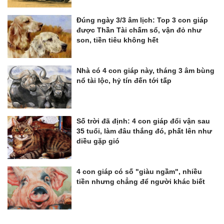
Đúng ngày 3/3 âm lịch: Top 3 con giáp
được Thần Tài chấm sổ, vận đỏ như
son, tiền tiêu không hết
Nhà có 4 con giáp này, tháng 3 âm bùng
nổ tài lộc, hỷ tín đến tới tấp
Số trời đã định: 4 con giáp đổi vận sau
35 tuổi, làm đâu thắng đó, phất lên như
diều gặp gió
4 con giáp có số "giàu ngầm", nhiều
tiền nhưng chẳng để người khác biết