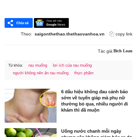
Theo:
saigonthethao.thethaovanhoa.vn
copy link
Tác giả:
Bích Loan
rau muống
lợi ích của rau muống
Từ khóa:
người không nên ăn rau muống
thực phẩm
6 dấu hiệu không đau cảnh báo
sớm về tuyến giáp mà phụ nữ
thường bỏ qua, nhiều người đi
khám thì đã muộn
Uống nước chanh mỗi ngày