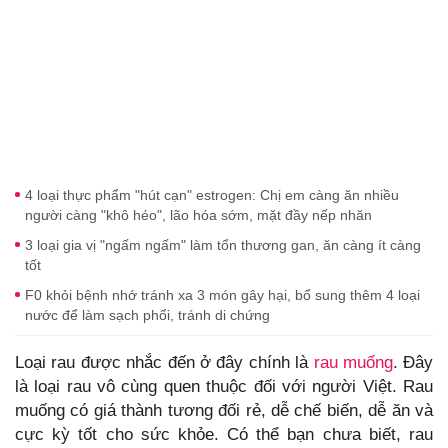
4 loại thực phẩm "hút cạn" estrogen: Chị em càng ăn nhiều
người càng "khô héo", lão hóa sớm, mặt đầy nếp nhăn
3 loại gia vị "ngấm ngấm" làm tổn thương gan, ăn càng ít càng
tốt
F0 khỏi bệnh nhớ tránh xa 3 món gây hại, bổ sung thêm 4 loại
nước để làm sạch phổi, tránh di chứng
Loại rau được nhắc đến ở đây chính là
rau muống
. Đây
là loại rau vô cùng quen thuộc đối với người Việt. Rau
muống có giá thành tương đối rẻ, dễ chế biến, dễ ăn và
cực kỳ tốt cho sức khỏe. Có thể bạn chưa biết, rau