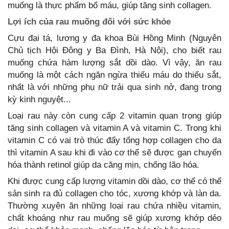
muống là thực phẩm bổ máu, giúp tăng sinh collagen.
Lợi ích của rau muống đối với sức khỏe
Cựu đại tá, lương y đa khoa Bùi Hồng Minh (Nguyên
Chủ tịch Hội Đông y Ba Đình, Hà Nội), cho biết rau
muống chứa hàm lượng sắt dồi dào. Vì vậy, ăn rau
muống là một cách ngăn ngừa thiếu máu do thiếu sắt,
nhất là với những phụ nữ trải qua sinh nở, đang trong
kỳ kinh nguyệt...
Loại rau này còn cung cấp 2 vitamin quan trọng giúp
tăng sinh collagen và vitamin A và vitamin C. Trong khi
vitamin C có vai trò thúc đẩy tổng hợp collagen cho da
thì vitamin A sau khi đi vào cơ thể sẽ được gan chuyển
hóa thành retinol giúp da căng mịn, chống lão hóa.
Khi được cung cấp lượng vitamin dồi dào, cơ thể có thể
sản sinh ra đủ collagen cho tóc, xương khớp và làn da.
Thường xuyên ăn những loại rau chứa nhiều vitamin,
chất khoáng như rau muống sẽ giúp xương khớp dẻo