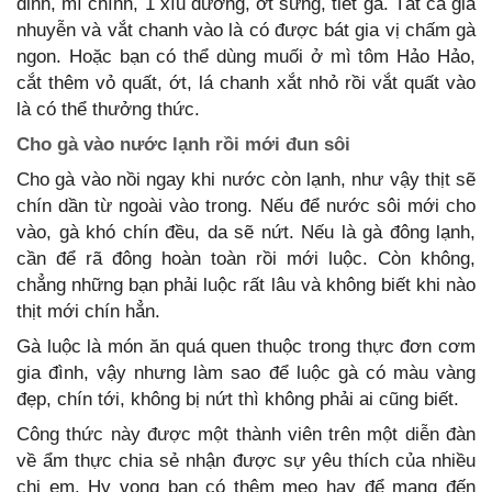
đinh, mì chính, 1 xíu đường, ớt sừng, tiết gà. Tất cả giã
nhuyễn và vắt chanh vào là có được bát gia vị chấm gà
ngon. Hoặc bạn có thể dùng muối ở mì tôm Hảo Hảo,
cắt thêm vỏ quất, ớt, lá chanh xắt nhỏ rồi vắt quất vào
là có thể thưởng thức.
Cho gà vào nước lạnh rồi mới đun sôi
Cho gà vào nồi ngay khi nước còn lạnh, như vậy thịt sẽ
chín dần từ ngoài vào trong. Nếu để nước sôi mới cho
vào, gà khó chín đều, da sẽ nứt. Nếu là gà đông lạnh,
cần để rã đông hoàn toàn rồi mới luộc. Còn không,
chẳng những bạn phải luộc rất lâu và không biết khi nào
thịt mới chín hẳn.
Gà luộc là món ăn quá quen thuộc trong thực đơn cơm
gia đình, vậy nhưng làm sao để luộc gà có màu vàng
đẹp, chín tới, không bị nứt thì không phải ai cũng biết.
Công thức này được một thành viên trên một diễn đàn
về ẩm thực chia sẻ nhận được sự yêu thích của nhiều
chị em. Hy vọng bạn có thêm mẹo hay để mang đến