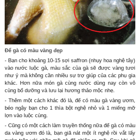
Để gà có màu vàng đẹp
- Bạn cho khoảng 10-15 sợi saffron (nhụy hoa nghệ tây)
vào nước luộc gà, màu sắc của gà sẽ được vàng tươi
như ý mà không cần nhiều sự trợ giúp của các phụ gia
khác. Hơn nữa món gà cùng nước dùng nay còn vô
cùng bổ dưỡng và lưu lại hương thảo mộc nhẹ.
- Thêm một cách khác đó là, để có màu gà vàng ươm,
béo ngậy bạn cho 1 thìa bột nghệ nhỏ và 1 miếng mỡ
lợn vào luộc cùng.
- Cũng có một cách làm truyền thống nữa để gà có màu
da vàng ươm đó là, bạn giã nát một ít nghệ rồi vắt lấy