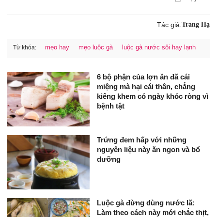
Tác giả:
Trang Hạ
mẹo hay
mẹo luộc gà
luộc gà nước sôi hay lạnh
Từ khóa:
6 bộ phận của lợn ăn đã cái
miệng mà hại cái thân, chẳng
kiêng khem có ngày khóc ròng vì
bệnh tật
Trứng đem hấp với những
nguyên liệu này ăn ngon và bổ
dưỡng
Luộc gà đừng dùng nước lã:
Làm theo cách này mới chắc thịt,