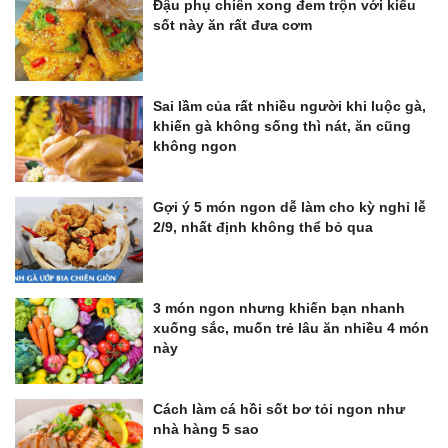
Đậu phụ chiên xong đem trộn với kiểu
sốt này ăn rất đưa cơm
Sai lầm của rất nhiều người khi luộc gà,
khiến gà không sống thì nát, ăn cũng
không ngon
Gợi ý 5 món ngon dễ làm cho kỳ nghỉ lễ
2/9, nhất định không thể bỏ qua
3 món ngon nhưng khiến bạn nhanh
xuống sắc, muốn trẻ lâu ăn nhiều 4 món
này
Cách làm cá hồi sốt bơ tỏi ngon như
nhà hàng 5 sao