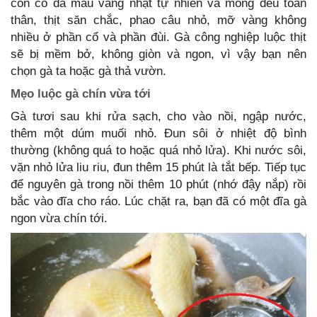
con có da màu vàng nhạt tự nhiên và mỏng đều toàn
thân, thịt săn chắc, phao câu nhỏ, mỡ vàng không
nhiều ở phần cổ và phần đùi. Gà công nghiệp luộc thịt
sẽ bị mềm bở, không giòn và ngon, vì vậy bạn nên
chọn gà ta hoặc gà thả vườn.
Mẹo luộc gà chín vừa tới
Gà tươi sau khi rửa sạch, cho vào nồi, ngập nước,
thêm một dúm muối nhỏ. Đun sôi ở nhiệt độ bình
thường (không quá to hoặc quá nhỏ lửa). Khi nước sôi,
vặn nhỏ lửa liu riu, đun thêm 15 phút là tắt bếp. Tiếp tục
để nguyên gà trong nồi thêm 10 phút (nhớ đậy nắp) rồi
bắc vào đĩa cho ráo. Lúc chặt ra, bạn đã có một đĩa gà
ngon vừa chín tới.