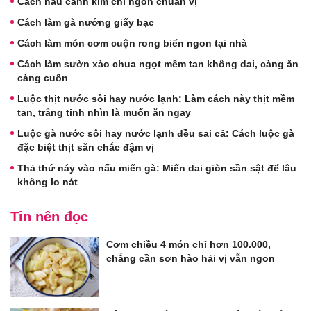
Cách nấu canh kim chi ngon chuẩn vị
Cách làm gà nướng giấy bạc
Cách làm món cơm cuộn rong biển ngon tại nhà
Cách làm sườn xào chua ngọt mềm tan không dai, càng ăn
càng cuốn
Luộc thịt nước sôi hay nước lạnh: Làm cách này thịt mềm
tan, trắng tinh nhìn là muốn ăn ngay
Luộc gà nước sôi hay nước lạnh đều sai cả: Cách luộc gà
đặc biệt thịt săn chắc đậm vị
Thả thứ náy vào nấu miến gà: Miến dai giòn sần sật để lâu
không lo nát
Tin nên đọc
Cơm chiều 4 món chỉ hơn 100.000,
chẳng cần sơn hào hải vị vẫn ngon