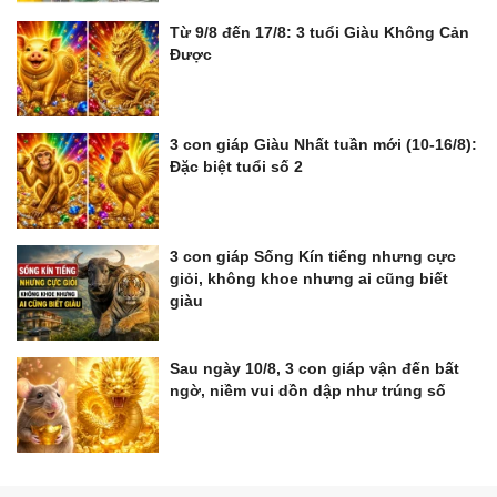
Từ 9/8 đến 17/8: 3 tuổi Giàu Không Cản
Được
3 con giáp Giàu Nhất tuần mới (10-16/8):
Đặc biệt tuổi số 2
3 con giáp Sống Kín tiếng nhưng cực
giỏi, không khoe nhưng ai cũng biết
giàu
Sau ngày 10/8, 3 con giáp vận đến bất
ngờ, niềm vui dồn dập như trúng số