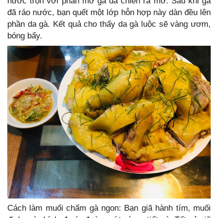
nước trộn với phần mỡ gà đã chiên ra mỡ. Sau khi gà
đã ráo nước, bạn quết một lớp hỗn hợp này dàn đều lên
phần da gà. Kết quả cho thấy da gà luộc sẽ vàng ươm,
bóng bẩy.
Cách làm muối chấm gà ngon: Bạn giã hành tím, muối