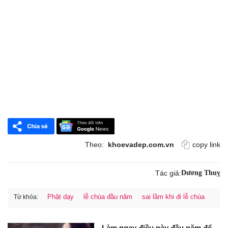
Theo:
khoevadep.com.vn
copy link
Tác giả:
Dương Thuỵ
Phật dạy
lễ chùa đầu năm
sai lầm khi đi lễ chùa
Từ khóa:
Làm ngay điều này đầu năm để