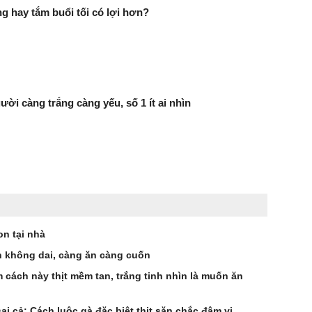
g hay tắm buổi tối có lợi hơn?
ười càng trắng càng yếu, số 1 ít ai nhìn
n tại nhà
 không dai, càng ăn càng cuốn
 cách này thịt mềm tan, trắng tinh nhìn là muốn ăn
i cả: Cách luộc gà đặc biệt thịt săn chắc đậm vị