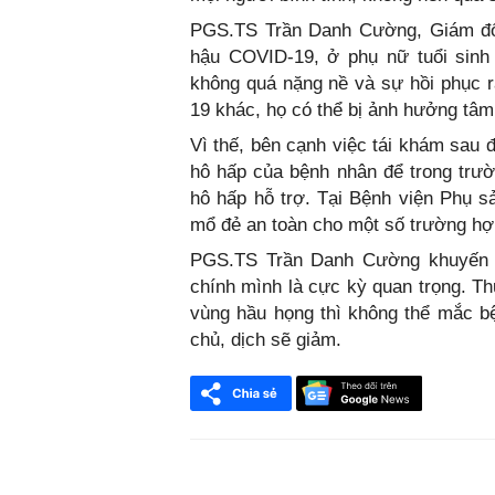
PGS.TS Trần Danh Cường, Giám đốc
hậu COVID-19, ở phụ nữ tuổi sinh 
không quá nặng nề và sự hồi phục r
19 khác, họ có thể bị ảnh hưởng tâm
Vì thế, bên cạnh việc tái khám sau 
hô hấp của bệnh nhân để trong trườ
hô hấp hỗ trợ. Tại Bệnh viện Phụ s
mổ đẻ an toàn cho một số trường h
PGS.TS Trần Danh Cường khuyến cá
chính mình là cực kỳ quan trọng. T
vùng hầu họng thì không thể mắc bệ
chủ, dịch sẽ giảm.