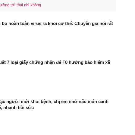
ưởng tới thai nhi không
i bỏ hoàn toàn virus ra khỏi cơ thể: Chuyên gia nói rất
uất 7 loại giấy chứng nhận để F0 hưởng bảo hiểm xã
oặc người mới khỏi bệnh, chị em nhớ nấu món canh
ổ, nhanh hồi sức