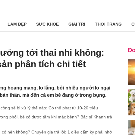
LÀM ĐẸP
SỨC KHỎE
GIẢI TRÍ
THỜI TRANG
C
Đọ
ưởng tới thai nhi không:
n phân tích chi tiết
ng hoang mang, lo lắng, bởi nhiều người lo ngại
bản thân, mà đến cả em bé đang ở trong bụng.
cộng sẽ bị xử lý thế nào: Có thể phạt từ 10-20 triệu
ương phổi, bé có được tắm khi mắc bệnh? Bác sĩ Khanh trả
, có nên không? Chuyên gia trả lời: 1 điều cấm kỵ phải nhớ