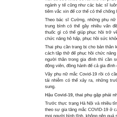
ngành y tế cũng như các bác sĩ luôn
tiêm vắc xin để cơ thể có thể chống l
Theo bác sĩ Cường, những phụ nữ c
trung bình có thể gây nhiều vấn 
thuốc gì có thể giúp phục hồi trở
chức năng hô hấp, phục hồi sức khỏ
Thai phụ cần trang bị cho bản thân 
cách tập thở để phục hồi chức năng 
người thân trong gia đình thì cần
động viên, đồng hành để cả gia đình
Vậy phụ nữ mắc Covid-19 rồi có cần
tái nhiễm có thể xảy ra, những tr
sung.
Hậu Covid-19, thai phụ gặp phải 
Trước thực trạng Hà Nội và nhiều t
theo sự gia tăng mắc COVID-19 ở c
mọi người bình tĩnh, không nên quá s