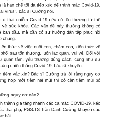
 là hạn chế tối đa tiếp xúc để tránh mắc Covid-19,
ại virus", bác sĩ Cường nói.
ó thai nhiễm Covid-19 nếu có tổn thương từ thể
đề về sức khỏe. Các vấn đề này thường không có
 về ban đầu, mà cần có sự hướng dẫn tập phục hồi
e chung.
kiến thức về việc nuôi con, chăm con, kiến thức về
phổi sau tổn thương, luôn lạc quan, vui vẻ. Đối với
 sự quan tâm, yêu thương đúng cách, cũng như sự
 cùng chiến thắng Covid-19, bác sĩ khuyên.
 tiêm vắc xin? Bác sĩ Cường trả lời rằng nguy cơ
ường hợp mới tiêm hai mũi thì có cần tiêm mũi bổ
những nguy cơ nào?
ỉnh thành gia tăng nhanh các ca mắc COVID-19, kéo
ác thai phụ, PGS.TS Trần Danh Cường khuyến cáo
ợ hãi.