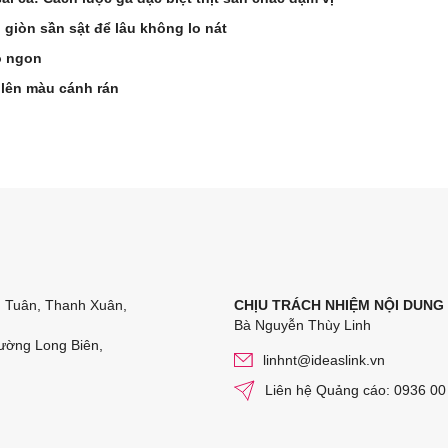
 giòn sần sật để lâu không lo nát
ò ngon
 lên màu cánh rán
n Tuân, Thanh Xuân,
CHỊU TRÁCH NHIỆM NỘI DUNG
Bà Nguyễn Thùy Linh
ường Long Biên,
linhnt@ideaslink.vn
Liên hệ Quảng cáo: 0936 00