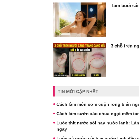
Tắm buổi sán
3 chỗ trên ng
TIN MỚI CẬP NHẬT
Cách làm món cơm cuộn rong biển ngo
Cách làm sườn xào chua ngọt mềm tan
Luộc thịt nước sôi hay nước lạnh: Làm
ngay
Luộc gà nước sôi hay nước lạnh đều sa