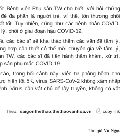
 Bệnh viện Phụ sản TW cho biết, với hội chứng
đẻ đa phần là người trẻ, vì thế, tổn thương phổi
ất tốt. Tuy nhiên, cũng như các bệnh nhân COVID-
 lý, phổi ở giai đoạn hậu COVID-19.
đẻ, các bác sĩ sẽ khai thác thêm các vấn đề tâm lý,
ng hợp cần thiết có thể mời chuyên gia về tâm lý,
ản TW, các bác sĩ đã tiến hành thăm khám, xử trí,
ợp sản phụ mắc COVID-19.
o, trong bối cảnh này, việc tự phòng bệnh cho
hực hiện tốt 5K, virus SARS-CoV-2 không xâm nhập
nh. Virus cần vật chủ để lây truyền, không có vật
Theo:
saigonthethao.thethaovanhoa.vn
copy link
Tác giả:
Vũ Ngọc