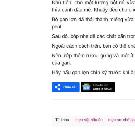
Đầu tiên, cho một lượng bột mì vừ
thìa canh dầu mè. Khuấy đều cho cho
Bỏ gan lợn đã thái thành miếng vừa
phút.
Sau đó, bóp nhẹ để các chất bẩn trong
Ngoài cách cách trên, bạn có thể chầ
Nên ướp thêm rượu, gừng và một ít 
của gan.
Hãy nấu gan lợn chín kỹ trước khi ă
mẹo vặt nấu ăn
mẹo sơ chế ga
Từ khóa:
FaceBook