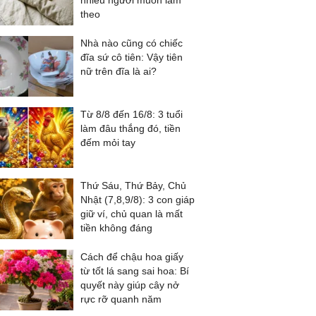
nhiều người muốn làm
theo
Nhà nào cũng có chiếc
đĩa sứ cô tiên: Vậy tiên
nữ trên đĩa là ai?
Từ 8/8 đến 16/8: 3 tuổi
làm đâu thắng đó, tiền
đếm mỏi tay
Thứ Sáu, Thứ Bảy, Chủ
Nhật (7,8,9/8): 3 con giáp
giữ ví, chủ quan là mất
tiền không đáng
Cách để chậu hoa giấy
từ tốt lá sang sai hoa: Bí
quyết này giúp cây nở
rực rỡ quanh năm