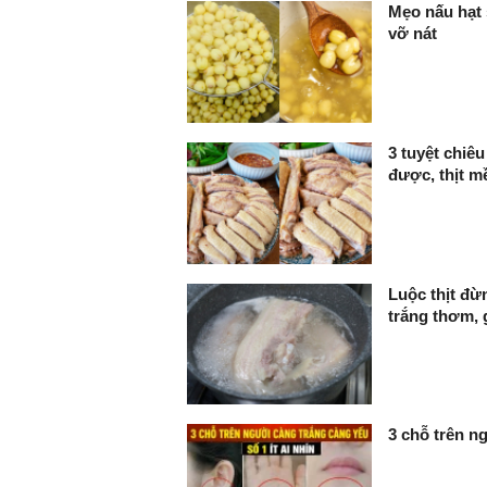
Mẹo nấu hạt
vỡ nát
3 tuyệt chiê
được, thịt m
Luộc thịt đừn
trắng thơm, g
3 chỗ trên ng