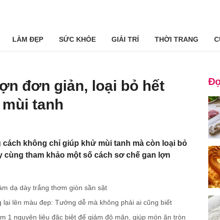
LÀM ĐẸP
SỨC KHỎE
GIẢI TRÍ
THỜI TRANG
C
Đọ
ợn đơn giản, loại bỏ hết
 mùi tanh
 cách không chỉ giúp khử mùi tanh mà còn loại bỏ
Hãy cùng tham khảo một số cách sơ chế gan lợn
ảm dạ dày trắng thơm giòn sần sật
 lại lên màu đẹp: Tưởng dễ mà không phải ai cũng biết
m 1 nguyên liệu đặc biệt để giảm độ mặn, giúp món ăn tròn