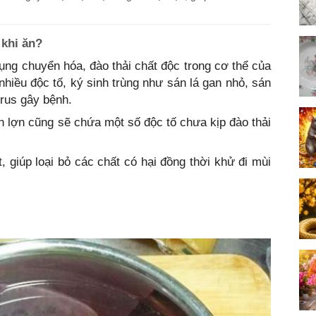
 khi ăn?
dụng chuyển hóa, đào thải chất độc trong cơ thể của
 nhiều độc tố, ký sinh trùng như sán lá gan nhỏ, sán
irus gây bệnh.
n lợn cũng sẽ chứa một số độc tố chưa kịp đào thải
t, giúp loại bỏ các chất có hại đồng thời khử đi mùi