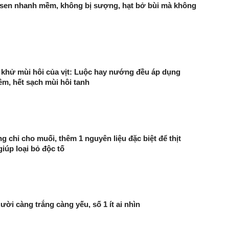
 sen nhanh mềm, không bị sượng, hạt bở bùi mà không
u khử mùi hôi của vịt: Luộc hay nướng đều áp dụng
ềm, hết sạch mùi hôi tanh
g chỉ cho muối, thêm 1 nguyên liệu đặc biệt để thịt
iúp loại bỏ độc tố
ười càng trắng càng yếu, số 1 ít ai nhìn