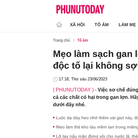
XÃ HỘI
TỔ ẤM
LÀM MẸ
Trang chủ
Tổ ấm
Mẹo làm sạch gan l
độc tố lại không sợ
17:18, Thứ sáu 23/06/2023
( PHUNUTODAY )
-
Việc sơ chế đúng
cả các chất có hại trong gan lợn. 
dưới đây nhé.
Luộc dạ dày heo nhớ thêm vài giọt này, đ
Mẹo làm thịt kho tàu mềm tan trong miệng
Lỡ tay nấu mặn đừng vội cho nước lã, thê