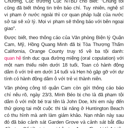
Chương, Cục trưởng Cục NTBD cho biết: "Chúng tôi
cũng đã biết thông tin trên báo chí. Tuy nhiên, nghệ sĩ
vi phạm ở nước ngoài thì cơ quan pháp luật của nước
sở tại sẽ xử lý. Mọi vi phạm sẽ thông báo với bên ngoại
giao".
Được biết, theo thông cáo của Văn phòng Biện lý Quận
Cam, Mỹ, Hồng Quang Minh đã bị Tòa Thượng Thẩm
California, Orange County truy tố về ba tội danh:
quan hệ
tình dục qua đường miệng (oral copulation) với
một nam thiếu niên dưới 18 tuổi, Toan có hành động
dâm ô với trẻ em dưới 14 tuổi và Hẹn hò gặp gỡ với dự
tính có hành động dâm ô với trẻ vị thành niên.
Văn phòng công tố quận Cam còn gửi thông cáo báo
chí nêu rõ, ngày 23/3, Minh Béo bị cho là đã phạm tội
dâm ô với một bé trai tên là John Doe, khi em này đến
thử giọng tại một cuộc thi tài năng ở Huntington Beach
có thu hình mà anh làm giám khảo. Nạn nhân này sau
đó đã báo cảnh sát Garden Grove và cảnh sát bắt đầu