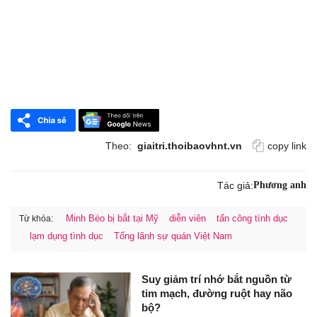
Theo:
giaitri.thoibaovhnt.vn
copy link
Tác giả:
Phương anh
Minh Béo bị bắt tại Mỹ
diễn viên
tấn công tình dục
Từ khóa:
lạm dụng tình dục
Tổng lãnh sự quán Việt Nam
Suy giảm trí nhớ bắt nguồn từ
tim mạch, đường ruột hay não
bộ?