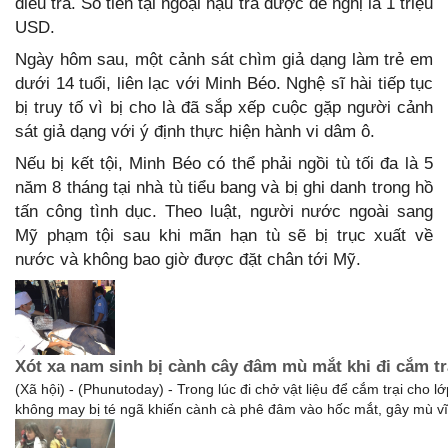
điều tra. Số tiền tại ngoại hậu tra được đề nghị là 1 triệu
USD.
Ngày hôm sau, một cảnh sát chìm giả dạng làm trẻ em
dưới 14 tuổi, liên lạc với Minh Béo. Nghệ sĩ hài tiếp tục
bị truy tố vì bị cho là đã sắp xếp cuộc gặp người cảnh
sát giả dạng với ý định thực hiện hành vi dâm ô.
Nếu bị kết tội, Minh Béo có thể phải ngồi tù tối đa là 5
năm 8 tháng tại nhà tù tiểu bang và bị ghi danh trong hồ
tấn công tình dục. Theo luật, người nước ngoài sang
Mỹ phạm tội sau khi mãn hạn tù sẽ bị trục xuất về
nước và không bao giờ được đặt chân tới Mỹ.
Xót xa nam sinh bị cành cây đâm mù mắt khi đi cắm tra
(Xã hội) - (Phunutoday) - Trong lúc đi chở vật liệu để cắm trại cho l
không may bị té ngã khiến cành cà phê đâm vào hốc mắt, gây mù vĩ