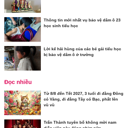
Thông tin mới nhất vụ bảo vệ dâm ô 23
học sinh tiểu học
Lời kể hãi hùng của các bé gái tiểu học
bị bảo vệ dâm ô ở trường
Đọc nhiều
Từ 8/8 đến Tết 2027, 3 tuổi đi đằng Đông
có Vàng, đi đằng Tây có Bạc, phất lên
vù vù
Trấn Thành tuyên bố không mời nam