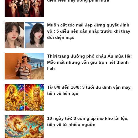
diễn viên này đóng phim nữa
Muốn cắt tóc mái đẹp đừng quyết định
vội: 5 điều nên cân nhắc trước khi thay
đổi diện mạo
Thời trang đường phố châu Âu mùa Hè:
Mặc mát nhưng vẫn giữ trọn nét thanh
lịch
Từ 8/8 đến 16/8: 3 tuổi đu đỉnh vận may,
tiền về liên tục
10 ngày tới: 3 con giáp mở kho tài lộc,
tiền về từ nhiều nguồn