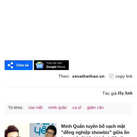
Theo:
xevathethao.vn
copy link
Tác giả:
Hạ Anh
sao việt
minh quân
ca sĩ
giảm cân
Từ khóa:
Minh Quân tuyên bố cạch mặt
"đồng nghiệp showbiz" giữa ồn