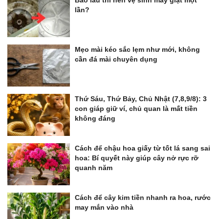
Bao lâu thì nên vệ sinh máy giặt một
lần?
Mẹo mài kéo sắc lẹm như mới, không
cần đá mài chuyên dụng
Thứ Sáu, Thứ Bảy, Chủ Nhật (7,8,9/8): 3
con giáp giữ ví, chủ quan là mất tiền
không đáng
Cách để chậu hoa giấy từ tốt lá sang sai
hoa: Bí quyết này giúp cây nở rực rỡ
quanh năm
Cách để cây kim tiền nhanh ra hoa, rước
may mắn vào nhà