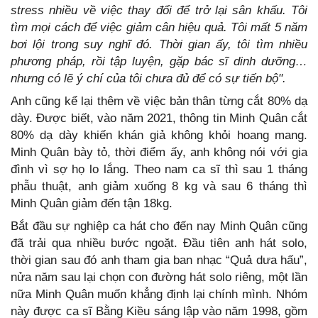
stress nhiều về việc thay đổi để trở lại sân khấu. Tôi
tìm mọi cách để việc giảm cân hiệu quả. Tôi mất 5 năm
bơi lội trong suy nghĩ đó. Thời gian ấy, tôi tìm nhiều
phương pháp, rồi tập luyện, gặp bác sĩ dinh dưỡng…
nhưng có lẽ ý chí của tôi chưa đủ để có sự tiến bộ".
Anh cũng kể lại thêm về việc bản thân từng cắt 80% dạ
dày. Được biết, vào năm 2021, thông tin Minh Quân cắt
80% dạ dày khiến khán giả không khỏi hoang mang.
Minh Quân bày tỏ, thời điểm ấy, anh không nói với gia
đình vì sợ họ lo lắng. Theo nam ca sĩ thì sau 1 tháng
phẫu thuật, anh giảm xuống 8 kg và sau 6 tháng thì
Minh Quân giảm đến tận 18kg.
Bắt đầu sự nghiệp ca hát cho đến nay Minh Quân cũng
đã trải qua nhiều bước ngoặt. Đầu tiên anh hát solo,
thời gian sau đó anh tham gia ban nhạc “Quả dưa hấu”,
nửa năm sau lại chọn con đường hát solo riêng, một lần
nữa Minh Quân muốn khẳng định lại chính mình. Nhóm
này được ca sĩ Bằng Kiều sáng lập vào năm 1998, gồm