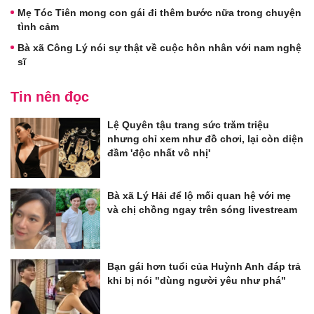
Mẹ Tóc Tiên mong con gái đi thêm bước nữa trong chuyện
tình cảm
Bà xã Công Lý nói sự thật về cuộc hôn nhân với nam nghệ
sĩ
Tin nên đọc
Lệ Quyên tậu trang sức trăm triệu
nhưng chỉ xem như đồ chơi, lại còn diện
đầm 'độc nhất vô nhị'
Bà xã Lý Hải để lộ mối quan hệ với mẹ
và chị chồng ngay trên sóng livestream
Bạn gái hơn tuổi của Huỳnh Anh đáp trả
khi bị nói "dùng người yêu như phá"