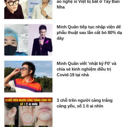
ào nghệ sĩ Việt bị bắt ở Tây Ban
Nha
Minh Quân tiếp tục nhập viện để
phẫu thuật sau lần cắt bỏ 80% dạ
dày
Minh Quân viết 'nhật ký F0' và
chia sẻ kinh nghiệm điều trị
Covid-19 tại nhà
3 chỗ trên người càng trắng
càng yếu, số 1 ít ai nhìn