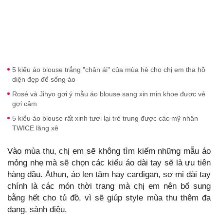
5 kiểu áo blouse trắng "chân ái" của mùa hè cho chị em tha hồ
diện đẹp để sống ảo
Rosé và Jihyo gơi ý mẫu áo blouse sang xịn mịn khoe được vẻ
gợi cảm
5 kiểu áo blouse rất xinh tươi lại trẻ trung được các mỹ nhân
TWICE lăng xê
Vào mùa thu, chị em sẽ không tìm kiếm những mẫu áo
mỏng nhẹ mà sẽ chọn các kiểu áo dài tay sẽ là ưu tiên
hàng đầu. Áthun, áo len tăm hay cardigan, sơ mi dài tay
chính là các món thời trang mà chị em nên bổ sung
bằng hết cho tủ đồ, vì sẽ giúp style mùa thu thêm đa
dạng, sành điệu.