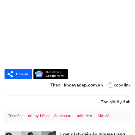
Theo:
khoevadep.com.vn
copy link
Tác giả:
Hạ Anh
áo tay bồng
áo blouse
mặc đẹp
Mix đồ
Từ khóa:
Loạt cách diện áo blouse trắng