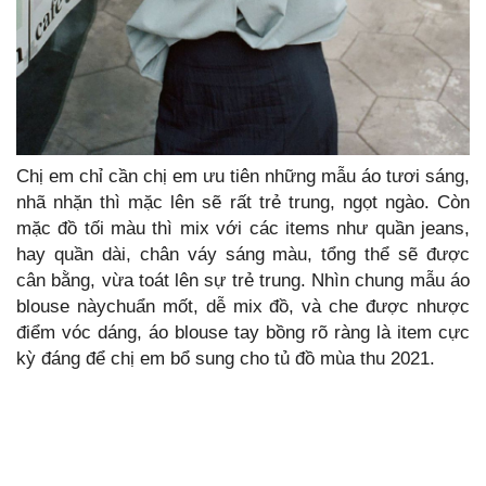
Chị em chỉ cần chị em ưu tiên những mẫu áo tươi sáng,
nhã nhặn thì mặc lên sẽ rất trẻ trung, ngọt ngào. Còn
mặc đồ tối màu thì mix với các items như quần jeans,
hay quần dài, chân váy sáng màu, tổng thể sẽ được
cân bằng, vừa toát lên sự trẻ trung. Nhìn chung mẫu áo
blouse nàychuẩn mốt, dễ mix đồ, và che được nhược
điểm vóc dáng, áo blouse tay bồng rõ ràng là item cực
kỳ đáng để chị em bổ sung cho tủ đồ mùa thu 2021.