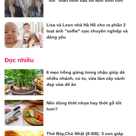
"full" thân hình sau tin đồn sinh con
Lisa và Leon nhà Hà Hồ cho ra phần 2
loạt ảnh "selfie" cực chuyên nghiệp và
đáng yêu
Đọc nhiều
6 mẹo trồng gừng trong chậu giúp đẻ
nhiều nhánh, củ to, vừa làm cây cảnh
đẹp vừa để ăn
Nên dùng thớt nhựa hay thớt gỗ tốt
hơn?
Thứ Bảy,Chủ Nhật (8-9/8): 3 con giáp