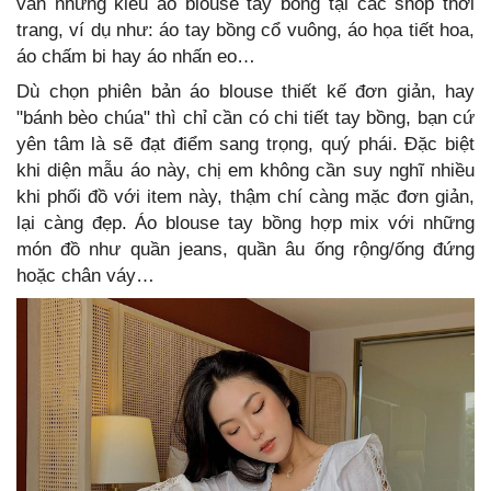
vàn những kiểu áo blouse tay bồng tại các shop thời
trang, ví dụ như: áo tay bồng cổ vuông, áo họa tiết hoa,
áo chấm bi hay áo nhấn eo…
Dù chọn phiên bản áo blouse thiết kế đơn giản, hay
"bánh bèo chúa" thì chỉ cần có chi tiết tay bồng, bạn cứ
yên tâm là sẽ đạt điểm sang trọng, quý phái. Đặc biệt
khi diện mẫu áo này, chị em không cần suy nghĩ nhiều
khi phối đồ với item này, thậm chí càng mặc đơn giản,
lại càng đẹp. Áo blouse tay bồng hợp mix với những
món đồ như quần jeans, quần âu ống rộng/ống đứng
hoặc chân váy…