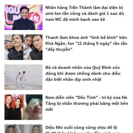
Nhãn hàng Trấn Thành làm đại diện bị
anti-fan tấn công và đánh giá 1 sao dù
nam MC đã minh bạch sao kê
Thanh Sơn khoe ảnh "tình bể bình" bên
Khả Ngân, fan "11 tháng 5 ngày" rần rần
"đẩy thuyền"
Bà xã doanh nhân của Quý Bình xúc
động khi được chồng dành cho điều
đặc biệt nhân dịp sinh nhật
Nam diễn viên "Dốc Tình" - tri kỷ của Hà
Tăng bị chấn thương phải băng một bên
mắt
Diệu Nhi cuối cùng cũng chịu để lộ