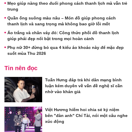
Mẹo giúp nàng theo đuổi phong cách thanh lịch mà vẫn trẻ
trung
Quần ống suông màu nâu – Món đồ giúp phong cách
thanh lịch và sang trọng mà không bao giờ lỗi mốt
Áo trắng và chân váy đỏ: Công thức phối đồ thanh lịch
giúp phái đẹp nổi bật trong mọi hoàn cảnh
Phụ nữ 30+ đừng bỏ qua 4 kiểu áo khoác này để mặc đẹp
suốt mùa Thu 2026
Tin nên đọc
Tuấn Hưng đáp trả khi dân mạng bình
luận kém duyên về vấn đề nghệ sĩ cần
nhờ vào khán giả
Việt Hương hiếm hoi chia sẻ kỷ niệm
bên "đàn anh" Chí Tài, nói một câu nghe
xúc động