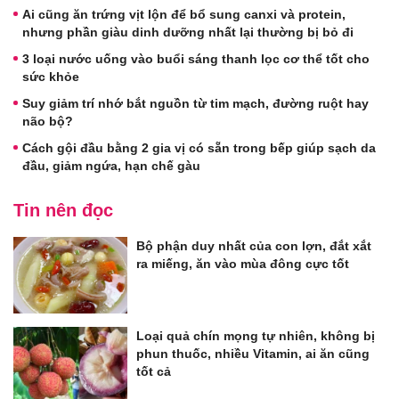
Ai cũng ăn trứng vịt lộn để bổ sung canxi và protein,
nhưng phần giàu dinh dưỡng nhất lại thường bị bỏ đi
3 loại nước uống vào buổi sáng thanh lọc cơ thể tốt cho
sức khỏe
Suy giảm trí nhớ bắt nguồn từ tim mạch, đường ruột hay
não bộ?
Cách gội đầu bằng 2 gia vị có sẵn trong bếp giúp sạch da
đầu, giảm ngứa, hạn chế gàu
Tin nên đọc
Bộ phận duy nhất của con lợn, đắt xắt
ra miếng, ăn vào mùa đông cực tốt
Loại quả chín mọng tự nhiên, không bị
phun thuốc, nhiều Vitamin, ai ăn cũng
tốt cả