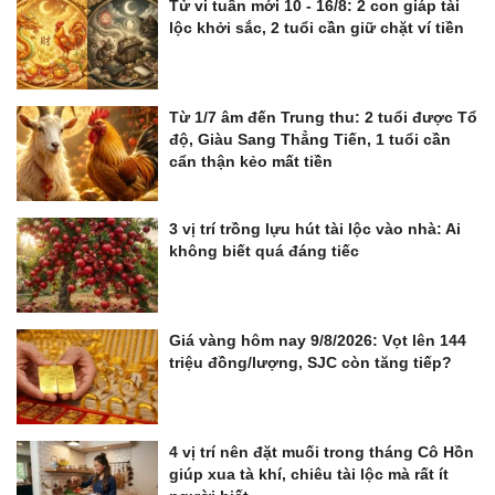
Tử vi tuần mới 10 - 16/8: 2 con giáp tài
lộc khởi sắc, 2 tuổi cần giữ chặt ví tiền
Từ 1/7 âm đến Trung thu: 2 tuổi được Tổ
độ, Giàu Sang Thẳng Tiến, 1 tuổi cần
cẩn thận kẻo mất tiền
3 vị trí trồng lựu hút tài lộc vào nhà: Ai
không biết quá đáng tiếc
Giá vàng hôm nay 9/8/2026: Vọt lên 144
triệu đồng/lượng, SJC còn tăng tiếp?
4 vị trí nên đặt muối trong tháng Cô Hồn
giúp xua tà khí, chiêu tài lộc mà rất ít