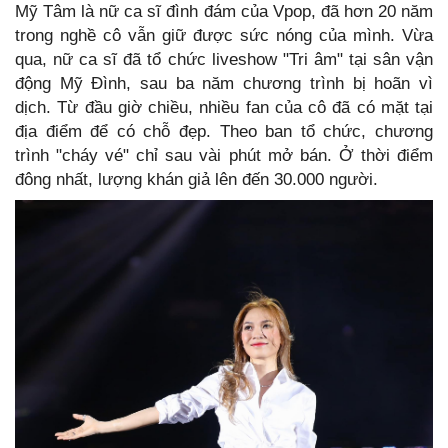
Mỹ Tâm là nữ ca sĩ đình đám của Vpop, đã hơn 20 năm
trong nghề cô vẫn giữ được sức nóng của mình. Vừa
qua, nữ ca sĩ đã tổ chức liveshow "Tri âm" tại sân vận
động Mỹ Đình, sau ba năm chương trình bị hoãn vì
dịch. Từ đầu giờ chiều, nhiều fan của cô đã có mặt tại
địa điểm để có chỗ đẹp. Theo ban tổ chức, chương
trình "cháy vé" chỉ sau vài phút mở bán. Ở thời điểm
đông nhất, lượng khán giả lên đến 30.000 người.