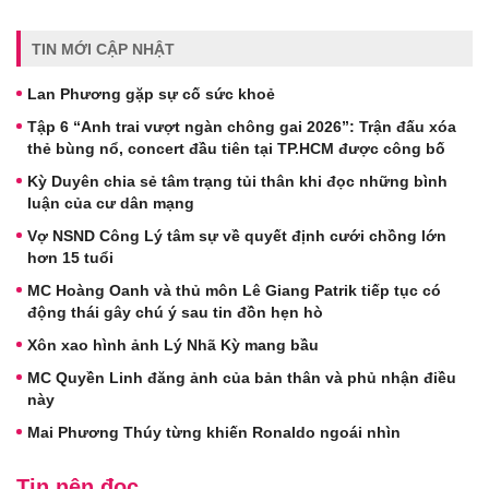
TIN MỚI CẬP NHẬT
Lan Phương gặp sự cố sức khoẻ
Tập 6 “Anh trai vượt ngàn chông gai 2026”: Trận đấu xóa
thẻ bùng nổ, concert đầu tiên tại TP.HCM được công bố
Kỳ Duyên chia sẻ tâm trạng tủi thân khi đọc những bình
luận của cư dân mạng
Vợ NSND Công Lý tâm sự về quyết định cưới chồng lớn
hơn 15 tuổi
MC Hoàng Oanh và thủ môn Lê Giang Patrik tiếp tục có
động thái gây chú ý sau tin đồn hẹn hò
Xôn xao hình ảnh Lý Nhã Kỳ mang bầu
MC Quyền Linh đăng ảnh của bản thân và phủ nhận điều
này
Mai Phương Thúy từng khiến Ronaldo ngoái nhìn
Tin nên đọc