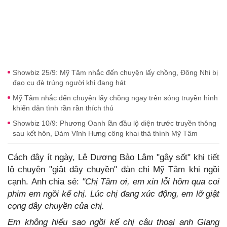
Showbiz 25/9: Mỹ Tâm nhắc đến chuyện lấy chồng, Đông Nhi bị
đạo cụ đè trúng người khi đang hát
Mỹ Tâm nhắc đến chuyện lấy chồng ngay trên sóng truyền hình
khiến dân tình rần rần thích thú
Showbiz 10/9: Phương Oanh lần đầu lộ diện trước truyền thông
sau kết hôn, Đàm Vĩnh Hưng công khai thả thính Mỹ Tâm
Cách đây ít ngày, Lê Dương Bảo Lâm "gây sốt" khi tiết
lộ chuyện "giật dây chuyền" đàn chị Mỹ Tâm khi ngồi
cạnh. Anh chia sẻ:
"Chị Tâm ơi, em xin lỗi hôm qua coi
phim em ngồi kế chị. Lúc chị đang xúc động, em lỡ giật
cọng dây chuyền của chị.
Em không hiểu sao ngồi kế chị câu thoại anh Giang