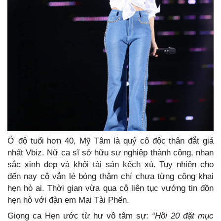
Ở độ tuổi hơn 40, Mỹ Tâm là quý cô độc thân đắt giá
nhất Vbiz. Nữ ca sĩ sở hữu sự nghiệp thành công, nhan
sắc xinh đẹp và khối tài sản kếch xù. Tuy nhiên cho
đến nay cô vẫn lẻ bóng thậm chí chưa từng công khai
hẹn hò ai. Thời gian vừa qua cô liên tục vướng tin đồn
hẹn hò với đàn em Mai Tài Phến.
Giọng ca Hẹn ước từ hư vô tâm sự:
“Hồi 20 đặt mục