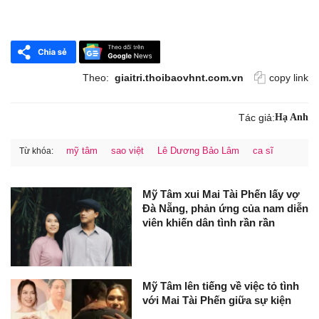
Theo:
giaitri.thoibaovhnt.com.vn
copy link
Tác giả:
Hạ Anh
mỹ tâm
sao việt
Lê Dương Bảo Lâm
ca sĩ
Từ khóa:
Mỹ Tâm xui Mai Tài Phến lấy vợ
Đà Nẵng, phản ứng của nam diễn
viên khiến dân tình rần rần
Mỹ Tâm lên tiếng về việc tỏ tình
với Mai Tài Phến giữa sự kiện