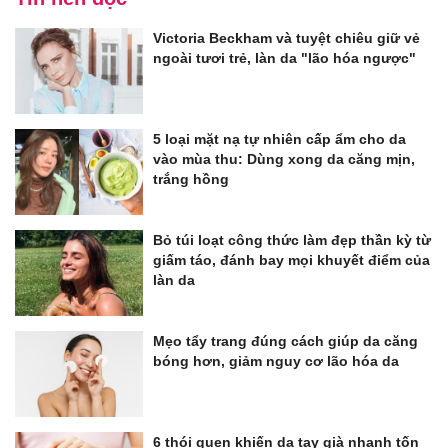
Victoria Beckham và tuyệt chiêu giữ vẻ
ngoài tươi trẻ, làn da "lão hóa ngược"
5 loại mặt nạ tự nhiên cấp ẩm cho da
vào mùa thu: Dùng xong da căng mịn,
trắng hồng
Bỏ túi loạt công thức làm đẹp thần kỳ từ
giấm táo, đánh bay mọi khuyết điểm của
làn da
Mẹo tẩy trang đúng cách giúp da căng
bóng hơn, giảm nguy cơ lão hóa da
6 thói quen khiến da tay già nhanh tốn