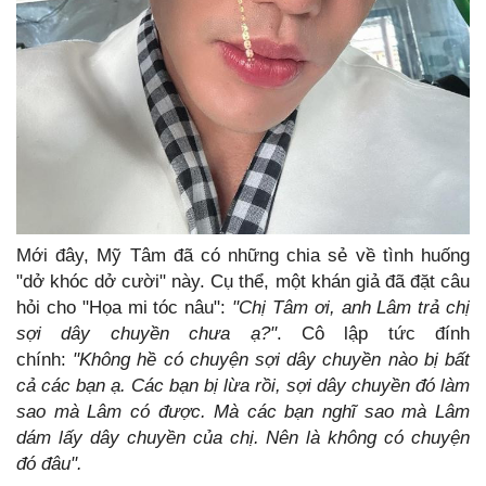
Mới đây, Mỹ Tâm đã có những chia sẻ về tình huống
"dở khóc dở cười" này. Cụ thể, một khán giả đã đặt câu
hỏi cho "Họa mi tóc nâu":
"Chị Tâm ơi, anh Lâm trả chị
sợi dây chuyền chưa ạ?"
. Cô lập tức đính
chính:
"Không hề có chuyện sợi dây chuyền nào bị bất
cả các bạn ạ. Các bạn bị lừa rồi, sợi dây chuyền đó làm
sao mà Lâm có được. Mà các bạn nghĩ sao mà Lâm
dám lấy dây chuyền của chị. Nên là không có chuyện
đó đâu".