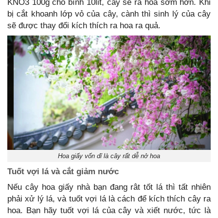
KNO3 100g cho bình 10lit, cây sẽ ra hoa sớm hơn. Khi
bị cắt khoanh lớp vỏ của cây, cành thì sinh lý của cây
sẽ được thay đổi kích thích ra hoa ra quả.
Hoa giấy vốn dĩ là cây rất dễ nở hoa
Tuốt vợi lá và cắt giảm nước
Nếu cây hoa giấy nhà bạn đang rât tốt lá thì tất nhiên
phải xử lý lá, và tuốt vợi lá là cách để kích thích cây ra
hoa. Bạn hãy tuốt vợi lá của cây và xiết nước, tức là