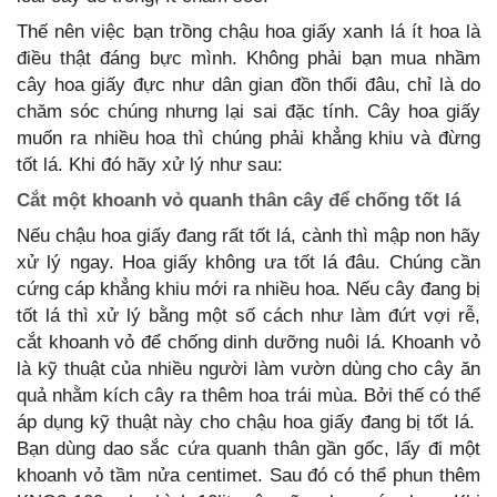
Thế nên việc bạn trồng chậu hoa giấy xanh lá ít hoa là
điều thật đáng bực mình. Không phải bạn mua nhầm
cây hoa giấy đực như dân gian đồn thổi đâu, chỉ là do
chăm sóc chúng nhưng lại sai đặc tính. Cây hoa giấy
muốn ra nhiều hoa thì chúng phải khẳng khiu và đừng
tốt lá. Khi đó hãy xử lý như sau:
Cắt một khoanh vỏ quanh thân cây để chống tốt lá
Nếu chậu hoa giấy đang rất tốt lá, cành thì mập non hãy
xử lý ngay. Hoa giấy không ưa tốt lá đâu. Chúng cần
cứng cáp khẳng khiu mới ra nhiều hoa. Nếu cây đang bị
tốt lá thì xử lý bằng một số cách như làm đứt vợi rễ,
cắt khoanh vỏ để chống dinh dưỡng nuôi lá. Khoanh vỏ
là kỹ thuật của nhiều người làm vườn dùng cho cây ăn
quả nhằm kích cây ra thêm hoa trái mùa. Bởi thế có thể
áp dụng kỹ thuật này cho chậu hoa giấy đang bị tốt lá.
Bạn dùng dao sắc cứa quanh thân gần gốc, lấy đi một
khoanh vỏ tầm nửa centimet. Sau đó có thể phun thêm