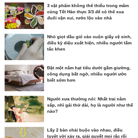
3 vật phẩm không thể thiếu trong mâm
cúng Tết Hàn thực 3/3 để có thể xua
đuổi vận xui, rước lộc vào nhà
Nhỏ giọt dầu gió vào cuộn giấy vệ sinh,
điều kỳ diệu xuất hiện, nhiều người tấm
tắc khen
Đặt một nắm hạt tiêu dưới gầm giường,
công dụng bất ngờ, nhiều người ước
biết sớm hơn
Người xưa thường nói: Nhất trai nằm
sắp, nhì gái thở dài, họ là người như thế
nào?
Lấy 2 bàn chải buộc vào nhau, điều
tuyệt vời xảy ra, giải quyết mọi rắc rối