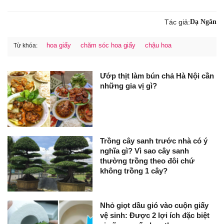
Tác giả:
Dạ Ngân
hoa giấy
chăm sóc hoa giấy
chậu hoa
Từ khóa:
Ướp thịt làm bún chả Hà Nội cần
những gia vị gì?
Trồng cây sanh trước nhà có ý
nghĩa gì? Vì sao cây sanh
thường trồng theo đôi chứ
không trồng 1 cây?
Nhỏ giọt dầu gió vào cuộn giấy
vệ sinh: Được 2 lợi ích đặc biệt