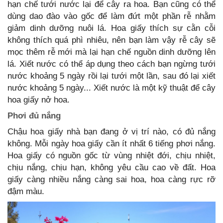
hạn chế tưới nước lại để cây ra hoa. Bạn cũng có thể
dùng dao đào vào gốc để làm đứt một phần rễ nhằm
giảm dinh dưỡng nuôi lá. Hoa giấy thích sự cằn cỗi
không thích quá phì nhiêu, nên bạn làm vậy rễ cây sẽ
mọc thêm rễ mới mà lại hạn chế nguồn dinh dưỡng lên
lá. Xiết nước có thể áp dụng theo cách bạn ngừng tưới
nước khoảng 5 ngày rồi lại tưới một lần, sau đó lại xiết
nước khoảng 5 ngày... Xiết nước là một kỹ thuật để cây
hoa giấy nở hoa.
Phơi đủ nắng
Chậu hoa giấy nhà bạn đang ở vị trí nào, có đủ nắng
không. Mỗi ngày hoa giấy cần ít nhất 6 tiếng phơi nắng.
Hoa giấy có nguồn gốc từ vùng nhiệt đới, chịu nhiệt,
chịu nắng, chịu hạn, không yêu cầu cao về đất. Hoa
giấy càng nhiều nắng càng sai hoa, hoa càng rực rỡ
đậm màu.