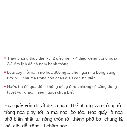
Thầy phong thuỷ dặn kỹ: 2 điều nên - 4 điều kiêng trong ngày
3/3 Âm lịch để cả năm hanh thông
Loại cây mỗi năm nở hoa 300 ngày cho ngôi nhà bừng sáng
tươi vui, cha mẹ trồng con cháu giàu có vinh hiển
Nước trà để qua đêm không uống được nhưng có công dụng
tuyệt vời khác, nhiều người chưa biết
Hoa giấy vốn dĩ rất dễ ra hoa. Thế nhưng vẫn có người
trồng hoa giấy tốt lá mà hoa lèo tèo. Hoa giấy là hoa
phổ biến nhất từ nông thôn tới thành phố bởi chúng là
loài cây dễ trồng, ít chăm sóc.