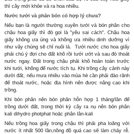
thì cây mới khỏe và ra hoa nhiều.
Nước tưới và phân bón có hợp lý chưa?
Nếu bạn là người thường xuyên tưới và bón phân cho
chậu hoa giấy thì đó gọi là "yêu sai cách". Chậu hoa
giấy không ưa úng và không ưa nhiều dinh dưỡng vì
như vậy chúng sẽ chỉ nuôi lá. Tưới nước cho hoa giấy
phải chú ý đợi cho đất khô rồi tưới ướt và sau đó thoát
nước ngay. Đất trong chậu phải khô hoàn toàn trước
khi tưới, không để nước tích tụ. Khi trồng cây cảnh này
dưới đất, nếu mưa nhiều vào mùa hè cần phải đào rãnh
để thoát nước, hoặc địa hình nên được nâng cao khi
trồng.
Khi bón phân nên bón phân hỗn hợp 1 tháng/lần để
trồng dưới đất, trong thời kỳ cây ra nụ nên bón phân
kali dihydro photphat hoặc phân lân-kali
Nếu trồng hoa giấy trong chậu thì phải pha loãng với
nước ít nhất 500 lần,nồng độ quá cao sẽ làm cháy rễ.