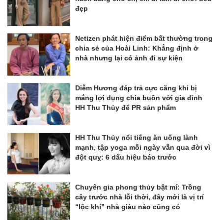
đẹp
Netizen phát hiện điểm bất thường trong
chia sẻ của Hoài Linh: Khẳng định ở
nhà nhưng lại có ảnh đi sự kiện
Diễm Hương đáp trả cực căng khi bị
mắng lợi dụng chia buồn với gia đình
HH Thu Thủy để PR sản phẩm
HH Thu Thủy nổi tiếng ăn uống lành
mạnh, tập yoga mỗi ngày vẫn qua đời vì
đột quỵ: 6 dấu hiệu báo trước
Chuyên gia phong thủy bật mí: Trồng
cây trước nhà lỗi thời, đây mới là vị trí
“lộc khí” nhà giàu nào cũng có