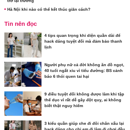
trở lại trường
Hà Nội khi nào có thể kết thúc giãn cách?
Tin nên đọc
4 tips quan trọng khi diện quần dài để
hack dáng tuyệt đối mà đảm bảo thanh
lịch
Người phụ nữ cả đời không ăn đồ ngọt,
40 tuổi ngất xỉu vì tiểu đường: BS cảnh
báo 6 thói quen tai hại
9 điều tuyệt đối không được làm khi tập
thể dục vì rất dễ gây đột quỵ, ai không
biết thật nguy hiểm
3 kiểu quần giúp che đi đôi chân xấu lại
hack dáng cho chị em đi làm đi chơi đều