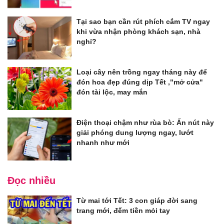
Tại sao bạn cần rút phích cắm TV ngay
khi vừa nhận phòng khách sạn, nhà
nghỉ?
Loại cây nên trồng ngay tháng này để
đón hoa đẹp đúng dịp Tết ,"mở cửa"
đón tài lộc, may mắn
Điện thoại chậm như rùa bò: Ấn nút này
giải phóng dung lượng ngay, lướt
nhanh như mới
Đọc nhiều
Từ mai tới Tết: 3 con giáp đời sang
trang mới, đếm tiền mỏi tay