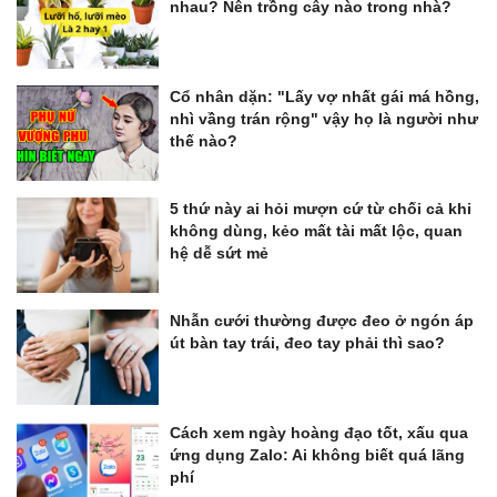
nhau? Nên trồng cây nào trong nhà?
Cổ nhân dặn: "Lấy vợ nhất gái má hồng,
nhì vầng trán rộng" vậy họ là người như
thế nào?
5 thứ này ai hỏi mượn cứ từ chối cả khi
không dùng, kẻo mất tài mất lộc, quan
hệ dễ sứt mẻ
Nhẫn cưới thường được đeo ở ngón áp
út bàn tay trái, đeo tay phải thì sao?
Cách xem ngày hoàng đạo tốt, xấu qua
ứng dụng Zalo: Ai không biết quá lãng
phí