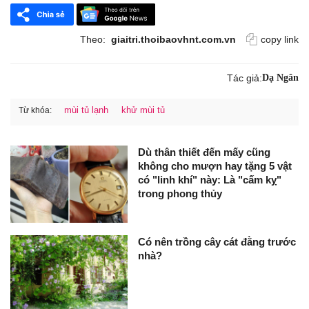
Theo:
giaitri.thoibaovhnt.com.vn
copy link
Tác giả:
Dạ Ngân
mùi tủ lạnh
khử mùi tủ
Từ khóa:
Dù thân thiết đến mấy cũng
không cho mượn hay tặng 5 vật
có "linh khí" này: Là "cấm kỵ"
trong phong thủy
Có nên trồng cây cát đằng trước
nhà?