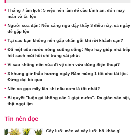
Tháng 7 âm lịch: 5 việc nên làm để cầu bình an, đón may
mắn và tài lộc
Người xưa dặn: Nếu sáng ngủ dậy thấy 3 điều này, cả ngày
dễ gặp lộc
Tại sao bạn không nên gấp chăn gối khi rời khách sạn?
Đổ một cốc nước nóng xuống cống: Mẹo hay giúp nhà bếp
hết sạch mùi hôi chỉ trong vài phút
Vì sao không nên vừa đi vệ sinh vừa dùng điện thoại?
3 khung giờ thắp hương ngày Rằm mùng 1 tốt cho tài lộc:
Đừng dại bỏ qua
Nên vo gạo mấy lần khi nấu cơm là tốt nhất?
Bí quyết "luộc gà không cần 1 giọt nước": Da giòn sần sật,
thịt ngọt lịm
Tin nên đọc
Cây lưỡi mèo và cây lưỡi hổ khác gì