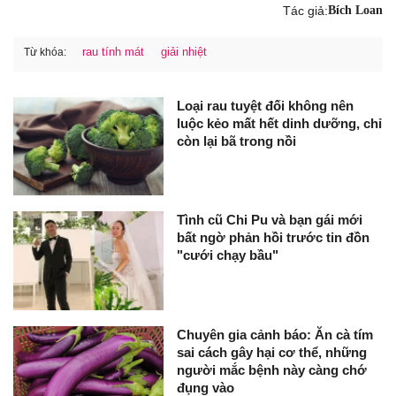
Tác giả:
Bích Loan
rau tính mát
giải nhiệt
Từ khóa:
Loại rau tuyệt đối không nên
luộc kẻo mất hết dinh dưỡng, chỉ
còn lại bã trong nồi
Tình cũ Chi Pu và bạn gái mới
bất ngờ phản hồi trước tin đồn
"cưới chạy bầu"
Chuyên gia cảnh báo: Ăn cà tím
sai cách gây hại cơ thể, những
người mắc bệnh này càng chớ
đụng vào