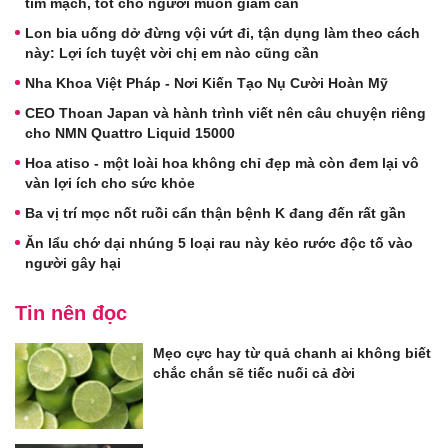
tim mạch, tốt cho người muốn giảm cân
Lon bia uống dở đừng vội vứt đi, tận dụng làm theo cách
này: Lợi ích tuyệt vời chị em nào cũng cần
Nha Khoa Việt Pháp - Nơi Kiến Tạo Nụ Cười Hoàn Mỹ
CEO Thoan Japan và hành trình viết nên câu chuyện riêng
cho NMN Quattro Liquid 15000
Hoa atiso - một loài hoa không chỉ đẹp mà còn đem lại vô
vàn lợi ích cho sức khỏe
Ba vị trí mọc nốt ruồi cẩn thận bệnh K đang đến rất gần
Ăn lẩu chớ dại nhúng 5 loại rau này kẻo rước độc tố vào
người gây hại
Tin nên đọc
Mẹo cực hay từ quả chanh ai không biết
chắc chắn sẽ tiếc nuối cả đời