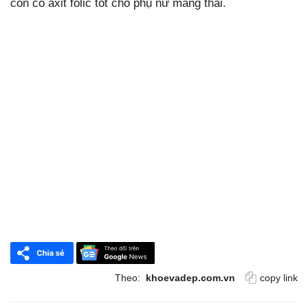
còn có axit folic tốt cho phụ nữ mang thai.
Theo:
khoevadep.com.vn
copy link