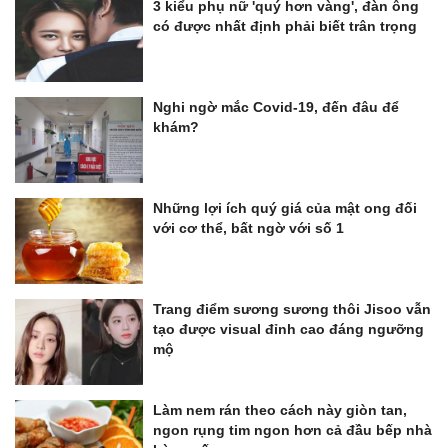
3 kiểu phụ nữ 'quý hơn vàng', đàn ông
có được nhất định phải biết trân trọng
Nghi ngờ mắc Covid-19, đến đâu để
khám?
Những lợi ích quý giá của mật ong đối
với cơ thể, bất ngờ với số 1
Trang điểm sương sương thôi Jisoo vẫn
tạo được visual đỉnh cao đáng ngưỡng
mộ
Làm nem rán theo cách này giòn tan,
ngon rụng tim ngon hơn cả đầu bếp nhà