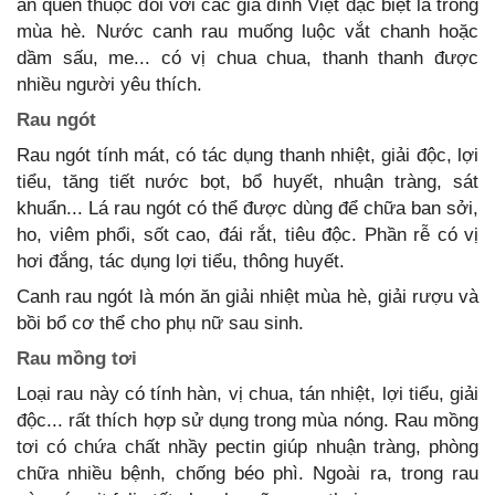
ăn quen thuộc đối với các gia đình Việt đặc biệt là trong
mùa hè. Nước canh rau muống luộc vắt chanh hoặc
dầm sấu, me... có vị chua chua, thanh thanh được
nhiều người yêu thích.
Rau ngót
Rau ngót tính mát, có tác dụng thanh nhiệt, giải độc, lợi
tiểu, tăng tiết nước bọt, bổ huyết, nhuận tràng, sát
khuẩn... Lá rau ngót có thể được dùng để chữa ban sởi,
ho, viêm phổi, sốt cao, đái rắt, tiêu độc. Phần rễ có vị
hơi đắng, tác dụng lợi tiểu, thông huyết.
Canh rau ngót là món ăn giải nhiệt mùa hè, giải rượu và
bồi bổ cơ thể cho phụ nữ sau sinh.
Rau mồng tơi
Loại rau này có tính hàn, vị chua, tán nhiệt, lợi tiểu, giải
độc... rất thích hợp sử dụng trong mùa nóng. Rau mồng
tơi có chứa chất nhầy pectin giúp nhuận tràng, phòng
chữa nhiều bệnh, chống béo phì. Ngoài ra, trong rau