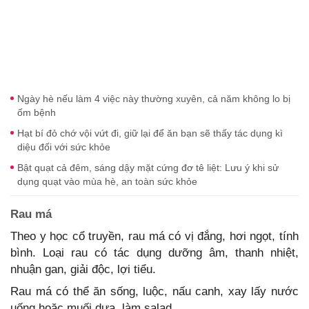
Ngày hè nếu làm 4 việc này thường xuyên, cả năm không lo bị
ốm bệnh
Hạt bí đỏ chớ vội vứt đi, giữ lại để ăn bạn sẽ thấy tác dụng kì
diệu đối với sức khỏe
Bật quạt cả đêm, sáng dậy mặt cứng đơ tê liệt: Lưu ý khi sử
dụng quạt vào mùa hè, an toàn sức khỏe
Rau má
Theo y học cổ truyền, rau má có vị đắng, hơi ngọt, tính
bình. Loại rau có tác dụng dưỡng âm, thanh nhiệt,
nhuận gan, giải độc, lợi tiểu.
Rau má có thể ăn sống, luộc, nấu canh, xay lấy nước
uống hoặc muối dưa, làm salad.