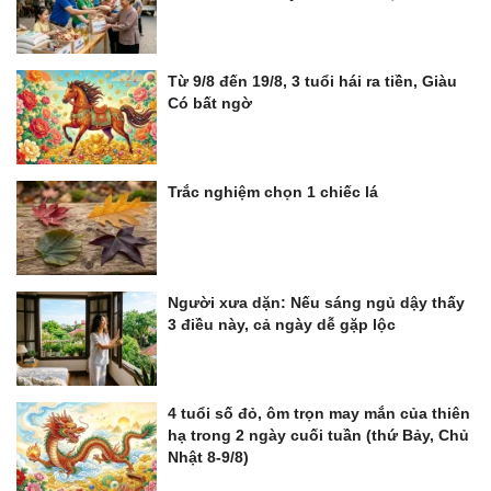
Từ 9/8 đến 19/8, 3 tuổi hái ra tiền, Giàu
Có bất ngờ
Trắc nghiệm chọn 1 chiếc lá
Người xưa dặn: Nếu sáng ngủ dậy thấy
3 điều này, cả ngày dễ gặp lộc
4 tuổi số đỏ, ôm trọn may mắn của thiên
hạ trong 2 ngày cuối tuần (thứ Bảy, Chủ
Nhật 8-9/8)