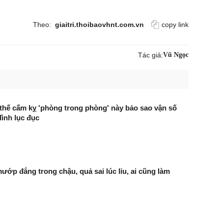
Theo:
giaitri.thoibaovhnt.com.vn
copy link
Tác giả:
Vũ Ngọc
hế cấm kỵ 'phòng trong phòng' này bảo sao vận số
đình lục đục
ướp đắng trong chậu, quả sai lúc lỉu, ai cũng làm