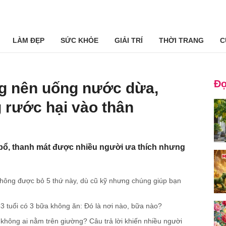
LÀM ĐẸP
SỨC KHỎE
GIẢI TRÍ
THỜI TRANG
C
Đọ
g nên uống nước dừa,
 rước hại vào thân
ổ, thanh mát được nhiều người ưa thích nhưng
 không được bỏ 5 thứ này, dù cũ kỹ nhưng chúng giúp bạn
 53 tuổi có 3 bữa không ăn: Đó là nơi nào, bữa nào?
không ai nằm trên giường? Câu trả lời khiến nhiều người