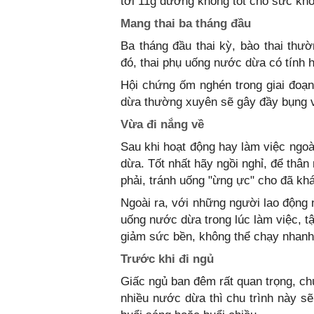
tới 11g đường không tốt cho sức kh
Mang thai ba tháng đầu
Ba tháng đầu thai kỳ, bào thai th
đó, thai phụ uống nước dừa có tính h
Hội chứng ốm nghén trong giai đoạn
dừa thường xuyên sẽ gây đầy bụng và
Vừa đi nắng về
Sau khi hoạt động hay làm việc ngoà
dừa. Tốt nhất hãy ngồi nghỉ, để thân 
phải, tránh uống "ừng ực" cho đã khá
Ngoài ra, với những người lao động
uống nước dừa trong lúc làm việc, tậ
giảm sức bền, không thể chạy nhan
Trước khi đi ngủ
Giấc ngủ ban đêm rất quan trọng, ch
nhiều nước dừa thì chu trình này sẽ 