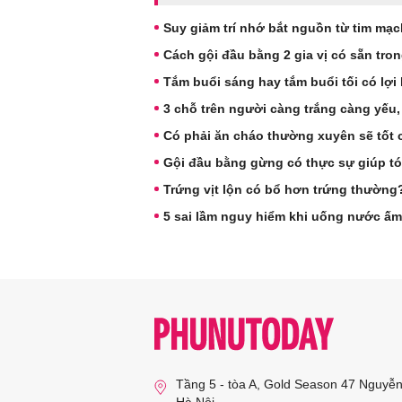
Suy giảm trí nhớ bắt nguồn từ tim mạ
Cách gội đầu bằng 2 gia vị có sẵn tro
Tắm buổi sáng hay tắm buổi tối có lợi
3 chỗ trên người càng trắng càng yếu, s
Có phải ăn cháo thường xuyên sẽ tốt 
Gội đầu bằng gừng có thực sự giúp t
Trứng vịt lộn có bổ hơn trứng thườn
5 sai lầm nguy hiểm khi uống nước ấm
Tầng 5 - tòa A, Gold Season 47 Nguyễ
Hà Nội