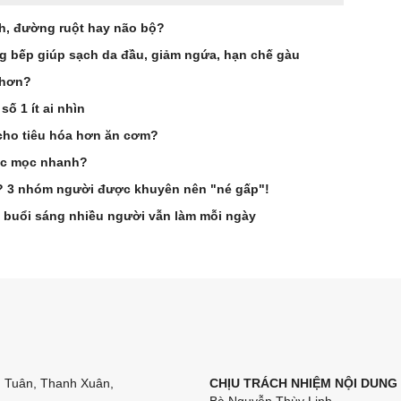
ch, đường ruột hay não bộ?
ng bếp giúp sạch da đầu, giảm ngứa, hạn chế gàu
 hơn?
ố 1 ít ai nhìn
cho tiêu hóa hơn ăn cơm?
óc mọc nhanh?
g? 3 nhóm người được khuyên nên "né gấp"!
 buổi sáng nhiều người vẫn làm mỗi ngày
n Tuân, Thanh Xuân,
CHỊU TRÁCH NHIỆM NỘI DUNG
Bà Nguyễn Thùy Linh