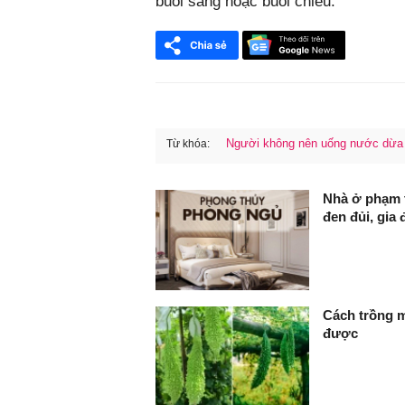
buổi sáng hoặc buổi chiều.
Người không nên uống nước dừa
Từ khóa:
FaceBook
Nhà ở phạm t
đen đủi, gia 
Cách trồng m
được