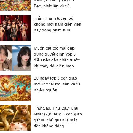
Vàng, đi đằng Tây có
Bạc, phất lên vù vù
Trấn Thành tuyên bố
không mời nam diễn viên
này đóng phim nữa
Muốn cắt tóc mái đẹp
đừng quyết định vội: 5
điều nên cân nhắc trước
khi thay đổi diện mạo
10 ngày tới: 3 con giáp
mở kho tài lộc, tiền về từ
nhiều nguồn
Thứ Sáu, Thứ Bảy, Chủ
Nhật (7,8,9/8): 3 con giáp
giữ ví, chủ quan là mất
tiền không đáng