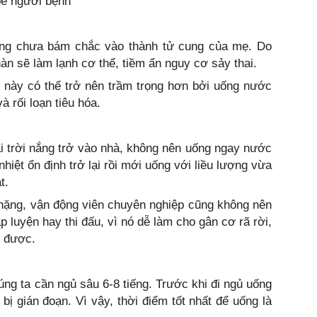
oẻ người bệnh
ường chưa bám chắc vào thành tử cung của mẹ. Do
àn sẽ làm lạnh cơ thể, tiềm ẩn nguy cơ sảy thai.
 này có thể trở nên trầm trọng hơn bởi uống nước
 rối loạn tiêu hóa.
i trời nắng trở vào nhà, không nên uống ngay nước
nhiệt ổn định trở lại rồi mới uống với liều lượng vừa
t.
 nặng, vận động viên chuyên nghiệp cũng không nên
p luyện hay thi đấu, vì nó dễ làm cho gân cơ rã rời,
h được.
úng ta cần ngủ sâu 6-8 tiếng. Trước khi đi ngủ uống
bị gián đoạn. Vì vậy, thời điểm tốt nhất để uống là