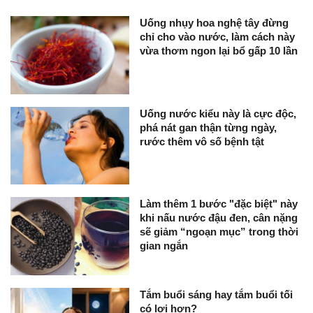
Uống nhụy hoa nghệ tây đừng
chỉ cho vào nước, làm cách này
vừa thơm ngon lại bổ gấp 10 lần
Uống nước kiểu này là cực độc,
phá nát gan thận từng ngày,
rước thêm vô số bệnh tật
Làm thêm 1 bước "đặc biệt" này
khi nấu nước đậu đen, cân nặng
sẽ giảm “ngoạn mục” trong thời
gian ngắn
Tắm buổi sáng hay tắm buổi tối
có lợi hơn?