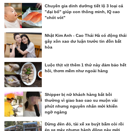
Chuyên gia dinh dưỡng tiết lộ 3 loại cá
"đại bổ" giúp con thông minh, IQ cao
"chót vót"
Nhật Kim Anh - Cao Thái Hà có động thái
gây xôn xao dư luận trước tin đồn bất
hòa
Luộc thịt vịt thêm 1 thứ này đảm bảo hết
hôi, thơm mềm như ngoài hàng
Shipper bị nữ khách hàng bắt bồi
thường vì giao bao cao su muộn vài
phút nhưng nguyên nhân mới khiến
ngỡ ngàng
Dừng đèn đỏ, tài xế xe buýt bấm còi rồi
ép xe máy nhưng hành động này mới