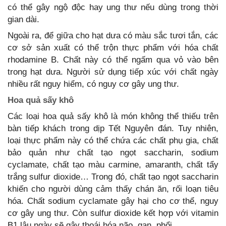
có thể gây ngộ độc hay ung thư nếu dùng trong thời
gian dài.
Ngoài ra, để giữa cho hạt dưa có màu sắc tươi tắn, các
cơ sở sản xuất có thể trộn thực phẩm với hóa chất
rhodamine B. Chất này có thể ngấm qua vỏ vào bên
trong hạt dưa. Người sử dụng tiếp xúc với chất ngày
nhiều rất nguy hiểm, có nguy cơ gây ung thư.
Hoa quả sấy khô
Các loại hoa quả sấy khô là món không thể thiếu trên
bàn tiếp khách trong dịp Tết Nguyên đán. Tuy nhiên,
loại thực phẩm này có thể chứa các chất phụ gia, chất
bảo quản như chất tạo ngọt saccharin, sodium
cyclamate, chất tạo màu carmine, amaranth, chất tẩy
trắng sulfur dioxide… Trong đó, chất tạo ngọt saccharin
khiến cho người dùng cảm thấy chán ăn, rối loạn tiêu
hóa. Chất sodium cyclamate gây hại cho cơ thể, nguy
cơ gây ung thư. Còn sulfur dioxide kết hợp với vitamin
B1 lâu ngày sẽ gây thoái hóa não, gan, phổi.