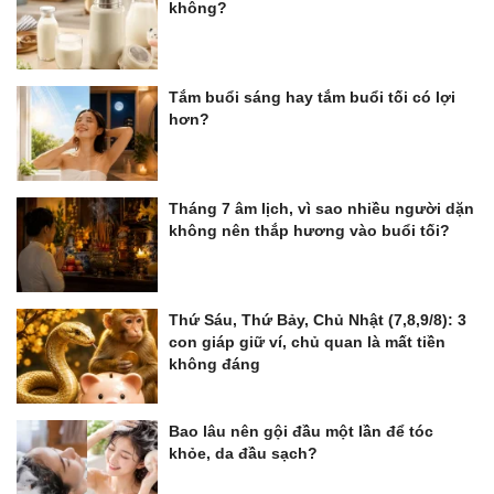
không?
Tắm buổi sáng hay tắm buổi tối có lợi
hơn?
Tháng 7 âm lịch, vì sao nhiều người dặn
không nên thắp hương vào buổi tối?
Thứ Sáu, Thứ Bảy, Chủ Nhật (7,8,9/8): 3
con giáp giữ ví, chủ quan là mất tiền
không đáng
Bao lâu nên gội đầu một lần để tóc
khỏe, da đầu sạch?