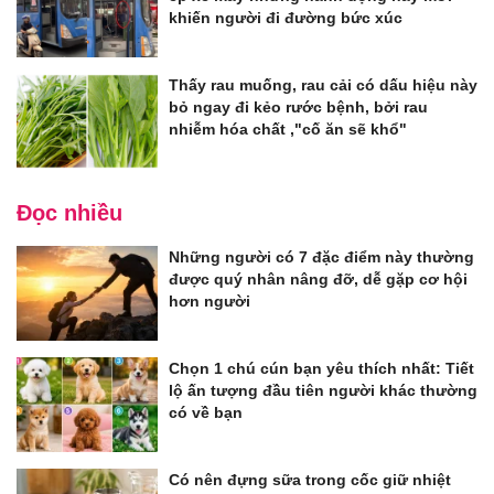
khiến người đi đường bức xúc
Thấy rau muống, rau cải có dấu hiệu này
bỏ ngay đi kẻo rước bệnh, bởi rau
nhiễm hóa chất ,"cố ăn sẽ khổ"
Đọc nhiều
Những người có 7 đặc điểm này thường
được quý nhân nâng đỡ, dễ gặp cơ hội
hơn người
Chọn 1 chú cún bạn yêu thích nhất: Tiết
lộ ấn tượng đầu tiên người khác thường
có về bạn
Có nên đựng sữa trong cốc giữ nhiệt