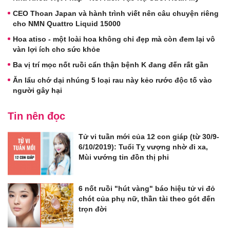
CEO Thoan Japan và hành trình viết nên câu chuyện riêng
cho NMN Quattro Liquid 15000
Hoa atiso - một loài hoa không chỉ đẹp mà còn đem lại vô
vàn lợi ích cho sức khỏe
Ba vị trí mọc nốt ruồi cẩn thận bệnh K đang đến rất gần
Ăn lẩu chớ dại nhúng 5 loại rau này kẻo rước độc tố vào
người gây hại
Tin nên đọc
Tử vi tuần mới của 12 con giáp (từ 30/9-
6/10/2019): Tuổi Tỵ vượng nhờ đi xa,
Mùi vướng tin đồn thị phi
6 nốt ruồi "hút vàng" báo hiệu tử vi đỏ
chót của phụ nữ, thần tài theo gót đến
trọn đời