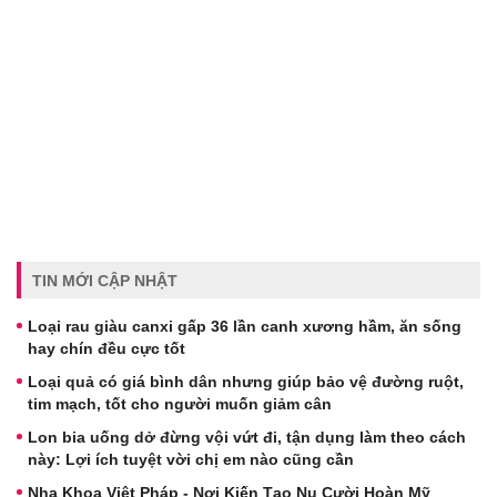
TIN MỚI CẬP NHẬT
Loại rau giàu canxi gấp 36 lần canh xương hầm, ăn sống
hay chín đều cực tốt
Loại quả có giá bình dân nhưng giúp bảo vệ đường ruột,
tim mạch, tốt cho người muốn giảm cân
Lon bia uống dở đừng vội vứt đi, tận dụng làm theo cách
này: Lợi ích tuyệt vời chị em nào cũng cần
Nha Khoa Việt Pháp - Nơi Kiến Tạo Nụ Cười Hoàn Mỹ