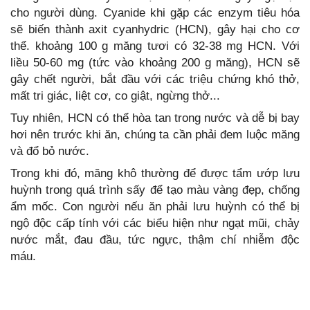
cho người dùng. Cyanide khi gặp các enzym tiêu hóa
sẽ biến thành axit cyanhydric (HCN), gây hại cho cơ
thể. khoảng 100 g măng tươi có 32-38 mg HCN. Với
liều 50-60 mg (tức vào khoảng 200 g măng), HCN sẽ
gây chết người, bắt đầu với các triệu chứng khó thở,
mất tri giác, liệt cơ, co giật, ngừng thở...
Tuy nhiên, HCN có thể hòa tan trong nước và dễ bị bay
hơi nên trước khi ăn, chúng ta cần phải đem luộc măng
và đổ bỏ nước.
Trong khi đó, măng khô thường để được tẩm ướp lưu
huỳnh trong quá trình sấy để tạo màu vàng đẹp, chống
ẩm mốc. Con người nếu ăn phải lưu huỳnh có thể bị
ngộ độc cấp tính với các biểu hiện như ngạt mũi, chảy
nước mắt, đau đầu, tức ngực, thậm chí nhiễm độc
máu.