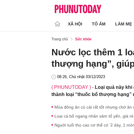
XÃ HỘI
TỔ ẤM
LÀM MẸ
Trang chủ
Sức khỏe
Nước lọc thêm 1 lo
thượng hạng”, giúp
08:26, Chủ nhật 03/12/2023
( PHUNUTODAY )
-
Loại quả này khi
thành loại “thuốc bổ thượng hạng”
Mùa đông ăn củ cải rất tốt nhưng chớ ăn 
Loại cá bổ ngang nhân sâm tổ yến, giá rẻ
Người tuổi thọ cao cơ thể có ‘2 dày, 1 mỏ