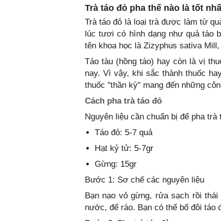
Trà táo đỏ pha thế nào là tốt nh
Trà táo đỏ là loại trà được làm từ q
lúc tươi có hình dạng như quả táo
tên khoa học là Zizyphus sativa Mil
Táo tàu (hồng táo) hay còn là vị t
nay. Vì vậy, khi sắc thành thuốc hay
thuốc "thần kỳ" mang đến những côn
Cách pha trà táo đỏ
Nguyên liệu cần chuẩn bị để pha trà 
Táo đỏ: 5-7 quả
Hạt kỷ tử: 5-7gr
Gừng: 15gr
Bước 1: Sơ chế các nguyên liệu
Bạn nạo vỏ gừng, rửa sạch rồi thái
nước, để ráo. Bạn có thể bổ đôi táo 