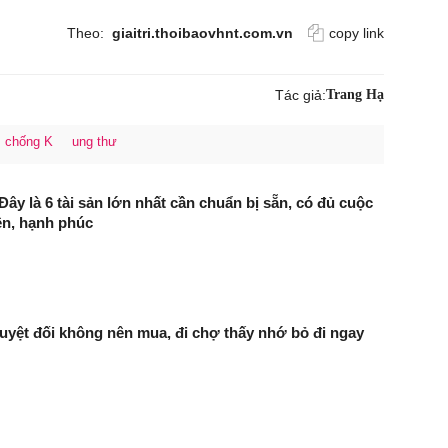
Theo:
giaitri.thoibaovhnt.com.vn
copy link
Tác giả:
Trang Hạ
chống K
ung thư
Đây là 6 tài sản lớn nhất cần chuẩn bị sẵn, có đủ cuộc
ên, hạnh phúc
 tuyệt đối không nên mua, đi chợ thấy nhớ bỏ đi ngay