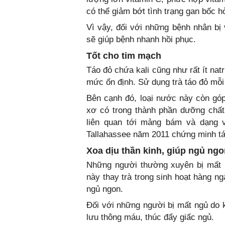
có thể giảm bớt tình trạng gan bốc 
Vì vậy, đối với những bệnh nhân b
sẽ giúp bệnh nhanh hồi phục.
Tốt cho tim mạch
Táo đỏ chứa kali cũng như rất ít nat
mức ổn định. Sử dụng trà táo đỏ mỗi
Bên cạnh đó, loại nước này còn góp
xơ có trong thành phần dưỡng chất
liên quan tới mảng bám và dạng 
Tallahassee năm 2011 chứng minh tá
Xoa dịu thần kinh, giúp ngủ ng
Những người thường xuyên bị mất n
này thay trà trong sinh hoạt hàng n
ngủ ngon.
Đối với những người bị mất ngủ do k
lưu thông máu, thúc đẩy giấc ngủ.