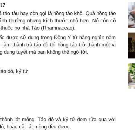
ất?
uả táo tàu hay còn gọi là hồng táo khô. Quả hồng táo
 bình thường nhưng kích thước nhỏ hơn. Nó còn có
l, thuộc họ nhà Táo (Rhamnaceae).
huốc được sử dụng trong Đông Y từ hàng nghìn năm
 làm thành trà táo đỏ thì hồng táo trở thành một vị
g dụng tuyệt mà bạn không thể ngờ tới.
táo đỏ, kỷ tử
 thành lát mỏng. Táo đỏ và kỷ tử đem rửa qua với
đỏ, hoặc cắt lát mỏng đều được.