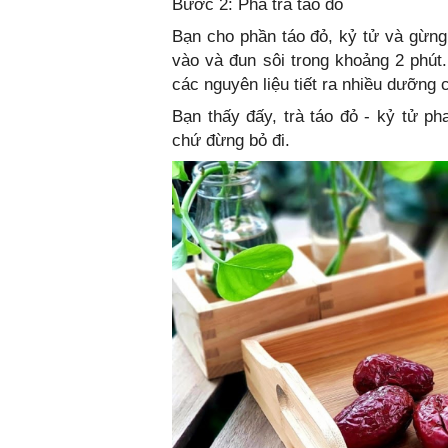
Bước 2: Pha trà táo đỏ
Bạn cho phần táo đỏ, kỷ tử và gừng 
vào và đun sôi trong khoảng 2 phút
các nguyên liệu tiết ra nhiều dưỡng 
Bạn thấy đấy, trà táo đỏ - kỷ tử p
chứ đừng bỏ đi.