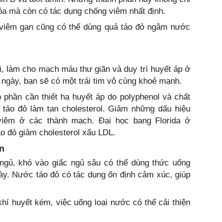
hỏa mà còn có tác dụng chống viêm nhất định.
ị viêm gan cũng có thể dùng quả táo đỏ ngâm nước
ri, làm cho mạch máu thư giãn và duy trì huyết áp ở
 ngày, bạn sẽ có một trái tim vô cùng khoẻ mạnh.
 phần cần thiết hạ huyết áp do polyphenol và chất
 táo đỏ làm tan cholesterol. Giảm những dấu hiệu
viêm ở các thành mạch. Đại học bang Florida ở
o đỏ giảm cholesterol xấu LDL.
on
gủ, khó vào giấc ngủ sâu có thể dùng thức uống
gày. Nước táo đỏ có tác dụng ổn định cảm xúc, giúp
hí huyết kém, việc uống loại nước có thể cải thiện