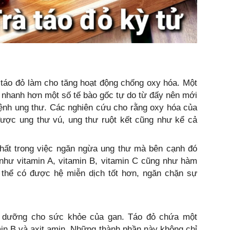
 táo đỏ làm cho tăng hoạt động chống oxy hóa. Một
nhanh hơn một số tế bào gốc tự do từ đấy nên mới
ệnh ung thư. Các nghiên cứu cho rằng oxy hóa của
được ung thư vú, ung thư ruột kết cũng như kể cả
nhất trong việc ngăn ngừa ung thư mà bên cạnh đó
như vitamin A, vitamin B, vitamin C cũng như hàm
thể có được hệ miễn dịch tốt hơn, ngăn chặn sự
ổ dưỡng cho sức khỏe của gan. Táo đỏ chứa một
in B và axit amin. Những thành phần này không chỉ