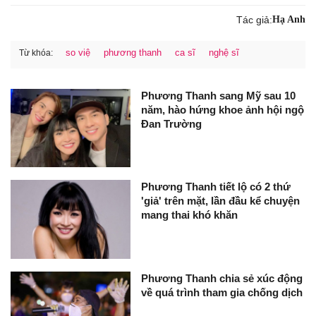
Tác giả:
Hạ Anh
so việ
phương thanh
ca sĩ
nghệ sĩ
Từ khóa:
Phương Thanh sang Mỹ sau 10
năm, hào hứng khoe ảnh hội ngộ
Đan Trường
Phương Thanh tiết lộ có 2 thứ
'giả' trên mặt, lần đầu kể chuyện
mang thai khó khăn
Phương Thanh chia sẻ xúc động
về quá trình tham gia chống dịch