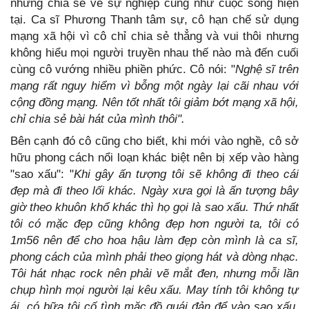
những chia sẻ về sự nghiệp cũng như cuộc sống hiện
tại. Ca sĩ Phương Thanh tâm sự, cô hạn chế sử dụng
mạng xã hội vì cô chỉ chia sẻ thẳng và vui thôi nhưng
không hiểu mọi người truyền nhau thế nào mà đến cuối
cùng cô vướng nhiều phiền phức. Cô nói: "
Nghệ sĩ trên
mạng rất nguy hiểm vì bỗng một ngày lại cãi nhau với
cộng đồng mạng. Nên tốt nhất tôi giảm bớt mạng xã hội,
chỉ chia sẻ bài hát của mình thôi".
Bên cạnh đó cô cũng cho biết, khi mới vào nghề, cô sở
hữu phong cách nổi loạn khác biệt nên bị xếp vào hàng
"sao xấu": "
Khi gây ấn tượng tôi sẽ không đi theo cái
đẹp mà đi theo lối khác. Ngày xưa gọi là ấn tượng bây
giờ theo khuôn khổ khác thì họ gọi là sao xấu. Thứ nhất
tôi có mặc đẹp cũng không đẹp hơn người ta, tôi có
1m56 nên để cho hoa hậu làm đẹp còn mình là ca sĩ,
phong cách của mình phải theo giọng hát và dòng nhạc.
Tôi hát nhạc rock nên phải vẽ mắt đen, nhưng mỗi lần
chụp hình mọi người lại kêu xấu. May tính tôi không tự
ái, có bữa tôi cố tình mặc đồ quái đản để vào sao xấu.