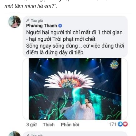
mệt tâm mình hả em?".