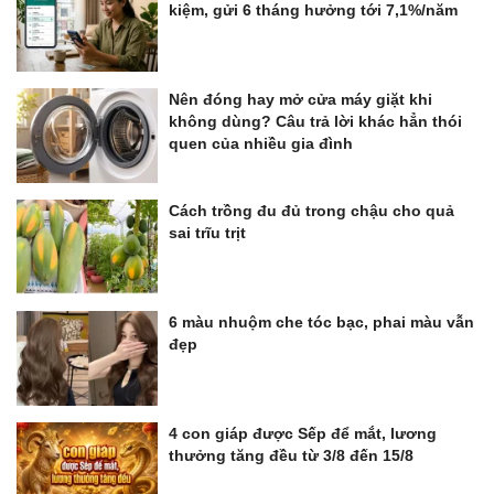
kiệm, gửi 6 tháng hưởng tới 7,1%/năm
Nên đóng hay mở cửa máy giặt khi
không dùng? Câu trả lời khác hẳn thói
quen của nhiều gia đình
Cách trồng đu đủ trong chậu cho quả
sai trĩu trịt
6 màu nhuộm che tóc bạc, phai màu vẫn
đẹp
4 con giáp được Sếp để mắt, lương
thưởng tăng đều từ 3/8 đến 15/8