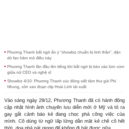
Phương Thanh bất ngờ ẩn ý "showbiz chuẩn bị tinh thần", dặn
dò fan hâm mộ điều này
Phương Thanh lần đầu lên tiếng khi bất ngờ bị kéo vào lùm xùm
giữa nữ CEO và nghệ sĩ
Showbiz 4/10: Phương Thanh xúc động viết tâm thư gửi Phi
Nhung, xôn xao đoạn clip Hoài Linh tái xuất
Vào sáng ngày 29/12, Phương Thanh đã có hành động
cập nhật hình ảnh chuyến lưu diễn mới ở Mỹ và tỏ ra
gay gắt cảnh báo kẻ đang chọc phá công việc của
mình. Cô dùng từ ngữ lấp lửng dằn mặt kẻ chê cô hết
thời, dọa phá nát giọng để không đi hát được nữa.