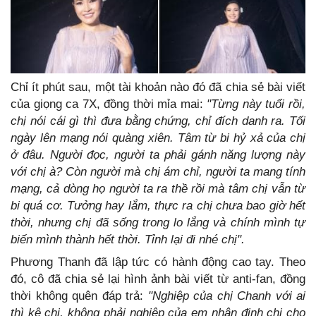
Chỉ ít phút sau, một tài khoản nào đó đã chia sẻ bài viết
của giọng ca 7X, đồng thời mỉa mai:
"Từng này tuổi rồi,
chị nói cái gì thì đưa bằng chứng, chỉ đích danh ra. Tối
ngày lên mạng nói quàng xiên. Tâm từ bi hỷ xả của chị
ở đâu. Người đọc, người ta phải gánh năng lượng này
với chị à? Còn người mà chị ám chỉ, người ta mang tính
mạng, cả dòng họ người ta ra thề rồi mà tâm chị vẫn từ
bi quá cơ. Tưởng hay lắm, thực ra chị chưa bao giờ hết
thời, nhưng chị đã sống trong lo lắng và chính mình tự
biến mình thành hết thời. Tỉnh lại đi nhé chị".
Phương Thanh đã lập tức có hành động cao tay. Theo
đó, cô đã chia sẻ lại hình ảnh bài viết từ anti-fan, đồng
thời không quên đáp trả:
"Nghiệp của chị Chanh với ai
thì kệ chị, không phải nghiệp của em nhận định chi cho