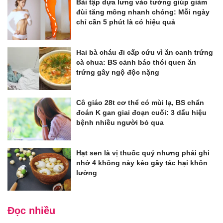
Bài tập dựa lưng vào tường giúp giảm
đùi tăng mông nhanh chóng: Mỗi ngày
chỉ cần 5 phút là có hiệu quả
Hai bà cháu đi cấp cứu vì ăn canh trứng
cà chua: BS cảnh báo thói quen ăn
trứng gây ngộ độc nặng
Cô giáo 28t cơ thể có mùi lạ, BS chẩn
đoán K gan giai đoạn cuối: 3 dấu hiệu
bệnh nhiều người bỏ qua
Hạt sen là vị thuốc quý nhưng phải ghi
nhớ 4 không này kẻo gây tác hại khôn
lường
Đọc nhiều