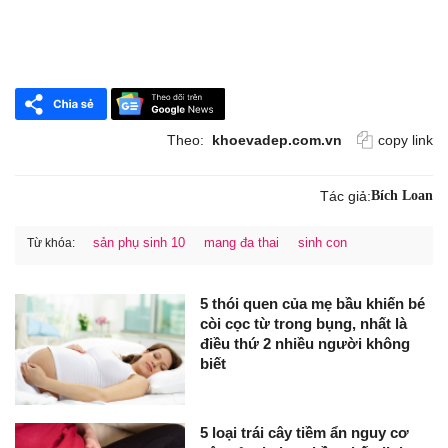
Theo:
khoevadep.com.vn
copy link
Tác giả:
Bích Loan
sản phụ sinh 10
mang đa thai
sinh con
Từ khóa:
5 thói quen của mẹ bầu khiến bé
còi cọc từ trong bụng, nhất là
điều thứ 2 nhiều người không
biết
5 loại trái cây tiềm ẩn nguy cơ