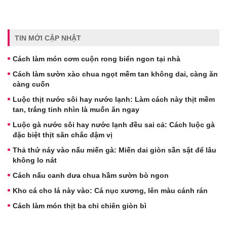
TIN MỚI CẬP NHẬT
Cách làm món cơm cuộn rong biển ngon tại nhà
Cách làm sườn xào chua ngọt mềm tan không dai, càng ăn
càng cuốn
Luộc thịt nước sôi hay nước lạnh: Làm cách này thịt mềm
tan, trắng tinh nhìn là muốn ăn ngay
Luộc gà nước sôi hay nước lạnh đều sai cả: Cách luộc gà
đặc biệt thịt săn chắc đậm vị
Thả thứ náy vào nấu miến gà: Miến dai giòn sần sật để lâu
không lo nát
Cách nấu canh dưa chua hầm sườn bò ngon
Kho cá cho lá này vào: Cá nục xương, lên màu cánh rán
Cách làm món thịt ba chỉ chiên giòn bì