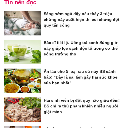
Tin nên đọc
Sáng sớm ngủ dậy nếu thấy 3 triệu
chứng này xuất hiện thì coi chừng đột
quỵ tấn công
Bác sĩ tiết lộ: Uống trà xanh đúng giờ
này giúp lọc sạch độc tố trong cơ thể
sống trường thọ
Ăn lẩu cho 5 loại rau củ này BS cảnh
báo: "Đây là sai lầm gây hại sức khỏe
của bạn nhất"
Hai sinh viên bị đột quỵ não giữa đêm:
BS chỉ ra thủ phạm khiến nhiều người
giật mình