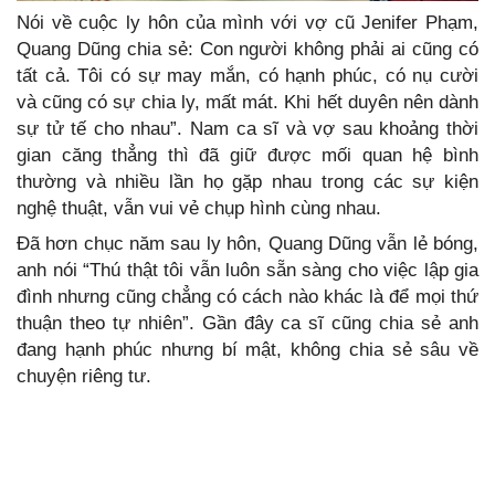
Nói về cuộc ly hôn của mình với vợ cũ Jenifer Phạm,
Quang Dũng chia sẻ: Con người không phải ai cũng có
tất cả. Tôi có sự may mắn, có hạnh phúc, có nụ cười
và cũng có sự chia ly, mất mát. Khi hết duyên nên dành
sự tử tế cho nhau”. Nam ca sĩ và vợ sau khoảng thời
gian căng thẳng thì đã giữ được mối quan hệ bình
thường và nhiều lần họ gặp nhau trong các sự kiện
nghệ thuật, vẫn vui vẻ chụp hình cùng nhau.
Đã hơn chục năm sau ly hôn, Quang Dũng vẫn lẻ bóng,
anh nói “Thú thật tôi vẫn luôn sẵn sàng cho việc lập gia
đình nhưng cũng chẳng có cách nào khác là để mọi thứ
thuận theo tự nhiên”. Gần đây ca sĩ cũng chia sẻ anh
đang hạnh phúc nhưng bí mật, không chia sẻ sâu về
chuyện riêng tư.