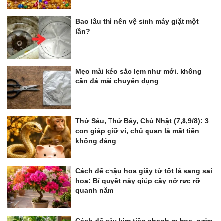
Bao lâu thì nên vệ sinh máy giặt một
lần?
Mẹo mài kéo sắc lẹm như mới, không
cần đá mài chuyên dụng
Thứ Sáu, Thứ Bảy, Chủ Nhật (7,8,9/8): 3
con giáp giữ ví, chủ quan là mất tiền
không đáng
Cách để chậu hoa giấy từ tốt lá sang sai
hoa: Bí quyết này giúp cây nở rực rỡ
quanh năm
Cách để cây kim tiền nhanh ra hoa, rước