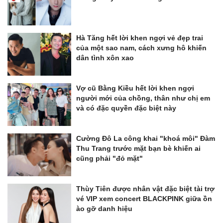
Hà Tăng hết lời khen ngợi vẻ đẹp trai
của một sao nam, cách xưng hô khiến
dân tình xôn xao
Vợ cũ Bằng Kiều hết lời khen ngợi
người mới của chồng, thân như chị em
và có đặc quyền đặc biệt này
Cường Đô La công khai "khoá môi" Đàm
Thu Trang trước mặt bạn bè khiến ai
cũng phải "đỏ mặt"
Thùy Tiên được nhân vật đặc biệt tài trợ
vé VIP xem concert BLACKPINK giữa ồn
ào gỡ danh hiệu