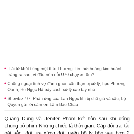
Tài tử khét tiếng một thời Thương Tín thời hoàng kim hoành
tráng ra sao, vì đâu nên nỗi U70 chạy xe ôm?
Chồng ngoại tình vợ đánh ghen cẩn thận bị xử lý, học Phương
Oanh, Hồ Ngọc Hà bày cách xử lý cao tay nhé
Showbiz 4/7: Phản ứng của Lan Ngọc khi bị chê già và xấu, Lệ
Quyên gửi lời cảm ơn Lâm Bảo Châu
Quang Dũng và Jenifer Phạm kết hôn sau khi đóng
chung bộ phim Những chiếc lá thời gian. Cặp đôi trai tài
gái sắc, đôi lứa xứng đôi tuyên bố ly hôn sau hơn 2