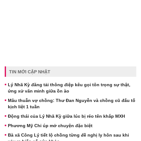
TIN MỚI CẬP NHẬT
Lý Nhã Kỳ đăng tải thông điệp kêu gọi tôn trọng sự thật,
ứng xử văn minh giữa ồn ào
Mâu thuẫn vợ chồng: Thư Đan Nguyễn và chồng cũ đấu tố
kịch liệt 1 tuần
Động thái của Lý Nhã Kỳ giữa lúc bị réo tên khắp MXH
Phương Mỹ Chi úp mở chuyện đặc biệt
Bà xã Công Lý tiết lộ chồng từng đề nghị ly hôn sau khi