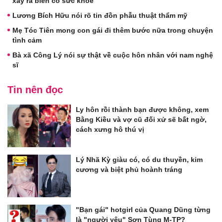
xảy ra biến cố sức khỏe
Lương Bích Hữu nói rõ tin đồn phẫu thuật thẩm mỹ
Mẹ Tóc Tiên mong con gái đi thêm bước nữa trong chuyện
tình cảm
Bà xã Công Lý nói sự thật về cuộc hôn nhân với nam nghệ
sĩ
Tin nên đọc
Ly hôn rồi thành bạn được không, xem
Bằng Kiều và vợ cũ đối xử sẽ bất ngờ,
cách xưng hô thú vị
Lý Nhã Kỳ giàu có, có du thuyền, kim
cương và biệt phủ hoành tráng
"Bạn gái" hotgirl của Quang Dũng từng
là "người yêu" Sơn Tùng M-TP?