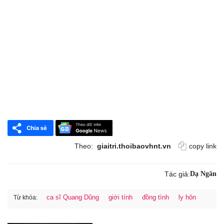
Theo:
giaitri.thoibaovhnt.vn
copy link
Tác giả:
Dạ Ngân
ca sĩ Quang Dũng
giới tính
đồng tình
ly hôn
Từ khóa: