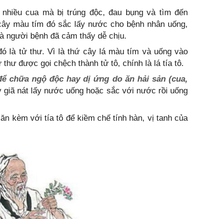
nhiều cua mà bị trúng độc, đau bụng và tìm đến
cây màu tím đó sắc lấy nước cho bệnh nhân uống,
 là người bệnh đã cảm thấy dễ chịu.
ó là tử thư. Vì là thứ cây lá màu tím và uống vào
 thư được gọi chệch thành tử tô, chính là lá tía tô.
để chữa ngộ độc hay dị ứng do ăn hải sản (cua,
 giã nát lấy nước uống hoặc sắc với nước rồi uống
 kèm với tía tô để kiềm chế tính hàn, vị tanh của