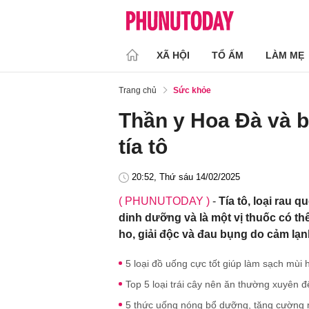
XÃ HỘI
TỔ ẤM
LÀM MẸ
Trang chủ
Sức khỏe
Thần y Hoa Đà và b
tía tô
20:52, Thứ sáu 14/02/2025
( PHUNUTODAY )
-
Tía tô, loại rau q
dinh dưỡng và là một vị thuốc có th
ho, giải độc và đau bụng do cảm lạ
5 loại đồ uống cực tốt giúp làm sạch mùi 
Top 5 loại trái cây nên ăn thường xuyên đ
5 thức uống nóng bổ dưỡng, tăng cường m