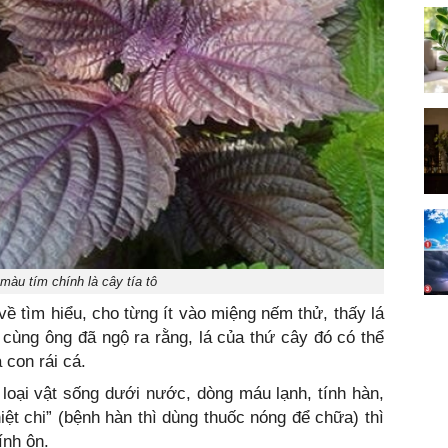
màu tím chính là cây tía tô
 tìm hiểu, cho từng ít vào miệng nếm thử, thấy lá
 cùng ông đã ngộ ra rằng, lá của thứ cây đó có thể
 con rái cá.
à loại vật sống dưới nước, dòng máu lạnh, tính hàn,
iệt chi” (bệnh hàn thì dùng thuốc nóng để chữa) thì
ính ôn.