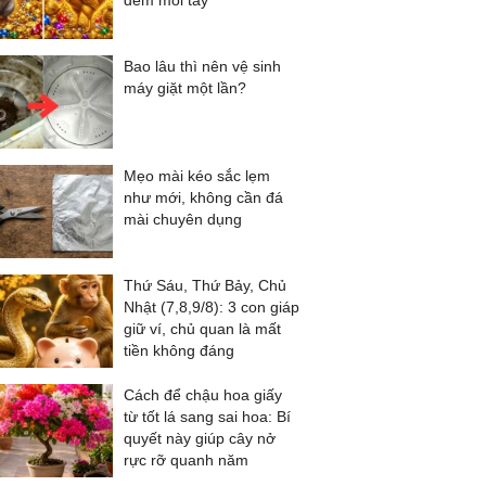
đếm mỏi tay
Bao lâu thì nên vệ sinh
máy giặt một lần?
Mẹo mài kéo sắc lẹm
như mới, không cần đá
mài chuyên dụng
Thứ Sáu, Thứ Bảy, Chủ
Nhật (7,8,9/8): 3 con giáp
giữ ví, chủ quan là mất
tiền không đáng
Cách để chậu hoa giấy
từ tốt lá sang sai hoa: Bí
quyết này giúp cây nở
rực rỡ quanh năm