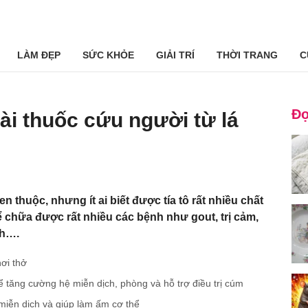
LÀM ĐẸP
SỨC KHỎE
GIẢI TRÍ
THỜI TRANG
C
Đọ
ài thuốc cứu người từ lá
uen thuộc, nhưng ít ai biết được tía tô rất nhiều chất
ể chữa được rất nhiều các bệnh như gout, trị cảm,
nh….
hơi thở
ể tăng cường hệ miễn dịch, phòng và hỗ trợ điều trị cúm
iễn dịch và giúp làm ấm cơ thể