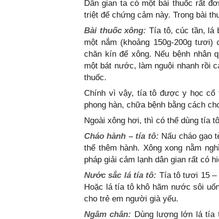
Dân gian ta có một bài thuốc rất đơ
triệt để chứng cảm này. Trong bài thu
Bài thuốc xông:
Tía tô, cúc tần, lá 
một nắm (khoảng 150g-200g tươi) c
chăn kín để xông. Nếu bệnh nhân q
một bát nước, làm nguội nhanh rồi 
thuốc.
Chính vì vậy, tía tô được y học cổ 
phong hàn, chữa bệnh bằng cách cho 
Ngoài xông hơi, thì có thể dùng tía 
Cháo hành – tía tô:
Nấu cháo gạo tẻ
thể thêm hành. Xông xong nằm nghỉ
pháp giải cảm lạnh dân gian rất có h
Nước sắc lá tía tô:
Tía tô tươi 15 –
Hoặc lá tía tô khô hãm nước sôi uố
cho trẻ em người già yếu.
Ngâm chân:
Dùng lượng lớn lá tía 