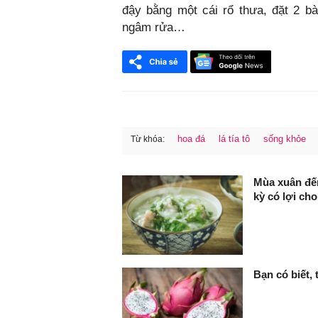
đậy bằng một cái rổ thưa, đặt 2 b
ngâm rửa…
hoa đá
lá tía tô
sống khỏe
Từ khóa:
FaceBook
Mùa xuân đến 
kỳ có lợi cho
Bạn có biết,