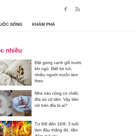
UỘC SỐNG
KHÁM PHÁ
c nhiều
Đặt gừng cạnh gối trước
khi ngủ: Biết lợi ích,
nhiều người muốn làm
theo
Nhà nào cũng có chiếc
đĩa sứ cô tiên: Vậy tiên
nữ trên đĩa là ai?
Từ 8/8 đến 16/8: 3 tuổi
làm đâu thắng đó, tiền