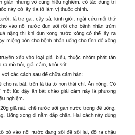
n giản nhưng vô cùng hiệu nghiệm, có tác dụng trị
ốc này có lấy tía tô làm vị thuốc chính.
bưởi, lá tre gai, cây sả, kinh giới, ngải cứu mỗi thứ
ho vào nồi nước đun sôi rồi cho bệnh nhân trùm
uá nặng thì khi đun xong nước xông có thể lấy ra
cạy miệng bón cho bệnh nhân uống cho tỉnh để xông
truyền xếp vào loại giải biểu, thuộc nhóm phát tán
ra mồ hôi, giải cảm, khỏi sốt.
tô với các cách sau để chữa cảm hàn:
 cho ra bát, trộn lá tía tô non thái chỉ. Ăn nóng. Có
 một lúc dậy ăn bát cháo giải cảm này là phương
iệu nghiệm.
 20g giã nát, chế nước sôi gạn nước trong để uống.
ng. Uống xong đi nằm đắp chăn. Hai cách này dùng
tô bỏ vào nồi nước đang sôi để sôi lại, đổ ra chậu