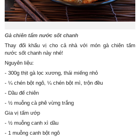
Gà chiên tẩm nước sốt chanh
Thay đổi khẩu vị cho cả nhà với món gà chiên tẩm
nước sốt chanh này nhé!
Nguyên liệu:
- 300g thịt gà lọc xương, thái miếng nhỏ
- ¼ chén bột ngô, ¼ chén bột mì, trộn đều
- Dầu để chiên
- ½ muỗng cà phê vừng trắng
Gia vị tẩm ướp
- ½ muỗng canh xì dầu
- 1 muỗng canh bột ngô