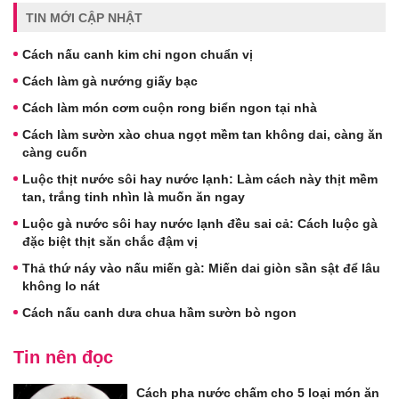
TIN MỚI CẬP NHẬT
Cách nấu canh kim chi ngon chuẩn vị
Cách làm gà nướng giấy bạc
Cách làm món cơm cuộn rong biển ngon tại nhà
Cách làm sườn xào chua ngọt mềm tan không dai, càng ăn
càng cuốn
Luộc thịt nước sôi hay nước lạnh: Làm cách này thịt mềm
tan, trắng tinh nhìn là muốn ăn ngay
Luộc gà nước sôi hay nước lạnh đều sai cả: Cách luộc gà
đặc biệt thịt săn chắc đậm vị
Thả thứ náy vào nấu miến gà: Miến dai giòn sần sật để lâu
không lo nát
Cách nấu canh dưa chua hầm sườn bò ngon
Tin nên đọc
Cách pha nước chấm cho 5 loại món ăn