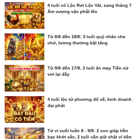
4 tuổi có Lộc Rơi Lộc Vãi, sang tháng 7
Âm vượng vận phất lên
Từ 8/8 đến 18/8: 3 tuổi quý nhân che
chở, lương thưởng bật tăng
Từ 9/8 đến 17/8, 3 tuổi ăn may Tiền cứ
vơi lại đầy
4 tuổi lộc tứ phương đổ về, kinh doanh
đại phát
Tử vi cuối tuần 8 - 9/8: 2 con giáp tiền
bạc khởi sắc, 2 tuổi cần giữ chặt ví tiền