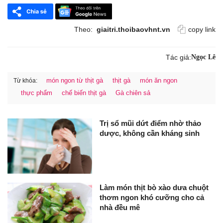
Theo:
giaitri.thoibaovhnt.vn
copy link
Tác giả:
Ngọc Lê
món ngon từ thịt gà
thịt gà
món ăn ngon
Từ khóa:
thực phẩm
chế biến thịt gà
Gà chiên sả
Trị sổ mũi dứt điểm nhờ thảo
dược, không cần kháng sinh
Làm món thịt bò xào dưa chuột
thơm ngon khó cưỡng cho cả
nhà đều mê