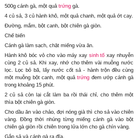
500g cánh gà, một quả
trứng
gà.
4 củ sả, 3 củ hành khô, một quả chanh, một quả ớt cay.
Đường, mắm, bột canh, bột chiên gà giòn.
Chế biến
Cánh gà làm sạch, chặt miếng vừa ăn.
Hành khô bóc vỏ cho vào máy xay
sinh tố
xay nhuyễn
cùng 2 củ sả. Khi xay, nhớ cho thêm vài muỗng nước
lọc. Lọc bỏ bã, lấy nước cốt sả - hành trộn đều cùng
một muỗng bột canh, một quả
trứng
đem ướp cánh gà
trong khoảng 15 phút.
2 củ sả còn lại cắt làm ba rồi thái chỉ, cho thêm một
thìa bột chiên gà giòn.
Cho dầu ăn vào chảo, đợi nóng già thì cho sả vào chiên
vàng. Đồng thời nhúng từng miếng cánh gà vào bột
chiên gà giòn rồi chiên trong lửa lớn cho gà chín vàng.
Gắp sả và cánh gà ra đĩa.