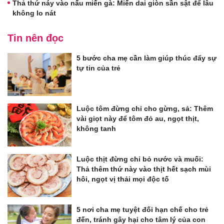
Thả thứ náy vào nấu miến gà: Miến dai giòn sần sật để lâu
không lo nát
Tin nên đọc
5 bước cha mẹ cần làm giúp thúc đẩy sự
tự tin của trẻ
Luộc tôm đừng chỉ cho gừng, sả: Thêm
vài giọt này để tôm đỏ au, ngọt thịt,
không tanh
Luộc thịt đừng chỉ bỏ nước và muối:
Thả thêm thứ này vào thịt hết sạch mùi
hôi, ngọt vị thải mọi độc tố
5 nơi cha mẹ tuyệt đối hạn chế cho trẻ
đến, tránh gây hại cho tâm lý của con