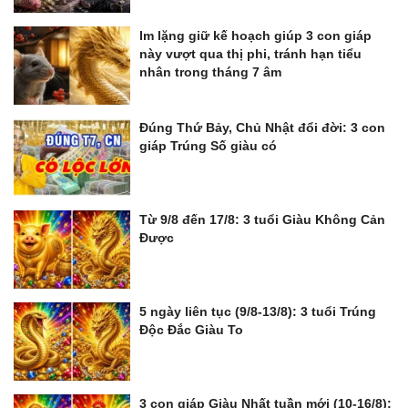
Im lặng giữ kế hoạch giúp 3 con giáp
này vượt qua thị phi, tránh hạn tiểu
nhân trong tháng 7 âm
Đúng Thứ Bảy, Chủ Nhật đổi đời: 3 con
giáp Trúng Số giàu có
Từ 9/8 đến 17/8: 3 tuổi Giàu Không Cản
Được
5 ngày liên tục (9/8-13/8): 3 tuổi Trúng
Độc Đắc Giàu To
3 con giáp Giàu Nhất tuần mới (10-16/8):