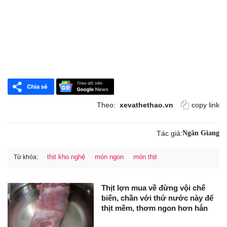
Theo:
xevathethao.vn
copy link
Tác giả:
Ngân Giang
thịt kho nghệ
món ngon
món thịt
Từ khóa:
Thịt lợn mua về đừng vội chế
biến, chần với thứ nước này để
thịt mềm, thơm ngon hơn hẳn