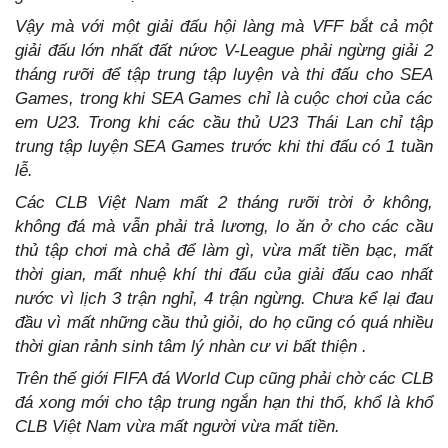
Vậy mà với một giải đấu hội làng mà VFF bắt cả một
giải đấu lớn nhất đất nứơc V-League phải ngừng giải 2
tháng rưỡi để tập trung tập luyện và thi đấu cho SEA
Games, trong khi SEA Games chỉ là cuộc chơi của các
em U23. Trong khi các cầu thủ U23 Thái Lan chỉ tập
trung tập luyện SEA Games trước khi thi đấu có 1 tuần
lễ.
Các CLB Việt Nam mất 2 tháng rưỡi trời ở không,
không đá mà vẫn phải trả lương, lo ăn ở cho các cầu
thủ tập chơi mà chả để làm gì, vừa mất tiền bạc, mất
thời gian, mất nhuệ khí thi đấu của giải đấu cao nhất
nước vì lịch 3 trận nghỉ, 4 trận ngừng. Chưa kể lại đau
đầu vì mất những cầu thủ giỏi, do họ cũng có quá nhiều
thời gian rảnh sinh tâm lý nhàn cư vi bất thiện .
Trên thế giới FIFA đá World Cup cũng phải chờ các CLB
đá xong mới cho tập trung ngắn hạn thi thố, khổ là khổ
CLB Việt Nam vừa mất người vừa mất tiền.