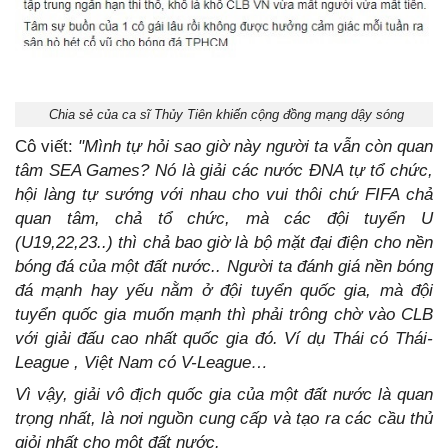
Chia sẻ của ca sĩ Thủy Tiên khiến cộng đồng mạng dậy sóng
Cô viết:
"Mình tự hỏi sao giờ này người ta vẫn còn quan
tâm SEA Games? Nó là giải các nước ĐNA tự tổ chức,
hội làng tự sướng với nhau cho vui thôi chứ FIFA chả
quan tâm, chả tổ chức, mà các đội tuyển U
(U19,22,23..) thì chả bao giờ là bộ mặt đại điện cho nền
bóng đá của một đất nước.. Người ta đánh giá nền bóng
đá mạnh hay yếu nằm ở đội tuyển quốc gia, mà đội
tuyển quốc gia muốn mạnh thì phải trông chờ vào CLB
với giải đấu cao nhất quốc gia đó. Ví dụ Thái có Thái-
League , Việt Nam có V-League…
Vì vậy, giải vô địch quốc gia của một đất nước là quan
trọng nhất, là nơi nguồn cung cấp và tạo ra các cầu thủ
giỏi nhất cho một đất nước.