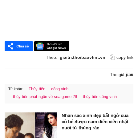
Theo:
giaitri.thoibaovhnt.vn
copy link
Tác giả:
jinu
Thủy tiên
công vinh
Từ khóa:
thủy tiên phát ngôn về sea game 29
thủy tiên công vinh
Nhan sắc xinh đẹp bất ngờ của
cô bé được nam diễn viên nhặt
nuôi từ thùng rác