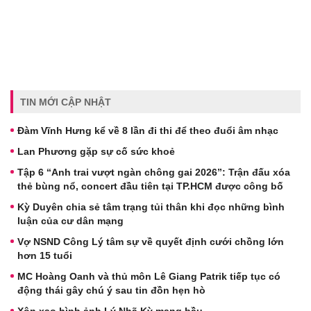
TIN MỚI CẬP NHẬT
Đàm Vĩnh Hưng kể về 8 lần đi thi để theo đuổi âm nhạc
Lan Phương gặp sự cố sức khoẻ
Tập 6 “Anh trai vượt ngàn chông gai 2026”: Trận đấu xóa
thẻ bùng nổ, concert đầu tiên tại TP.HCM được công bố
Kỳ Duyên chia sẻ tâm trạng tủi thân khi đọc những bình
luận của cư dân mạng
Vợ NSND Công Lý tâm sự về quyết định cưới chồng lớn
hơn 15 tuổi
MC Hoàng Oanh và thủ môn Lê Giang Patrik tiếp tục có
động thái gây chú ý sau tin đồn hẹn hò
Xôn xao hình ảnh Lý Nhã Kỳ mang bầu