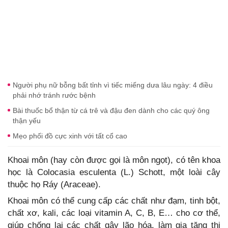
Người phụ nữ bỗng bất tỉnh vì tiếc miếng dưa lâu ngày: 4 điều
phải nhớ tránh rước bệnh
Bài thuốc bổ thận từ cá trê và đậu đen dành cho các quý ông
thận yếu
Mẹo phối đồ cực xinh với tất cổ cao
Khoai môn (hay còn được gọi là môn ngọt), có tên khoa
học là Colocasia esculenta (L.) Schott, một loài cây
thuộc họ Ráy (Araceae).
Khoai môn có thể cung cấp các chất như đạm, tinh bột,
chất xơ, kali, các loại vitamin A, C, B, E… cho cơ thể,
giúp chống lại các chất gây lão hóa, làm gia tăng thị