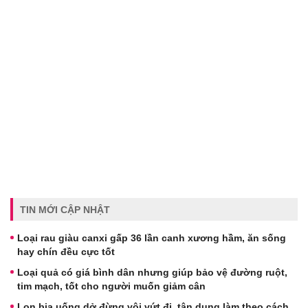
TIN MỚI CẬP NHẬT
Loại rau giàu canxi gấp 36 lần canh xương hầm, ăn sống
hay chín đều cực tốt
Loại quả có giá bình dân nhưng giúp bảo vệ đường ruột,
tim mạch, tốt cho người muốn giảm cân
Lon bia uống dở đừng vội vứt đi, tận dụng làm theo cách