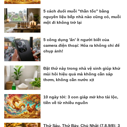
5 cách đuổi muỗi "thần tốc" bằng
nguyên liệu bếp nhà nào cũng có, muỗi
một đi không trở lại
5 công dụng 'ẩn' ít người biết của
camera điện thoại: Hóa ra không chỉ để
chụp ảnh!
Đặt thứ này trong nhà vệ sinh giúp khử
mùi hôi hiệu quả mà không cần sáp
thơm, không cần nước xịt
10 ngày tới: 3 con giáp mở kho tài lộc,
tiền về từ nhiều nguồn
Thứ Sáu, Thứ Bảy, Chủ Nhật (7,8,9/8): 3