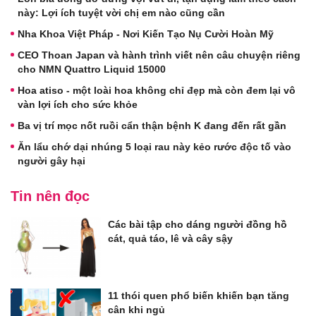
này: Lợi ích tuyệt vời chị em nào cũng cần
Nha Khoa Việt Pháp - Nơi Kiến Tạo Nụ Cười Hoàn Mỹ
CEO Thoan Japan và hành trình viết nên câu chuyện riêng
cho NMN Quattro Liquid 15000
Hoa atiso - một loài hoa không chỉ đẹp mà còn đem lại vô
vàn lợi ích cho sức khỏe
Ba vị trí mọc nốt ruồi cẩn thận bệnh K đang đến rất gần
Ăn lẩu chớ dại nhúng 5 loại rau này kẻo rước độc tố vào
người gây hại
Tin nên đọc
Các bài tập cho dáng người đồng hồ
cát, quả táo, lê và cây sậy
11 thói quen phổ biến khiến bạn tăng
cân khi ngủ