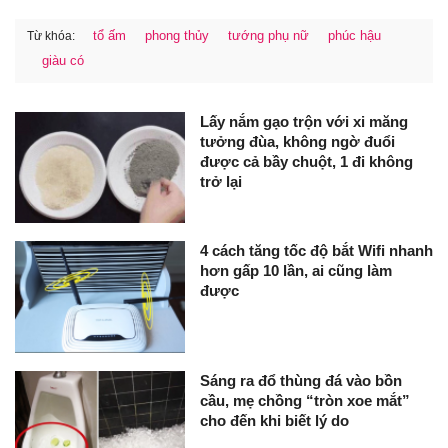
tổ ấm
phong thủy
tướng phụ nữ
phúc hậu
Từ khóa:
giàu có
Lấy nắm gạo trộn với xi măng
tưởng đùa, không ngờ đuổi
được cả bầy chuột, 1 đi không
trở lại
4 cách tăng tốc độ bắt Wifi nhanh
hơn gấp 10 lần, ai cũng làm
được
Sáng ra đổ thùng đá vào bồn
cầu, mẹ chồng “tròn xoe mắt”
cho đến khi biết lý do