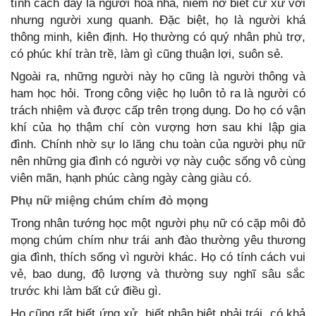
tính cách đây là người hòa nhã, niềm nở biết cư xử với
nhưng người xung quanh. Đặc biệt, họ là người khá
thông minh, kiên định. Họ thường có quý nhân phù trợ,
có phúc khí tràn trề, làm gì cũng thuận lợi, suôn sẻ.
Ngoài ra, những người này họ cũng là người thông và
ham học hỏi. Trong công việc họ luôn tỏ ra là người có
trách nhiệm và được cấp trên trọng dụng. Do họ có vận
khí của họ thậm chí còn vượng hơn sau khi lập gia
đình. Chính nhờ sự lo lăng chu toàn của người phụ nữ
nên những gia đình có người vợ này cuộc sống vô cùng
viên mãn, hạnh phúc càng ngày càng giàu có.
Phụ nữ miệng chúm chím đỏ mọng
Trong nhân tướng học một người phụ nữ có cặp môi đỏ
mọng chúm chím như trái anh đào thường yêu thương
gia đình, thích sống vì người khác. Họ có tính cách vui
vẻ, bao dung, độ lượng và thường suy nghĩ sâu sắc
trước khi làm bất cứ điều gì.
Họ cũng rất biết ứng xử, biết phân biệt phải trái, có khả