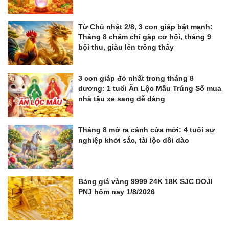
Từ Chủ nhật 2/8, 3 con giáp bật mạnh:
Tháng 8 chăm chỉ gặp cơ hội, tháng 9
bội thu, giàu lên trông thấy
3 con giáp đỏ nhất trong tháng 8
dương: 1 tuổi Ăn Lộc Mẫu Trúng Số mua
nhà tậu xe sang dễ dàng
Tháng 8 mở ra cánh cửa mới: 4 tuổi sự
nghiệp khởi sắc, tài lộc dồi dào
Bảng giá vàng 9999 24K 18K SJC DOJI
PNJ hôm nay 1/8/2026