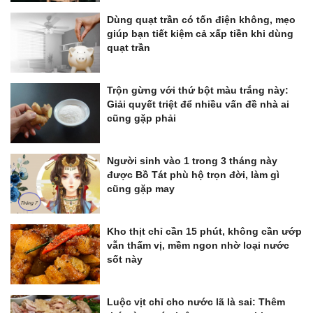
Dùng quạt trần có tốn điện không, mẹo
giúp bạn tiết kiệm cả xấp tiền khi dùng
quạt trần
Trộn gừng với thứ bột màu trắng này:
Giải quyết triệt để nhiều vấn đề nhà ai
cũng gặp phải
Người sinh vào 1 trong 3 tháng này
được Bồ Tát phù hộ trọn đời, làm gì
cũng gặp may
Kho thịt chỉ cần 15 phút, không cần ướp
vẫn thấm vị, mềm ngon nhờ loại nước
sốt này
Luộc vịt chỉ cho nước lã là sai: Thêm