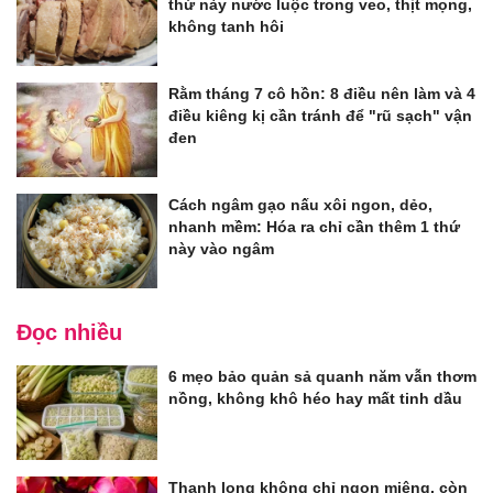
thứ này nước luộc trong veo, thịt mọng,
không tanh hôi
Rằm tháng 7 cô hồn: 8 điều nên làm và 4
điều kiêng kị cần tránh để "rũ sạch" vận
đen
Cách ngâm gạo nấu xôi ngon, dẻo,
nhanh mềm: Hóa ra chỉ cần thêm 1 thứ
này vào ngâm
Đọc nhiều
6 mẹo bảo quản sả quanh năm vẫn thơm
nồng, không khô héo hay mất tinh dầu
Thanh long không chỉ ngon miệng, còn