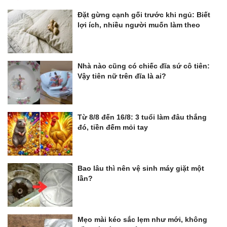
Đặt gừng cạnh gối trước khi ngủ: Biết
lợi ích, nhiều người muốn làm theo
Nhà nào cũng có chiếc đĩa sứ cô tiên:
Vậy tiên nữ trên đĩa là ai?
Từ 8/8 đến 16/8: 3 tuổi làm đâu thắng
đó, tiền đếm mỏi tay
Bao lâu thì nên vệ sinh máy giặt một
lần?
Mẹo mài kéo sắc lẹm như mới, không