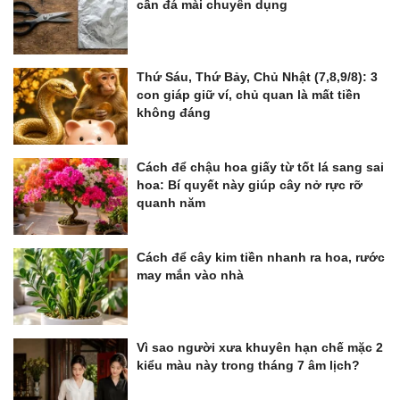
cần đá mài chuyên dụng
Thứ Sáu, Thứ Bảy, Chủ Nhật (7,8,9/8): 3
con giáp giữ ví, chủ quan là mất tiền
không đáng
Cách để chậu hoa giấy từ tốt lá sang sai
hoa: Bí quyết này giúp cây nở rực rỡ
quanh năm
Cách để cây kim tiền nhanh ra hoa, rước
may mắn vào nhà
Vì sao người xưa khuyên hạn chế mặc 2
kiểu màu này trong tháng 7 âm lịch?