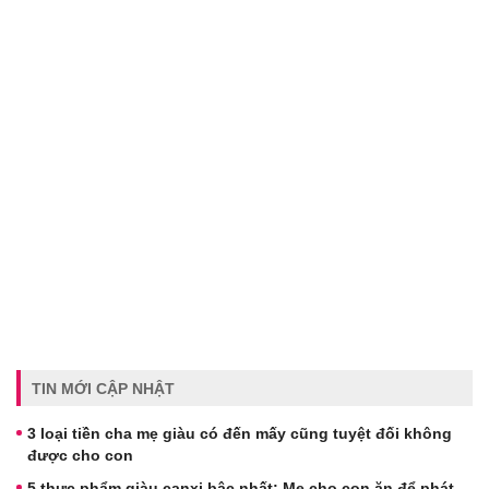
TIN MỚI CẬP NHẬT
3 loại tiền cha mẹ giàu có đến mấy cũng tuyệt đối không
được cho con
5 thực phẩm giàu canxi bậc nhất: Mẹ cho con ăn để phát