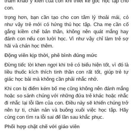
tham khảo ý kiến của con khi thiết kế góc học tập cho
con.
trọng hơn, bạn cần tạo cho con tâm lý thoải mái, có
như vậy trẻ mới có hứng thú học tập. Cha mẹ cần cố
gắng kiềm chế bản thân, không nên quát mắng hay
đánh con nếu con lười học. Vì như vậy chỉ làm trẻ sợ
hãi và chán học thêm.
Động viên kịp thời, phê bình đúng mức
Đừng tiếc lời khen ngợi khi trẻ có biểu hiện tốt, vì đó là
liều thuốc kích thích tinh thần con rất tốt, giúp trẻ tự
giác học bài mà không cần phải nhắc nhở.
Khi con bị điểm kém bố mẹ cũng không nên đánh mắng
hoặc so sánh chúng với những đứa trẻ khác hoặc nhắc
đi nhắc lại lỗi lầm của con. Điều này sẽ khiến chúng trở
nên tự ti, chán nản và buông xuôi việc học tập. Hãy
cùng con tìm ra lỗi sai để lần sau khắc phục.
Phối hợp chặt chẽ với giáo viên