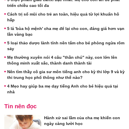
triển chiều cao tối đa
Cách trị sổ mũi cho trẻ an toàn, hiệu quả từ lợi khuẩn hô
hấp
5 lá 'bùa hộ mệnh' cha mẹ để lại cho con, đáng giá hơn vạn
lần vàng bạc
5 loại thảo dược lành tính nên tắm cho bé phòng ngừa rôm
sảy
Mẹ thường xuyên nói 4 câu "thần chú" này, con lớn lên
thông minh xuất sắc, thành danh thành tài
Nên tìm thầy cô gia sư môn tiếng anh cho kỳ thi lớp 9 và kỳ
thi trung học phổ thông như thế nào?
4 Mẹo hay giúp ba mẹ dạy tiếng Anh cho bé hiệu quả tại
nhà
Tin nên đọc
Hành xử sai lầm của cha mẹ khiến con
ngày càng lười học