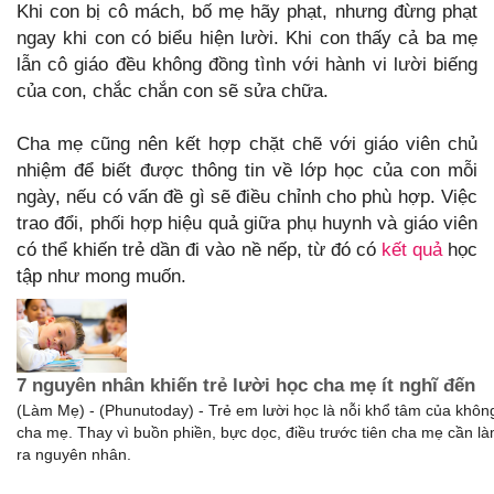
Khi con bị cô mách, bố mẹ hãy phạt, nhưng đừng phạt
ngay khi con có biểu hiện lười. Khi con thấy cả ba mẹ
lẫn cô giáo đều không đồng tình với hành vi lười biếng
của con, chắc chắn con sẽ sửa chữa.
Cha mẹ cũng nên kết hợp chặt chẽ với giáo viên chủ
nhiệm để biết được thông tin về lớp học của con mỗi
ngày, nếu có vấn đề gì sẽ điều chỉnh cho phù hợp. Việc
trao đổi, phối hợp hiệu quả giữa phụ huynh và giáo viên
có thể khiến trẻ dần đi vào nề nếp, từ đó có
kết quả
học
tập như mong muốn.
7 nguyên nhân khiến trẻ lười học cha mẹ ít nghĩ đến
(Làm Mẹ) - (Phunutoday) - Trẻ em lười học là nỗi khổ tâm của không
cha mẹ. Thay vì buồn phiền, bực dọc, điều trước tiên cha mẹ cần là
ra nguyên nhân.