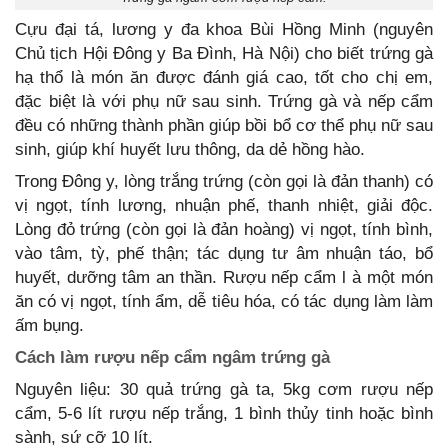
Cựu đại tá, lương y đa khoa Bùi Hồng Minh (nguyên
Chủ tịch Hội Đông y Ba Đình, Hà Nội) cho biết trứng gà
hạ thổ là món ăn được đánh giá cao, tốt cho chị em,
đặc biệt là với phụ nữ sau sinh. Trứng gà và nếp cẩm
đều có những thành phần giúp bồi bổ cơ thể phụ nữ sau
sinh, giúp khí huyết lưu thông, da dẻ hồng hào.
Trong Đông y, lòng trắng trứng (còn gọi là đản thanh) có
vị ngọt, tính lương, nhuận phế, thanh nhiệt, giải độc.
Lòng đỏ trứng (còn gọi là đản hoàng) vị ngọt, tính bình,
vào tâm, tỳ, phế thận; tác dụng tư âm nhuận táo, bổ
huyết, dưỡng tâm an thần. Rượu nếp cẩm l à một món
ăn có vị ngọt, tính ẩm, dễ tiêu hóa, có tác dụng làm làm
ấm bụng.
Cách làm rượu nếp cẩm ngâm trứng gà
Nguyên liệu: 30 quả trứng gà ta, 5kg cơm rượu nếp
cẩm, 5-6 lít rượu nếp trắng, 1 bình thủy tinh hoặc bình
sành, sứ cỡ 10 lít.