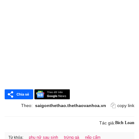
Theo:
saigonthethao.thethaovanhoa.vn
copy link
Tác giả:
Bích Loan
phụ nữ sau sinh
trứng gà
nếp cẩm
Từ khóa: