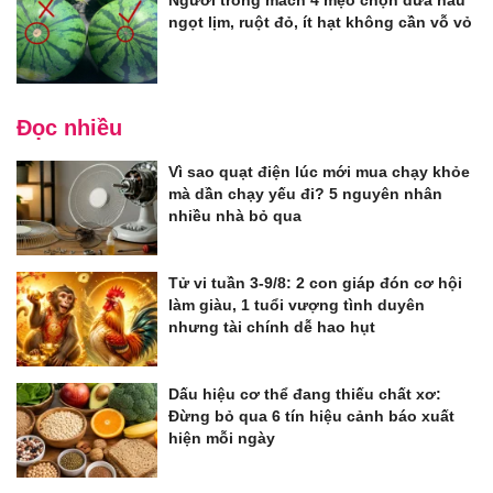
ngọt lịm, ruột đỏ, ít hạt không cần vỗ vỏ
Đọc nhiều
Vì sao quạt điện lúc mới mua chạy khỏe
mà dần chạy yếu đi? 5 nguyên nhân
nhiều nhà bỏ qua
Tử vi tuần 3-9/8: 2 con giáp đón cơ hội
làm giàu, 1 tuổi vượng tình duyên
nhưng tài chính dễ hao hụt
Dấu hiệu cơ thể đang thiếu chất xơ:
Đừng bỏ qua 6 tín hiệu cảnh báo xuất
hiện mỗi ngày