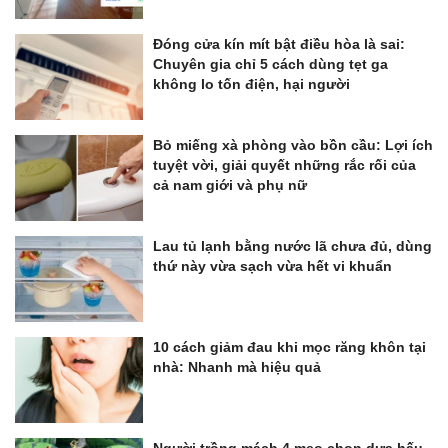
Đóng cửa kín mít bật điều hòa là sai:
Chuyên gia chỉ 5 cách dùng tẹt ga
không lo tốn điện, hại người
Bỏ miếng xà phòng vào bồn cầu: Lợi ích
tuyệt vời, giải quyết những rắc rối của
cả nam giới và phụ nữ
Lau tủ lạnh bằng nước lã chưa đủ, dùng
thứ này vừa sạch vừa hết vi khuẩn
10 cách giảm đau khi mọc răng khôn tại
nhà: Nhanh mà hiệu quả
Người trồng mách 4 mẹo chọn dưa hấu