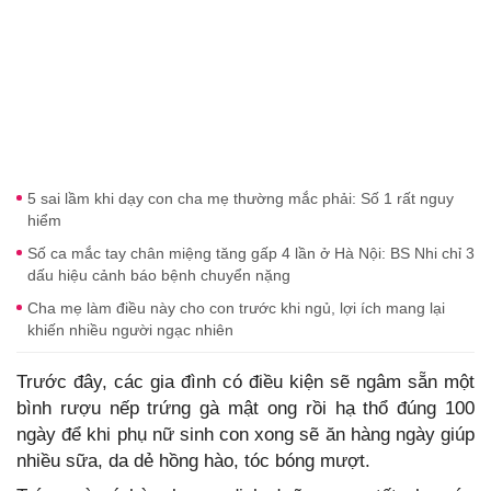
5 sai lầm khi dạy con cha mẹ thường mắc phải: Số 1 rất nguy
hiểm
Số ca mắc tay chân miệng tăng gấp 4 lần ở Hà Nội: BS Nhi chỉ 3
dấu hiệu cảnh báo bệnh chuyển nặng
Cha mẹ làm điều này cho con trước khi ngủ, lợi ích mang lại
khiến nhiều người ngạc nhiên
Trước đây, các gia đình có điều kiện sẽ ngâm sẵn một
bình rượu nếp trứng gà mật ong rồi hạ thổ đúng 100
ngày để khi phụ nữ sinh con xong sẽ ăn hàng ngày giúp
nhiều sữa, da dẻ hồng hào, tóc bóng mượt.