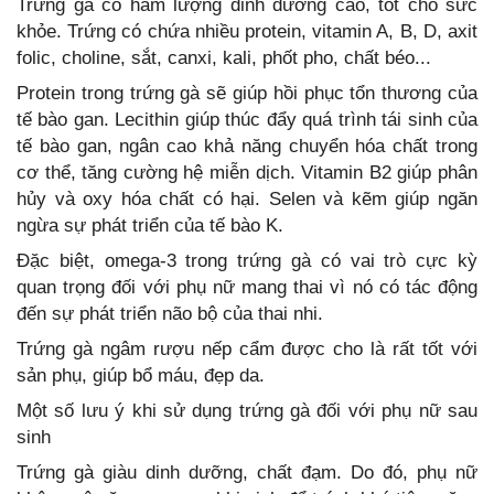
Trứng gà có hàm lượng dinh dưỡng cao, tốt cho sức
khỏe. Trứng có chứa nhiều protein, vitamin A, B, D, axit
folic, choline, sắt, canxi, kali, phốt pho, chất béo...
Protein trong trứng gà sẽ giúp hồi phục tổn thương của
tế bào gan. Lecithin giúp thúc đẩy quá trình tái sinh của
tế bào gan, ngân cao khả năng chuyển hóa chất trong
cơ thể, tăng cường hệ miễn dịch. Vitamin B2 giúp phân
hủy và oxy hóa chất có hại. Selen và kẽm giúp ngăn
ngừa sự phát triển của tế bào K.
Đặc biệt, omega-3 trong trứng gà có vai trò cực kỳ
quan trọng đối với phụ nữ mang thai vì nó có tác động
đến sự phát triển não bộ của thai nhi.
Trứng gà ngâm rượu nếp cẩm được cho là rất tốt với
sản phụ, giúp bổ máu, đẹp da.
Một số lưu ý khi sử dụng trứng gà đối với phụ nữ sau
sinh
Trứng gà giàu dinh dưỡng, chất đạm. Do đó, phụ nữ