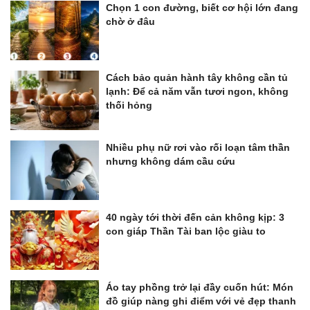
Chọn 1 con đường, biết cơ hội lớn đang
chờ ở đâu
Cách bảo quản hành tây không cần tủ
lạnh: Để cả năm vẫn tươi ngon, không
thối hỏng
Nhiều phụ nữ rơi vào rối loạn tâm thần
nhưng không dám cầu cứu
40 ngày tới thời đến cản không kịp: 3
con giáp Thần Tài ban lộc giàu to
Áo tay phồng trở lại đầy cuốn hút: Món
đồ giúp nàng ghi điểm với vẻ đẹp thanh